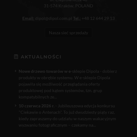
31-574 Kraków, POLAND
Email:
dipol@dipol.com.pl
Tel.:
+48 12 644 29 13
Nasza sieć sprzedaży
AKTUALNOŚCI
Nowe drzewo towarów w e
-sklepie Dipola - dobierz
produkty w obrębie systemu. W e-sklepie Dipola
pojawiła się możliwość przeglądania oferty
produktowej pod kątem systemów, tzn. grup
kompatybilnych ze...
10 czerwca 2026 r.
- Jubileuszowa edycja konkursu
"Ciekawie o Antenach". To już dwudziesty piąty raz,
kiedy zapraszamy do udziału w naszym wakacyjnym
wyzwaniu fotograficznym – czekamy na...