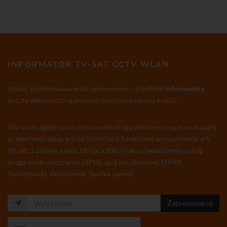
INFORMATOR TV-SAT CCTV WLAN
Osoby zainteresowane otrzymywaniem co tydzień
Informatora
pocztą elektroniczną prosimy o podanie adresu e-mail:
Wyrażam zgodę na otrzymywanie drogą elektroniczną na wskazany
przeze mnie adres e-mail informacji handlowej w rozumieniu art.
10 ust. 1 ustawy z dnia 18 lipca 2002 roku o świadczeniu usług
drogą elektroniczną od DIPOL sp. z o.o. (dawniej: DIPOL
Gołaszewski, Waśniowski Spółka Jawna)
Zaprenumeruj