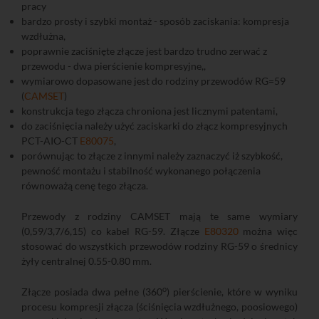
pracy
bardzo prosty i szybki montaż - sposób zaciskania: kompresja
wzdłużna,
poprawnie zaciśnięte złącze jest bardzo trudno zerwać z
przewodu - dwa pierścienie kompresyjne,,
wymiarowo dopasowane jest do rodziny przewodów RG=59
(
CAMSET
)
konstrukcja tego złącza chroniona jest licznymi patentami,
do zaciśnięcia należy użyć zaciskarki do złącz kompresyjnych
PCT-AIO-CT
E80075
,
porównując to złącze z innymi należy zaznaczyć iż szybkość,
pewność montażu i stabilność wykonanego połączenia
równoważą cenę tego złącza.
Przewody z rodziny CAMSET mają te same wymiary
(0,59/3,7/6,15) co kabel RG-59. Złącze
E80320
można więc
stosować do wszystkich przewodów rodziny RG-59 o średnicy
żyły centralnej 0.55-0.80 mm.
o
Złącze posiada dwa pełne (360
) pierścienie, które w wyniku
procesu kompresji złącza (ściśnięcia wzdłużnego, poosiowego)