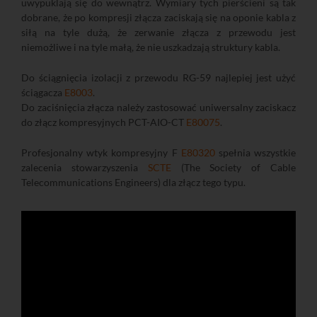
uwypuklają się do wewnątrz. Wymiary tych pierścieni są tak
dobrane, że po kompresji złącza zaciskają się na oponie kabla z
siłą na tyle dużą, że zerwanie złącza z przewodu jest
niemożliwe i na tyle małą, że nie uszkadzają struktury kabla.
Do ściągnięcia izolacji z przewodu RG-59 najlepiej jest użyć
ściągacza
E8003
.
Do zaciśnięcia złącza należy zastosować uniwersalny zaciskacz
do złącz kompresyjnych PCT-AIO-CT
E80075
.
Profesjonalny wtyk kompresyjny F
E80320
spełnia wszystkie
zalecenia stowarzyszenia
SCTE
(The Society of Cable
Telecommunications Engineers) dla złącz tego typu.