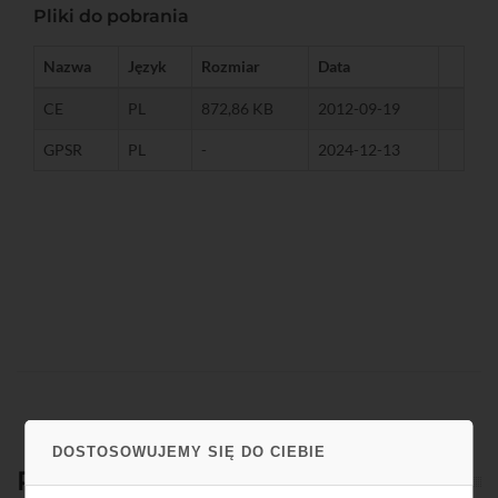
Pliki do pobrania
Nazwa
Język
Rozmiar
Data
CE
PL
872,86 KB
2012-09-19
GPSR
PL
-
2024-12-13
DOSTOSOWUJEMY SIĘ DO CIEBIE
Produkty
powiązane