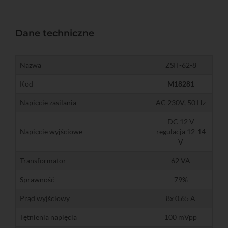
Dane techniczne
Nazwa
ZSIT-62-8
Kod
M18281
Napięcie zasilania
AC 230V, 50 Hz
DC 12 V
Napięcie wyjściowe
regulacja 12-14
V
Transformator
62 VA
Sprawność
79%
Prąd wyjściowy
8x 0.65 A
Tętnienia napięcia
100 mVpp