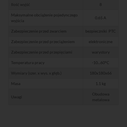
Ilość wyjść
8
Maksymalne obciążenie pojedynczego
0.65 A
wyjścia
Zabezpieczenie przed zwarciem
bezpieczniki PTC
Zabezpieczenie przed przeciążeniem
elektroniczne
Zabezpieczenie przed przepięciami
warystory
Temperatura pracy
-10...60°C
Wymiary (szer. x wys. x głęb.)
180x180x66
Masa
1.1 kg
Obudowa
Uwagi
metalowa