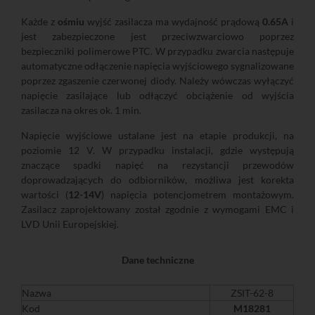
Każde z
ośmiu
wyjść zasilacza ma wydajność prądową
0.65A
i
jest zabezpieczone jest przeciwzwarciowo poprzez
bezpieczniki polimerowe PTC. W przypadku zwarcia następuje
automatyczne odłączenie napięcia wyjściowego sygnalizowane
poprzez zgaszenie czerwonej diody. Należy wówczas wyłączyć
napięcie zasilające lub odłączyć obciążenie od wyjścia
zasilacza na okres ok. 1 min.
Napięcie wyjściowe ustalane jest na etapie produkcji, na
poziomie 12 V. W przypadku instalacji, gdzie występują
znaczące spadki napięć na rezystancji przewodów
doprowadzających do odbiorników, możliwa jest korekta
wartości (
12-14V
) napięcia potencjometrem montażowym.
Zasilacz zaprojektowany został zgodnie z wymogami EMC i
LVD Unii Europejskiej.
Dane techniczne
Nazwa
ZSIT-62-8
Kod
M18281