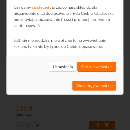
Używamy
ciasteczek
, przez co nasz sklep działa
niezawodnie oraz dostosowuje się do Ciebie. Ciasteczka
Kod: E3511
Ko
umożliwiają dopasowanie treści i promocji do Twoich
zainteresowań.
Jeśli się nie zgodzisz, nie wpłynie to na wyświetlanie
reklam, tylko nie będą one do Ciebie dopasowane.
Ustawienia
Odrzuć wszystkie
Szybkozłącze Etrix S-55 wtyk zasilający DC 2.1/5.5
Tra
(2 s
Akceptuję wszystkie
1,23 zł
14
1,00 zł netto
12,