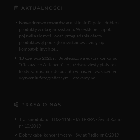
AKTUALNOŚCI
Nowe drzewo towarów w e
-sklepie Dipola - dobierz
produkty w obrębie systemu. W e-sklepie Dipola
pojawiła się możliwość przeglądania oferty
produktowej pod kątem systemów, tzn. grup
kompatybilnych ze...
10 czerwca 2026 r.
- Jubileuszowa edycja konkursu
"Ciekawie o Antenach". To już dwudziesty piąty raz,
kiedy zapraszamy do udziału w naszym wakacyjnym
wyzwaniu fotograficznym – czekamy na...
PRASA O NAS
Transmodulator TDX-4168 FTA TERRA - Świat Radio
nr 10/2019
Dobry kabel koncentryczny - Świat Radio nr 8/2019