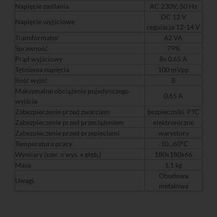
Napięcie zasilania
AC 230V, 50 Hz
DC 12 V
Napięcie wyjściowe
regulacja 12-14 V
Transformator
62 VA
Sprawność
79%
Prąd wyjściowy
8x 0.65 A
Tętnienia napięcia
100 mVpp
Ilość wyjść
8
Maksymalne obciążenie pojedynczego
0.65 A
wyjścia
Zabezpieczenie przed zwarciem
bezpieczniki PTC
Zabezpieczenie przed przeciążeniem
elektroniczne
Zabezpieczenie przed przepięciami
warystory
Temperatura pracy
-10...60°C
Wymiary (szer. x wys. x głęb.)
180x180x66
Masa
1.1 kg
Obudowa
Uwagi
metalowa