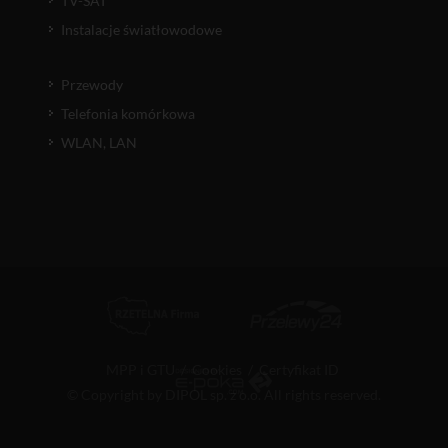
TV-SAT
Instalacje światłowodowe
Przewody
Telefonia komórkowa
WLAN, LAN
MPP i GTU
/
Cookies
/
Certyfikat ID
© Copyright by DIPOL sp. z o.o. All rights reserved.