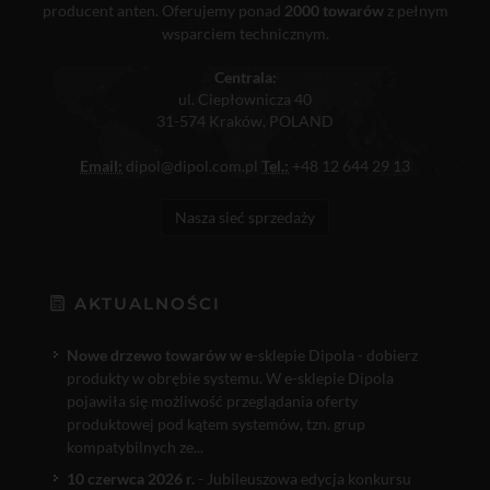
producent anten. Oferujemy ponad
2000 towarów
z pełnym
wsparciem technicznym.
Centrala:
ul. Ciepłownicza 40
31-574 Kraków, POLAND
Email:
dipol@dipol.com.pl
Tel.:
+48 12 644 29 13
Nasza sieć sprzedaży
AKTUALNOŚCI
Nowe drzewo towarów w e
-sklepie Dipola - dobierz
produkty w obrębie systemu. W e-sklepie Dipola
pojawiła się możliwość przeglądania oferty
produktowej pod kątem systemów, tzn. grup
kompatybilnych ze...
10 czerwca 2026 r.
- Jubileuszowa edycja konkursu