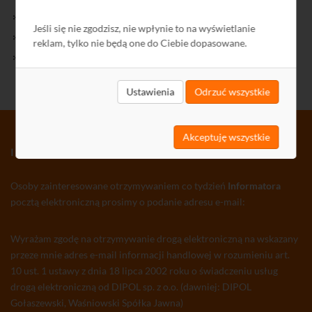
Kontakt
Jeśli się nie zgodzisz, nie wpłynie to na wyświetlanie
Polityka Prywatności
reklam, tylko nie będą one do Ciebie dopasowane.
Ochrona środowiska
Ustawienia
Odrzuć wszystkie
Akceptuję wszystkie
INFORMATOR TV-SAT CCTV WLAN
Osoby zainteresowane otrzymywaniem co tydzień
Informatora
pocztą elektroniczną prosimy o podanie adresu e-mail:
Wyrażam zgodę na otrzymywanie drogą elektroniczną na wskazany
przeze mnie adres e-mail informacji handlowej w rozumieniu art.
10 ust. 1 ustawy z dnia 18 lipca 2002 roku o świadczeniu usług
drogą elektroniczną od DIPOL sp. z o.o. (dawniej: DIPOL
Gołaszewski, Waśniowski Spółka Jawna)