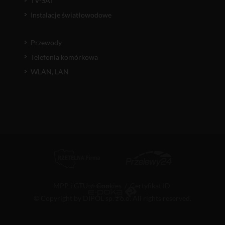
TV-SAT
Instalacje światłowodowe
Przewody
Telefonia komórkowa
WLAN, LAN
MPP i GTU
/
Cookies
/
Certyfikat ID
© Copyright by DIPOL sp. z o.o. All rights reserved.