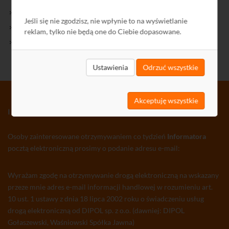
Kontakt
Jeśli się nie zgodzisz, nie wpłynie to na wyświetlanie
Polityka Prywatności
reklam, tylko nie będą one do Ciebie dopasowane.
Ochrona środowiska
Ustawienia
Odrzuć wszystkie
Akceptuję wszystkie
INFORMATOR TV-SAT CCTV WLAN
Osoby zainteresowane otrzymywaniem co tydzień
Informatora
pocztą elektroniczną prosimy o podanie adresu e-mail:
Wyrażam zgodę na otrzymywanie drogą elektroniczną na wskazany
przeze mnie adres e-mail informacji handlowej w rozumieniu art.
10 ust. 1 ustawy z dnia 18 lipca 2002 roku o świadczeniu usług
drogą elektroniczną od DIPOL sp. z o.o. (dawniej: DIPOL
Gołaszewski, Waśniowski Spółka Jawna)