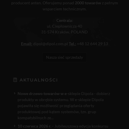
producent anten. Oferujemy ponad
2000 towarów
z pełnym
wsparciem technicznym.
Centrala:
ul. Ciepłownicza 40
31-574 Kraków, POLAND
Email:
dipol@dipol.com.pl
Tel.:
+48 12 644 29 13
Nasza sieć sprzedaży
AKTUALNOŚCI
Nowe drzewo towarów w e
-sklepie Dipola - dobierz
produkty w obrębie systemu. W e-sklepie Dipola
pojawiła się możliwość przeglądania oferty
produktowej pod kątem systemów, tzn. grup
kompatybilnych ze...
10 czerwca 2026 r.
- Jubileuszowa edycja konkursu