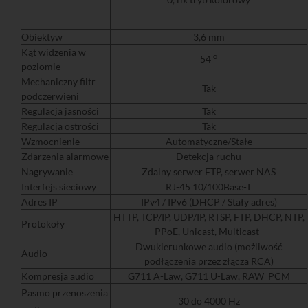
Obiektyw
3,6 mm
Kąt widzenia w
o
54
poziomie
Mechaniczny filtr
Tak
podczerwieni
Regulacja jasności
Tak
Regulacja ostrości
Tak
Wzmocnienie
Automatyczne/Stałe
Zdarzenia alarmowe
Detekcja ruchu
Nagrywanie
Zdalny serwer FTP, serwer NAS
Interfejs sieciowy
RJ-45 10/100Base-T
Adres IP
IPv4 / IPv6 (DHCP / Stały adres)
HTTP, TCP/IP, UDP/IP, RTSP, FTP, DHCP, NTP,
Protokoły
PPoE, Unicast, Multicast
Dwukierunkowe audio (możliwość
Audio
podłączenia przez złącza RCA)
Kompresja audio
G711 A-Law, G711 U-Law, RAW_PCM
Pasmo przenoszenia
30 do 4000 Hz