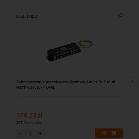
Kod: J2837
Ko
Zabezpieczenie przeciwprzepięciowe AXON PoE Multi
Swi
NETProtector 4xWE
57
378,23 zł
15
307,50 zł netto
126