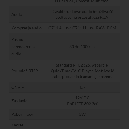
NTP, PPoE, Unicast, Multicast
Dwukierunkowe audio (możliwość
Audio
podłączenia przez złącza RCA)
Kompresja audio
G711 A-Law, G711 U-Law, RAW_PCM
Pasmo
przenoszenia
30 do 4000 Hz
audio
Standard RFC2326, wsparcie
Strumień RTSP
QuickTime / VLC Player. Możliwość
zabezpieczenia transmisji hasłem.
ONVIF
Tak
12V DC
Zasilanie
PoE IEEE 802.3af
Pobór mocy
5W
Zakres