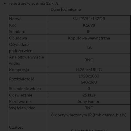
rejestruje więcej niż 12 kl./s.
Dane techniczne
Nazwa
SN-IPV54/14ZDR
Kod
K1698
Standard
IP
Obudowa
Kopułowa wewnętrzna
Oświetlacz
Tak
podczerwieni
Analogowe wyjście
BNC
wideo
Kompresja
H.264/MJPEG
1920x1080
Rozdzielczość
640x360
Strumienie wideo
3
Odświeżanie
25 kl./s
Przetwornik
Sony Exmor
Wyjście wideo
BNC
0lx przy włączonym IR (tryb czarno-biały)
Czułość
0,1lx tryb kolorowy