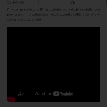
Certyfikaty
CE
(*) - zasięg reflektora IR jest zależny od rodzaju oświetlanych
powierzchni i przedmiotów (współczynnika odbicia światła w
zakresie podczerwieni).