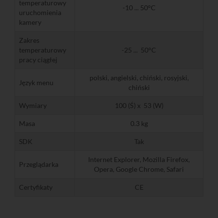
temperaturowy
-10 ... 50°C
uruchomienia
kamery
Zakres
temperaturowy
-25 ... 50°C
pracy ciągłej
polski, angielski, chiński, rosyjski,
Język menu
chiński
Wymiary
100 (Ś) x 53 (W)
Masa
0.3 kg
SDK
Tak
Internet Explorer, Mozilla Firefox,
Przeglądarka
Opera, Google Chrome, Safari
Certyfikaty
CE