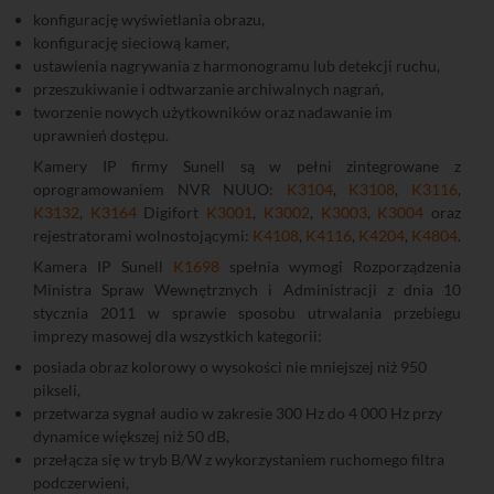
konfigurację wyświetlania obrazu,
konfigurację sieciową kamer,
ustawienia nagrywania z harmonogramu lub detekcji ruchu,
przeszukiwanie i odtwarzanie archiwalnych nagrań,
tworzenie nowych użytkowników oraz nadawanie im
uprawnień dostępu.
Kamery IP firmy Sunell są w pełni zintegrowane z
oprogramowaniem NVR NUUO:
K3104
,
K3108
,
K3116
,
K3132
,
K3164
Digifort
K3001
,
K3002
,
K3003
,
K3004
oraz
rejestratorami wolnostojącymi:
K4108
,
K4116
,
K4204
,
K4804
.
Kamera IP Sunell
K1698
spełnia wymogi Rozporządzenia
Ministra Spraw Wewnętrznych i Administracji z dnia 10
stycznia 2011 w sprawie sposobu utrwalania przebiegu
imprezy masowej dla wszystkich kategorii:
posiada obraz kolorowy o wysokości nie mniejszej niż 950
pikseli,
przetwarza sygnał audio w zakresie 300 Hz do 4 000 Hz przy
dynamice większej niż 50 dB,
przełącza się w tryb B/W z wykorzystaniem ruchomego filtra
podczerwieni,