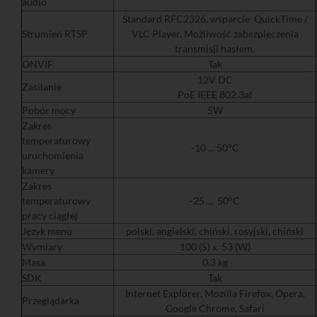
audio
Standard RFC2326, wsparcie QuickTime /
Strumień RTSP
VLC Player. Możliwość zabezpieczenia
transmisji hasłem.
ONVIF
Tak
12V DC
Zasilanie
PoE IEEE 802.3af
Pobór mocy
5W
Zakres
temperaturowy
-10 ... 50°C
uruchomienia
kamery
Zakres
temperaturowy
-25 ... 50°C
pracy ciągłej
Język menu
polski, angielski, chiński, rosyjski, chiński
Wymiary
100 (Ś) x 53 (W)
Masa
0.3 kg
SDK
Tak
Internet Explorer, Mozilla Firefox, Opera,
Przeglądarka
Google Chrome, Safari