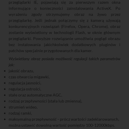
przeglądarki IE, pojawiają się za pierwszym razem okna
informujące o konieczności zainstalowania ActiveX. Po
wyrażeniu zgody otrzymujemy obraz na żywo przez
przeglądarkę. Jeśli jednak połączymy się z kamerą używają
konkurencyjnych rozwiązań (Firefox, Opera, Chrome), obraz
zostanie wyświetlony w technologii Flash, w oknie głównym
przeglądarki. Powyższe rozwiązanie umożliwia pogląd obrazu
bez instalowania jakichkolwiek dodatkowych pluginów i
patchów specjalnie przygotowanych dla kamer.
Wyświetlany obraz posiada możliwość regulacji takich parametrów
jak:
jakość obrazu,
czas otwarcia migawki,
regulacja jasności,
regulacja ostrości,
stałe oraz automatyczne AGC,
rodzaj przepływności (stała lub zmienna),
strumień wideo,
rodzaj ramki,
maksymalną przepływność - prócz wartości zadeklarowanych,
można ustawić dowolną wartość pomiędzy 100-12000kbps.