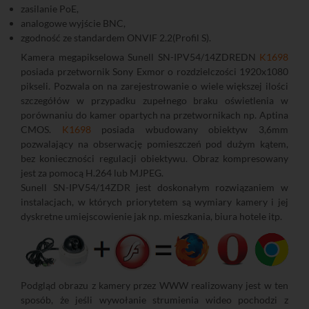
zasilanie PoE,
analogowe wyjście BNC,
zgodność ze standardem ONVIF 2.2(Profil S).
Kamera megapikselowa Sunell SN-IPV54/14ZDREDN
K1698
posiada przetwornik Sony Exmor o rozdzielczości 1920x1080
pikseli. Pozwala on na zarejestrowanie o wiele większej ilości
szczegółów w przypadku zupełnego braku oświetlenia w
porównaniu do kamer opartych na przetwornikach np. Aptina
CMOS.
K1698
posiada wbudowany obiektyw 3,6mm
pozwalający na obserwację pomieszczeń pod dużym kątem,
bez konieczności regulacji obiektywu. Obraz kompresowany
jest za pomocą H.264 lub MJPEG.
Sunell SN-IPV54/14ZDR jest doskonałym rozwiązaniem w
instalacjach, w których priorytetem są wymiary kamery i jej
dyskretne umiejscowienie jak np. mieszkania, biura hotele itp.
Podgląd obrazu z kamery przez WWW realizowany jest w ten
sposób, że jeśli wywołanie strumienia wideo pochodzi z