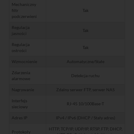
Mechaniczny
filtr
Tak
podczerwieni
Regulacja
Tak
jasności
Regulacja
Tak
ostrości
Wzmocnienie
Automatyczne/Stałe
Zdarzenia
Detekcja ruchu
alarmowe
Nagrywanie
Zdalny serwer FTP, serwer NAS
Interfejs
RJ-45 10/100Base-T
sieciowy
Adres IP
IPv4 / IPv6 (DHCP / Stały adres)
HTTP, TCP/IP, UDP/IP, RTSP, FTP, DHCP,
Protokoły