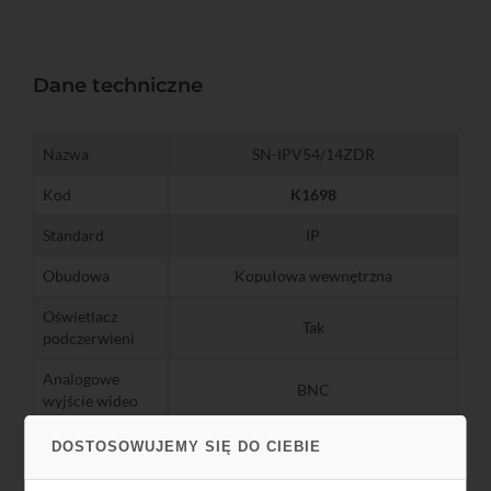
Dane techniczne
Nazwa
SN-IPV54/14ZDR
Kod
K1698
Standard
IP
Obudowa
Kopułowa wewnętrzna
Oświetlacz
Tak
podczerwieni
Analogowe
BNC
wyjście wideo
Kompresja
H.264/MJPEG
DOSTOSOWUJEMY SIĘ DO CIEBIE
1920x1080