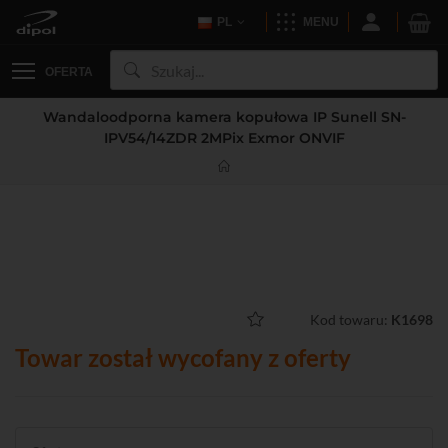
PL
MENU
OFERTA
Wandaloodporna kamera kopułowa IP Sunell SN-
IPV54/14ZDR 2MPix Exmor ONVIF
Kod towaru:
K1698
Towar został wycofany z oferty