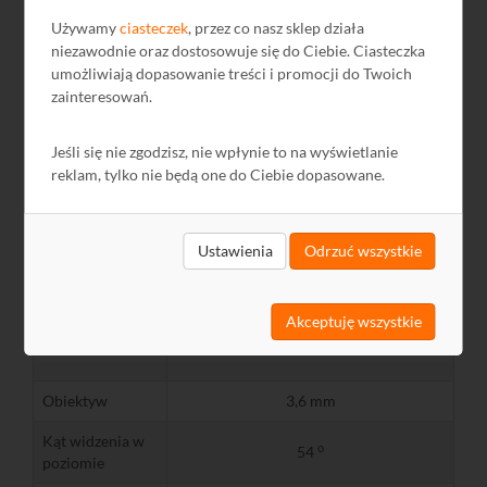
Rozdzielczość
640x360
Używamy
ciasteczek
, przez co nasz sklep działa
niezawodnie oraz dostosowuje się do Ciebie. Ciasteczka
Strumienie
3
umożliwiają dopasowanie treści i promocji do Twoich
wideo
zainteresowań.
Odświeżanie
25 kl./s
Jeśli się nie zgodzisz, nie wpłynie to na wyświetlanie
Przetwornik
Sony Exmor
reklam, tylko nie będą one do Ciebie dopasowane.
Wyjście wideo
BNC
0lx przy włączonym IR (tryb czarno-
Ustawienia
Odrzuć wszystkie
biały)
Czułość
Akceptuję wszystkie
0,1lx tryb kolorowy
Obiektyw
3,6 mm
Kąt widzenia w
o
54
poziomie