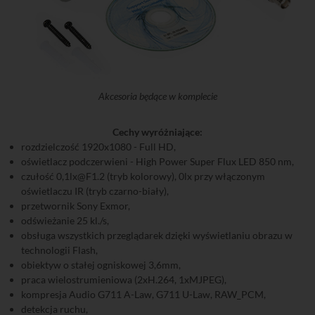
Akcesoria będące w komplecie
Cechy wyróżniające:
rozdzielczość 1920x1080 - Full HD,
oświetlacz podczerwieni - High Power Super Flux LED 850 nm,
czułość 0,1lx@F1.2 (tryb kolorowy), 0lx przy włączonym
oświetlaczu IR (tryb czarno-biały),
przetwornik Sony Exmor,
odświeżanie 25 kl./s,
obsługa wszystkich przeglądarek dzięki wyświetlaniu obrazu w
technologii Flash,
obiektyw o stałej ogniskowej 3,6mm,
praca wielostrumieniowa (2xH.264, 1xMJPEG),
kompresja Audio G711 A-Law, G711 U-Law, RAW_PCM,
detekcja ruchu,