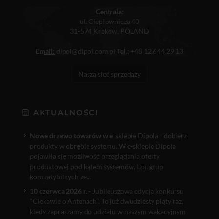
Centrala:
ul. Ciepłownicza 40
31-574 Kraków, POLAND
Email:
dipol@dipol.com.pl
Tel.:
+48 12 644 29 13
Nasza sieć sprzedaży
AKTUALNOŚCI
Nowe drzewo towarów w e
-sklepie Dipola - dobierz
produkty w obrębie systemu. W e-sklepie Dipola
pojawiła się możliwość przeglądania oferty
produktowej pod kątem systemów, tzn. grup
kompatybilnych ze...
10 czerwca 2026 r.
- Jubileuszowa edycja konkursu
"Ciekawie o Antenach". To już dwudziesty piąty raz,
kiedy zapraszamy do udziału w naszym wakacyjnym