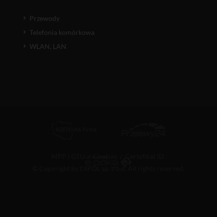
Przewody
Telefonia komórkowa
WLAN, LAN
MPP i GTU
/
Cookies
/
Certyfikat ID
© Copyright by DIPOL sp. z o.o. All rights reserved.