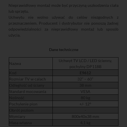
Nieprawidłowy montaż może być przyczyną uszkodzenia ciała
lub sprzętu.
Uchwytu nie wolno używać do celów niezgodnych z
przeznaczeniem. Producent i dystrybutor nie ponoszą żadnej
odpowiedzialności za nieprawidłowy montaż lub sposób
użycia.
Dane techniczne
Uchwyt TV LCD / LED ścienny,
Nazwa
pochylny DP118B
Kod
E9612
Rozmiar TV w calach
32” – 60”
Odległość od ściany
38 mm
Standard mocowania
VESA
Nośność
80 kg
Pochylenie pion
+/- 12°
Obrót poziom
-
Wymiary
800x40x38 mm
Masa własna
4,1 kg