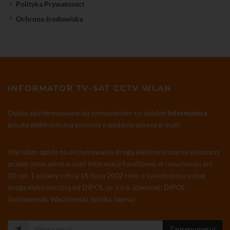
Polityka Prywatności
Ochrona środowiska
INFORMATOR TV-SAT CCTV WLAN
Osoby zainteresowane otrzymywaniem co tydzień
Informatora
pocztą elektroniczną prosimy o podanie adresu e-mail:
Wyrażam zgodę na otrzymywanie drogą elektroniczną na wskazany
przeze mnie adres e-mail informacji handlowej w rozumieniu art.
10 ust. 1 ustawy z dnia 18 lipca 2002 roku o świadczeniu usług
drogą elektroniczną od DIPOL sp. z o.o. (dawniej: DIPOL
Gołaszewski, Waśniowski Spółka Jawna)
Zaprenumeruj