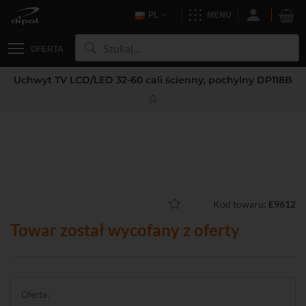
PL
MENU
OFERTA
Uchwyt TV LCD/LED 32-60 cali ścienny, pochylny DP118B
Kod towaru:
E9612
Towar został wycofany z oferty
Oferta: