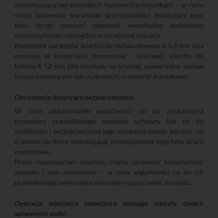
wystarczający we wszystkich typowych przypadkach – w razie
mniej typowych warunków profesjonaliści montujący tego
typu sprzęt powinni zapewnić ewentualne dodatkowe
elementy/środki niezbędne w określonej sytuacji.
Niezbędne narzędzia: wiertło do metalu/drewna fi 4,8 mm (dla
montażu w konstrukcji drewnianej / stalowej), wiertło do
betonu fi 12 mm (dla montażu na ścianie), uniwersalny zestaw
kluczy nasadowych lub oczkowych, śrubokręt krzyżakowy.
Ostrzeżenia dotyczące bezpieczeństwa.
W razie jakichkolwiek wątpliwości co do zrozumienia
procedury prawidłowego montażu uchwytu lub co do
stabilności i bezpieczeństwa jego używania należy zwrócić się
o pomoc do firmy wykonującej profesjonalnie tego typu prace
montażowe.
Przed rozpoczęciem montażu trzeba sprawdzić kompletność
zestawu i stan elementów – w razie wątpliwości co do ich
prawidłowego wykonania nie należy rozpoczynać montażu.
Operacja wieszania telewizora wymaga udziału dwóch
sprawnych osób!