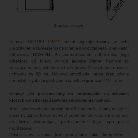
Rysunek uchwytu
Uchwyt DP118B
E9612
został zaprojektowany w celu
umożliwienia zawieszenia na ścianie nowoczesnego „cienkiego”
telewizora
LCD/LED
. Po zamontowaniu odbiornika, jego
odległość od ściany wynosi
jedynie 38mm
. Podnosi to
znacząco walory estetyczne i użytkowe. Maksymalna nośność
uchwytu to 80 kg. Uchwyt umożliwia łatwą (bez użycia
narzędzi) regulację pochylenia panelu w granicach 12 stopni.
Uchwyt jest przeznaczony do montowania na ścianach
których konstrukcja zapewnia odpowiednią nośność.
Jeżeli użytkownik nie potrafi określić nośności ściany na której
chciałby zamontować uchwyt powinien zwrócić się o pomoc
do firmy wykonującej profesjonalnie tego typu prace
montażowe.
Dostarczany zestaw jest pomyślany jako kompletny i