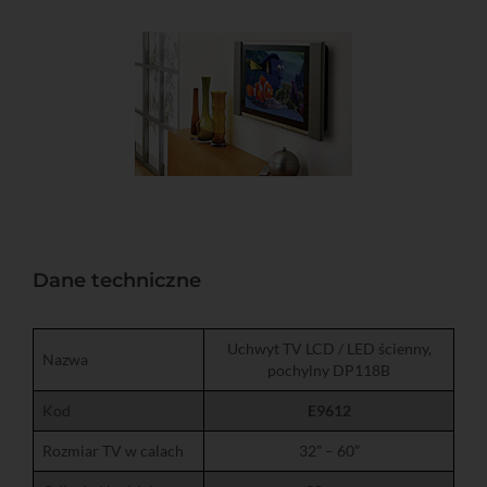
Dane techniczne
Uchwyt TV LCD / LED ścienny,
Nazwa
pochylny DP118B
Kod
E9612
Rozmiar TV w calach
32” – 60”