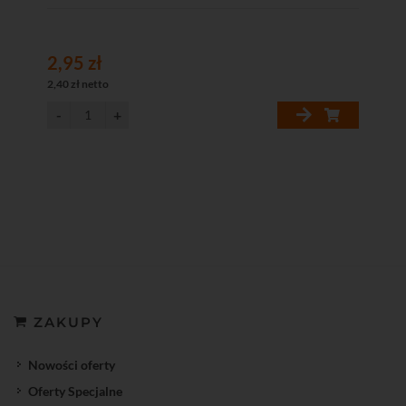
2,95 zł
3,
2,40 zł netto
2,5
ZAKUPY
Nowości oferty
Oferty Specjalne