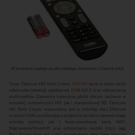
W komplecie znajduje się pilot zdalnego sterowania i 2 baterie AAA.
Tuner Opticum HD Sloth Classic
A99398
łączy w sobie cechy
odbiornika telewizji satelitarnej DVB-S/S-2 oraz odtwarzacza
multimediów. Zapewnia najwyższą jakość obrazu zarówno w
wysokiej rozdzielczości HD, jak i standardowej SD. Opticum
HD Sloth Classic wyposażony jest w interfejs sieci Ethernet
oraz port USB umożliwiający podpięcie zarówno zewnętrznego
nośnika pamięci, jak i bezprzewodowej karty WiFi.
Nagrywanie/timeshift oraz odtwarzanie muzyki (mp3, ogg,
flac), filmów (mkv, avi, xvid) i przeglądanie zdjęć (jpeg, bmp) to