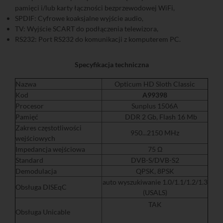
pamięci i/lub karty łączności bezprzewodowej WiFi,
SPDIF: Cyfrowe koaksjalne wyjście audio,
TV: Wyjście SCART do podłączenia telewizora,
RS232: Port RS232 do komunikacji z komputerem PC.
Specyfikacja techniczna
Nazwa
Opticum HD Sloth Classic
Kod
A99398
Procesor
Sunplus 1506A
Pamięć
DDR 2 Gb, Flash 16 Mb
Zakres częstotliwości
950...2150 MHz
wejściowych
Impedancja wejściowa
75 Ω
Standard
DVB-S/DVB-S2
Demodulacja
QPSK, 8PSK
auto wyszukiwanie 1.0/1.1/1.2/1.3
Obsługa DISEqC
(USALS)
TAK
Obsługa Unicable