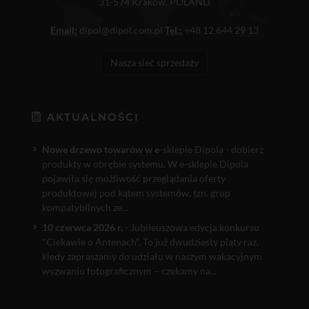
31-574 Kraków, POLAND
Email:
dipol@dipol.com.pl
Tel.:
+48 12 644 29 13
Nasza sieć sprzedaży
AKTUALNOŚCI
Nowe drzewo towarów w e
-sklepie Dipola - dobierz
produkty w obrębie systemu. W e-sklepie Dipola
pojawiła się możliwość przeglądania oferty
produktowej pod kątem systemów, tzn. grup
kompatybilnych ze...
10 czerwca 2026 r.
- Jubileuszowa edycja konkursu
"Ciekawie o Antenach". To już dwudziesty piąty raz,
kiedy zapraszamy do udziału w naszym wakacyjnym
wyzwaniu fotograficznym – czekamy na...