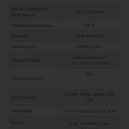
Zakres częstotliwości
950...2150 MHz
wejściowych
Impedancja wejściowa
75 Ω
Standard
DVB-S/DVB-S2
Demodulacja
QPSK, 8PSK
auto wyszukiwanie
Obsługa DISEqC
1.0/1.1/1.2/1.3 (USALS)
TAK
Obsługa Unicable
Full HD 1080p, 1080i, 720p,
Rozdzielczość
720i
Multimedia
Film, Muzyka, Zdjęcia, E-book
Funkcje
PVR, TimeShift, Timer,