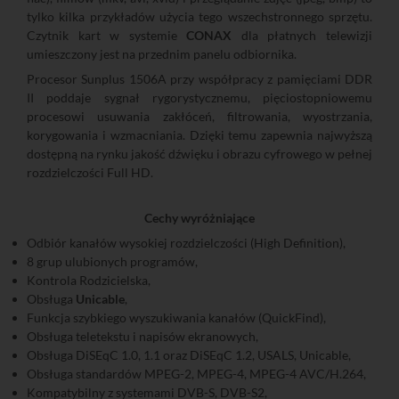
tylko kilka przykładów użycia tego wszechstronnego sprzętu.
Czytnik kart w systemie
CONAX
dla płatnych telewizji
umieszczony jest na przednim panelu odbiornika.
Procesor Sunplus 1506A przy współpracy z pamięciami DDR
II poddaje sygnał rygorystycznemu, pięciostopniowemu
procesowi usuwania zakłóceń, filtrowania, wyostrzania,
korygowania i wzmacniania. Dzięki temu zapewnia najwyższą
dostępną na rynku jakość dźwięku i obrazu cyfrowego w pełnej
rozdzielczości Full HD.
Cechy wyróżniające
Odbiór kanałów wysokiej rozdzielczości (High Definition),
8 grup ulubionych programów,
Kontrola Rodzicielska,
Obsługa
Unicable
,
Funkcja szybkiego wyszukiwania kanałów (QuickFind),
Obsługa teletekstu i napisów ekranowych,
Obsługa DiSEqC 1.0, 1.1 oraz DiSEqC 1.2, USALS, Unicable,
Obsługa standardów MPEG-2, MPEG-4, MPEG-4 AVC/H.264,
Kompatybilny z systemami DVB-S, DVB-S2,