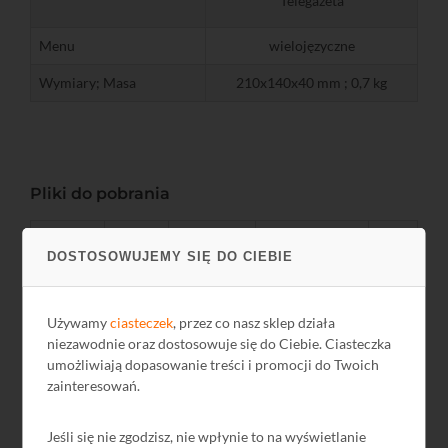
Telegazeta
Menu
wielojęzyczne
Wymiary; Masa
210x140x40 mm ; 0,7 kg
Pliki do pobrania
Nazwa
Język
Rozmiar
Data
DOSTOSOWUJEMY SIĘ DO CIEBIE
GPSR
PL
-
2024-12-13
Używamy
ciasteczek
, przez co nasz sklep działa
niezawodnie oraz dostosowuje się do Ciebie. Ciasteczka
umożliwiają dopasowanie treści i promocji do Twoich
zainteresowań.
Jeśli się nie zgodzisz, nie wpłynie to na wyświetlanie