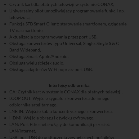
Czytnik kart dla płatnych telewizji w systemie CONAX,
Uniwersalny pilot umożliwiający programowanie funkcji np.
telewizora,
Funkcja STB Smart Client: sterowanie smartfonem, oglądanie
TV na smartfonie,
Aktualizacja oprogramowania przez port USB,
Obsługa konwerterów typu Universal, Single, Single S & C
Band Wideband,
Obsługa Smart Apple/Android,
Obsługa wielu ścieżek audio,
Obsługa adapterów WiFi poprzez port USB.
Interfejsy odbiornika:
CA: Czytnik kart w systemie CONAX dla płatnych telewizji,
LOOP OUT: Wyjście sygnału z konwertera do innego
odbiornika satelitarnego,
LNB IN: Wejście kabla koncentrycznego z konwertera,
HDMI: Wyjście obrazu i dźwięku cyfrowego,
LAN: Port Ethernet służący do komunikacji prze sieć
LAN/Internet,
USB: port USB do podłączenia zewnętrznych nośników