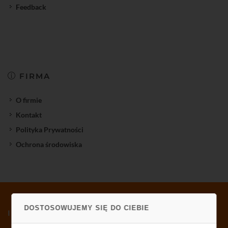
Feedback
FIRMA
O firmie
Kontakt
Polityka Prywatności
Ochrona środowiska
DOSTOSOWUJEMY SIĘ DO CIEBIE
INFORMATOR TV-SAT CCTV WLAN