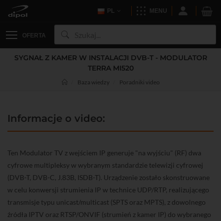
PL
MENU
OFERTA
SYGNAŁ Z KAMER W INSTALACJI DVB-T - MODULATOR
TERRA MI520
Baza wiedzy
Poradniki video
Informacje o video:
Ten Modulator TV z wejściem IP generuje "na wyjściu" (RF) dwa
cyfrowe multipleksy w wybranym standardzie telewizji cyfrowej
(DVB-T, DVB-C, J.83B, ISDB-T). Urządzenie zostało skonstruowane
w celu konwersji strumienia IP w technice UDP/RTP, realizującego
transmisje typu unicast/multicast (SPTS oraz MPTS), z dowolnego
źródła IPTV oraz RTSP/ONVIF (strumień z kamer IP) do wybranego