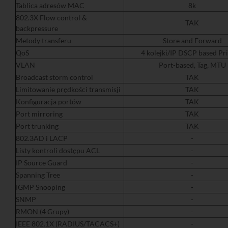
Tablica adresów MAC
8k
802.3X Flow control &
TAK
backpressure
Metody transferu
Store and Forward
QoS
4 kolejki/IP DSCP based Pri
VLAN
Port-based, Tag, MTU
Broadcast storm control
TAK
Limitowanie prędkości transmisji
TAK
Konfiguracja portów
TAK
Port mirroring
TAK
Port trunking
TAK
802.3AD i LACP
-
Listy kontroli dostępu ACL
-
IP Source Guard
-
Spanning Tree
-
IGMP Snooping
-
SNMP
-
RMON (4 Grupy)
-
IEEE 802.1X (RADIUS/TACACS+)
-