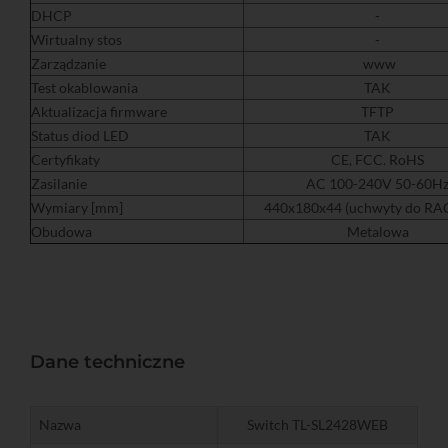
DHCP
-
Wirtualny stos
-
Zarządzanie
www
Test okablowania
TAK
Aktualizacja firmware
TFTP
Status diod LED
TAK
Certyfikaty
CE, FCC. RoHS
Zasilanie
AC 100-240V 50-60H
Wymiary [mm]
440x180x44 (uchwyty do RA
Obudowa
Metalowa
Dane techniczne
Nazwa
Switch TL-SL2428WEB