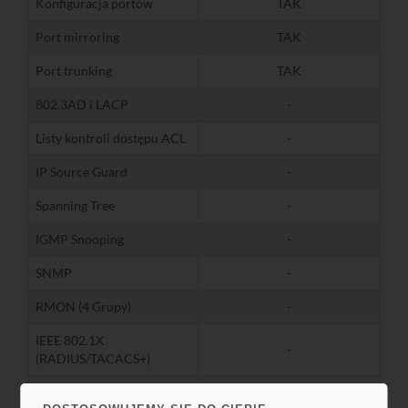
Konfiguracja portów
TAK
Port mirroring
TAK
Port trunking
TAK
802.3AD i LACP
-
Listy kontroli dostępu ACL
-
IP Source Guard
-
Spanning Tree
-
IGMP Snooping
-
SNMP
-
RMON (4 Grupy)
-
IEEE 802.1X
-
(RADIUS/TACACS+)
DHCP
-