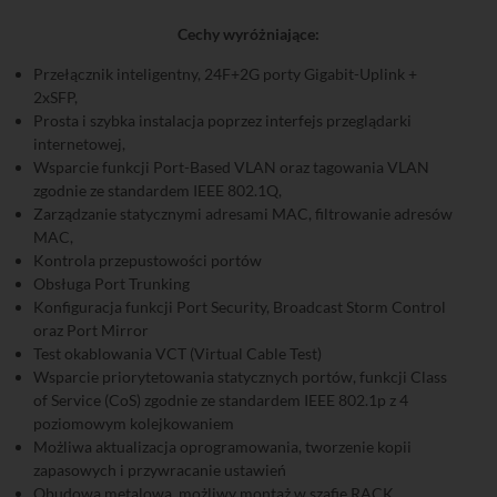
Cechy wyróżniające:
Przełącznik inteligentny, 24F+2G porty Gigabit-Uplink +
2xSFP,
Prosta i szybka instalacja poprzez interfejs przeglądarki
internetowej,
Wsparcie funkcji Port-Based VLAN oraz tagowania VLAN
zgodnie ze standardem IEEE 802.1Q,
Zarządzanie statycznymi adresami MAC, filtrowanie adresów
MAC,
Kontrola przepustowości portów
Obsługa Port Trunking
Konfiguracja funkcji Port Security, Broadcast Storm Control
oraz Port Mirror
Test okablowania VCT (Virtual Cable Test)
Wsparcie priorytetowania statycznych portów, funkcji Class
of Service (CoS) zgodnie ze standardem IEEE 802.1p z 4
poziomowym kolejkowaniem
Możliwa aktualizacja oprogramowania, tworzenie kopii
zapasowych i przywracanie ustawień
Obudowa metalowa, możliwy montaż w szafie RACK