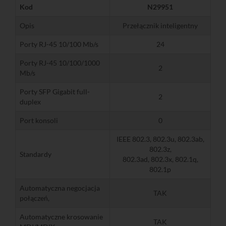
Kod
N29951
Opis
Przełącznik inteligentny
Porty RJ-45 10/100 Mb/s
24
Porty RJ-45 10/100/1000
2
Mb/s
Porty SFP Gigabit full-
2
duplex
Port konsoli
0
IEEE 802.3, 802.3u, 802.3ab,
802.3z,
Standardy
802.3ad, 802.3x, 802.1q,
802.1p
Automatyczna negocjacja
TAK
połączeń,
Automatyczne krosowanie
TAK