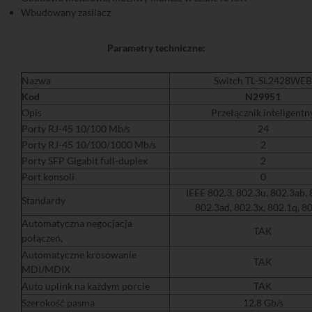
Wbudowany zasilacz
Parametry techniczne:
Nazwa
Switch TL-SL2428WEB
Kod
N29951
Opis
Przełącznik inteligentn
Porty RJ-45 10/100 Mb/s
24
Porty RJ-45 10/100/1000 Mb/s
2
Porty SFP Gigabit full-duplex
2
Port konsoli
0
IEEE 802.3, 802.3u, 802.3ab, 
Standardy
802.3ad, 802.3x, 802.1q, 8
Automatyczna negocjacja
TAK
połączeń,
Automatyczne krosowanie
TAK
MDI/MDIX
Auto uplink na każdym porcie
TAK
Szerokość pasma
12,8 Gb/s