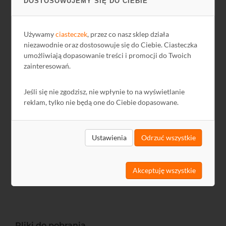
DOSTOSOWUJEMY SIĘ DO CIEBIE
Wirtualny stos
-
Zarządzanie
www
Używamy
ciasteczek
, przez co nasz sklep działa
niezawodnie oraz dostosowuje się do Ciebie. Ciasteczka
Test okablowania
TAK
umożliwiają dopasowanie treści i promocji do Twoich
zainteresowań.
Aktualizacja firmware
TFTP
Status diod LED
TAK
Jeśli się nie zgodzisz, nie wpłynie to na wyświetlanie
reklam, tylko nie będą one do Ciebie dopasowane.
Certyfikaty
CE, FCC. RoHS
Zasilanie
AC 100-240V 50-60Hz
Ustawienia
Odrzuć wszystkie
440x180x44 (uchwyty do
Wymiary [mm]
RACK 19")
Obudowa
Metalowa
Akceptuję wszystkie
Pliki do pobrania