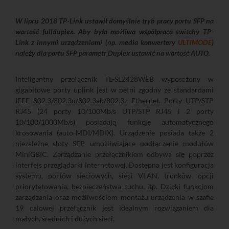
W lipcu 2018 TP-Link ustawił domyślnie tryb pracy portu SFP na
wartość fullduplex. Aby była możliwa współpraca switchy TP-
Link z innymi urządzeniami (np. media konwertery
ULTIMODE
)
należy dla portu SFP parametr Duplex ustawić na wartość AUTO.
Inteligentny przełącznik TL-SL2428WEB wyposażony w
gigabitowe porty uplink jest w pełni zgodny ze standardami
IEEE 802.3/802.3u/802.3ab/802.3z Ethernet. Porty UTP/STP
RJ45 (24 porty 10/100Mb/s UTP/STP RJ45 i 2 porty
10/100/1000Mb/s) posiadają funkcję automatycznego
krosowania (auto-MDI/MDIX). Urządzenie posiada także 2
niezależne sloty SFP umożliwiające podłączenie modułów
MiniGBIC. Zarządzanie przełącznikiem odbywa się poprzez
interfejs przeglądarki internetowej. Dostępna jest konfiguracja
systemu, portów sieciowych, sieci VLAN, trunków, opcji
priorytetowania, bezpieczeństwa ruchu, itp. Dzięki funkcjom
zarządzania oraz możliwościom montażu urządzenia w szafie
19 calowej przełącznik jest idealnym rozwiązaniem dla
małych, średnich i dużych sieci.