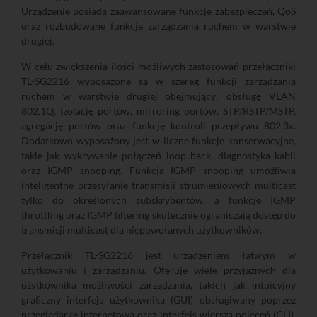
Urządzenie posiada zaawansowane funkcje zabezpieczeń, QoS
oraz rozbudowane funkcje zarządzania ruchem w warstwie
drugiej.
W celu zwiększenia ilości możliwych zastosowań przełączniki
TL-SG2216 wyposażone są w szereg funkcji zarządzania
ruchem w warstwie drugiej obejmujący: obsługę VLAN
802.1Q, izolację portów, mirroring portów, STP/RSTP/MSTP,
agregację portów oraz funkcję kontroli przepływu 802.3x.
Dodatkowo wyposażony jest w liczne funkcje konserwacyjne,
takie jak wykrywanie połączeń loop back, diagnostyka kabli
oraz IGMP snooping. Funkcja IGMP snooping umożliwia
inteligentne przesyłanie transmisji strumieniowych multicast
tylko do określonych subskrybentów, a funkcje IGMP
throttling oraz IGMP filtering skutecznie ograniczają dostęp do
transmisji multicast dla niepowołanych użytkowników.
Przełącznik TL-SG2216 jest urządzeniem łatwym w
użytkowaniu i zarządzaniu. Oferuje wiele przyjaznych dla
użytkownika możliwości zarządzania, takich jak intuicyjny
graficzny interfejs użytkownika (GUI) obsługiwany poprzez
przeglądarkę internetową oraz interfejs wiersza poleceń (CLI).