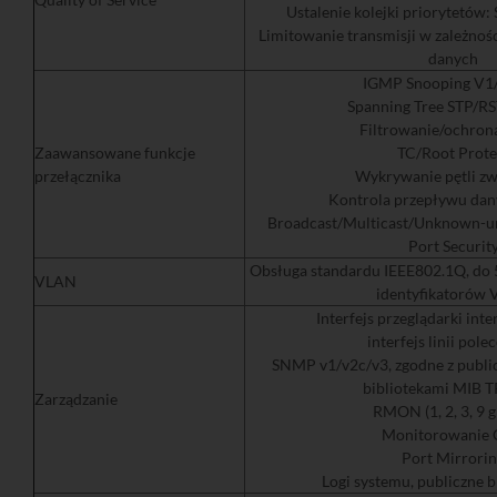
Ustalenie kolejki priorytetów
Limitowanie transmisji w zależnoś
danych
IGMP Snooping V1
Spanning Tree STP/R
Filtrowanie/ochro
Zaawansowane funkcje
TC/Root Prote
przełącznika
Wykrywanie pętli z
Kontrola przepływu dan
Broadcast/Multicast/Unknown-un
Port Securit
Obsługa standardu IEEE802.1Q, do
VLAN
identyfikatorów
Interfejs przeglądarki int
interfejs linii pole
SNMP v1/v2c/v3, zgodne z publi
bibliotekami MIB 
Zarządzanie
RMON (1, 2, 3, 9 
Monitorowanie
Port Mirrori
Logi systemu, publiczne b