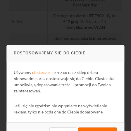
Port Security
Obsługa standardu IEEE802.1Q, do
VLAN
512 grup VLAN oraz 4K
identyfikatorów VLAN
Interfejs przeglądarki internetowej
GUI,
interfejs linii poleceń CLI
DOSTOSOWUJEMY SIĘ DO CIEBIE
SNMP v1/v2c/v3, zgodne z
publicznymi i prywatnymi
Zarządzanie
bibliotekami MIB TP-LINK
Używamy
ciasteczek
, przez co nasz sklep działa
RMON (1, 2, 3, 9 group)
niezawodnie oraz dostosowuje się do Ciebie. Ciasteczka
Monitorowanie CPU
umożliwiają dopasowanie treści i promocji do Twoich
Port Mirroring
Logi systemu, publiczne biblioteki MIB
zainteresowań.
Wymiary [mm]
440x220x44
Jeśli się nie zgodzisz, nie wpłynie to na wyświetlanie
reklam, tylko nie będą one do Ciebie dopasowane.
Zasilanie [V]
AC 100-240 V