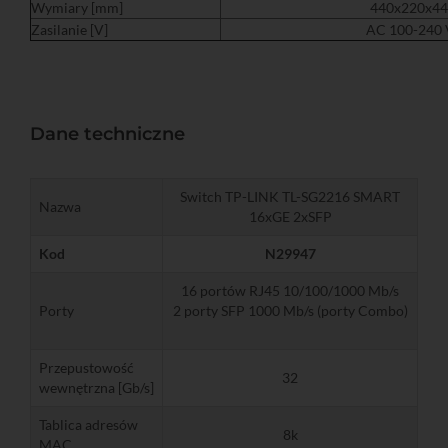
Wymiary [mm]
440x220x44
Zasilanie [V]
AC 100-240 
Dane techniczne
Switch TP-LINK TL-SG2216 SMART
Nazwa
16xGE 2xSFP
Kod
N29947
16 portów RJ45 10/100/1000 Mb/s
Porty
2 porty SFP 1000 Mb/s (porty Combo)
Przepustowość
32
wewnętrzna [Gb/s]
Tablica adresów
8k
MAC