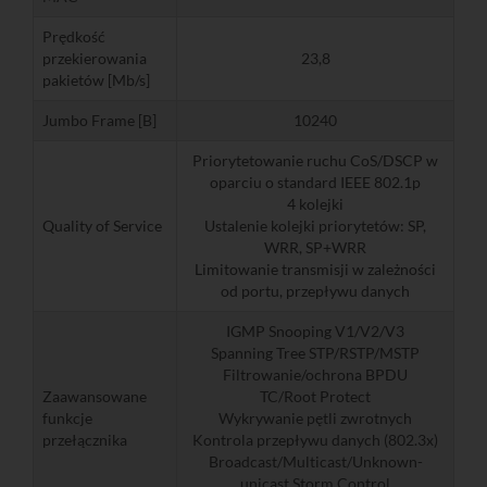
Prędkość
przekierowania
23,8
pakietów [Mb/s]
Jumbo Frame [B]
10240
Priorytetowanie ruchu CoS/DSCP w
oparciu o standard IEEE 802.1p
4 kolejki
Quality of Service
Ustalenie kolejki priorytetów: SP,
WRR, SP+WRR
Limitowanie transmisji w zależności
od portu, przepływu danych
IGMP Snooping V1/V2/V3
Spanning Tree STP/RSTP/MSTP
Filtrowanie/ochrona BPDU
Zaawansowane
TC/Root Protect
funkcje
Wykrywanie pętli zwrotnych
przełącznika
Kontrola przepływu danych (802.3x)
Broadcast/Multicast/Unknown-
unicast Storm Control