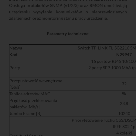
Obsługa protokołów SNMP (v1/2/3) oraz RMON umożliwiają
urządzeniu wysyłanie komunikatów o nieprzewidzianych
zdarzeniach oraz monitoring stanu pracy urządzenia.
Parametry techniczne:
Nazwa
Switch TP-LINK TL-SG2216 S
Kod
N29947
16 portów RJ45 10/100
Porty
2 porty SFP 1000 Mb/s (
Przepustowość wewnętrzna
32
[Gb/s]
Tablica adresów MAC
8k
Prędkość przekierowania
23,8
pakietów [Mb/s]
Jumbo Frame [B]
10240
Priorytetowanie ruchu CoS/DSCP 
IEEE 802.1p
4 kolejki
Quality of Service