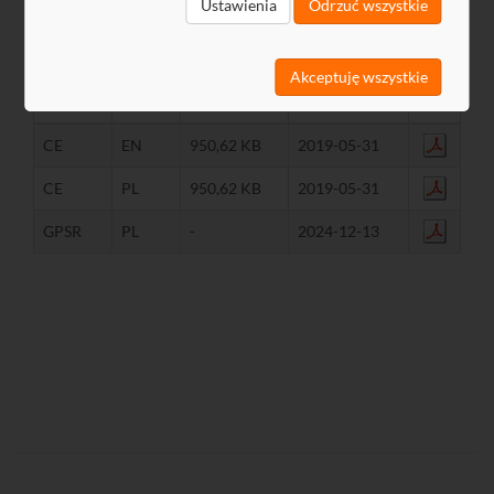
Ustawienia
Odrzuć wszystkie
Pliki do pobrania
Akceptuję wszystkie
Nazwa
Język
Rozmiar
Data
CE
EN
950,62 KB
2019-05-31
CE
PL
950,62 KB
2019-05-31
GPSR
PL
-
2024-12-13