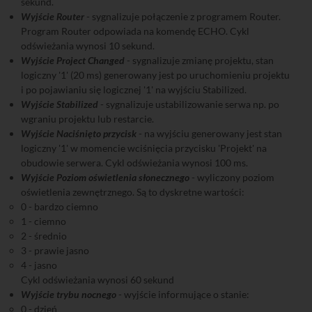
sekund.
Wyjście Router
- sygnalizuje połączenie z programem Router.
Program Router odpowiada na komendę ECHO. Cykl
odświeżania wynosi 10 sekund.
Wyjście Project Changed
- sygnalizuje zmianę projektu, stan
logiczny '1' (20 ms) generowany jest po uruchomieniu projektu
i po pojawianiu się logicznej '1' na wyjściu Stabilized.
Wyjście Stabilized
- sygnalizuje ustabilizowanie serwa np. po
wgraniu projektu lub restarcie.
Wyjście Naciśnięto przycisk
- na wyjściu generowany jest stan
logiczny '1' w momencie wciśnięcia przycisku 'Projekt' na
obudowie serwera. Cykl odświeżania wynosi 100 ms.
Wyjście Poziom oświetlenia słonecznego
- wyliczony poziom
oświetlenia zewnętrznego. Są to dyskretne wartości:
0 - bardzo ciemno
1 - ciemno
2 - średnio
3 - prawie jasno
4 - jasno
Cykl odświeżania wynosi 60 sekund
Wyjście trybu nocnego
- wyjście informujące o stanie:
0 - dzień