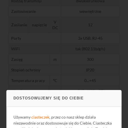
Rodzaj transmisji
dwukierunkowa
Zastosowanie
wewnętrzne
V
Zasilanie
napięcie
12
DC
Porty
3x USB, RJ-45
WiFi
tak (802.11b/g/n)
Zasięg
m
300
Stopień ochrony
IP20
Temperatura pracy
ºC
0...+45
Wymiary
mm
240 x 140 x 57
DOSTOSOWUJEMY SIĘ DO CIEBIE
Używamy
ciasteczek
, przez co nasz sklep działa
niezawodnie oraz dostosowuje się do Ciebie. Ciasteczka