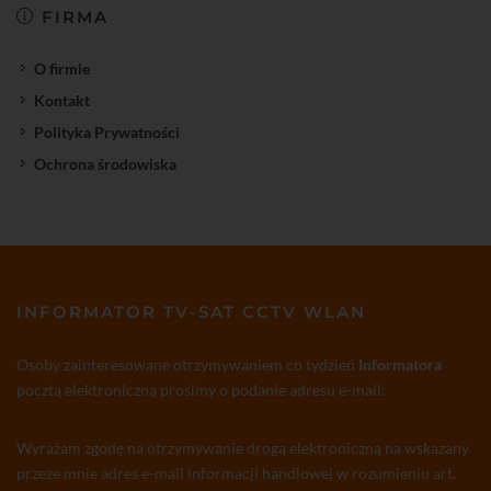
FIRMA
O firmie
Kontakt
Polityka Prywatności
Ochrona środowiska
INFORMATOR TV-SAT CCTV WLAN
Osoby zainteresowane otrzymywaniem co tydzień
Informatora
pocztą elektroniczną prosimy o podanie adresu e-mail:
Wyrażam zgodę na otrzymywanie drogą elektroniczną na wskazany
przeze mnie adres e-mail informacji handlowej w rozumieniu art.