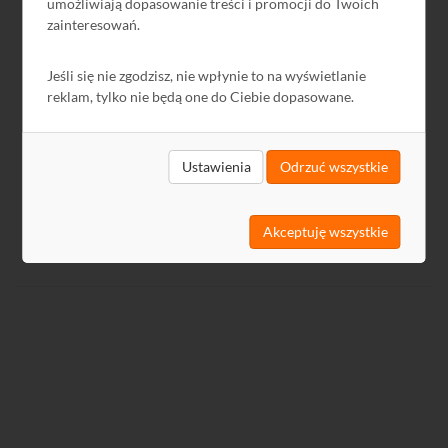
Pliki do pobrania
umożliwiają dopasowanie treści i promocji do Twoich
zainteresowań.
Nazwa
Język
Rozmiar
Data
Jeśli się nie zgodzisz, nie wpłynie to na wyświetlanie
GPSR
PL
-
2024-12-13
reklam, tylko nie będą one do Ciebie dopasowane.
Ustawienia
Odrzuć wszystkie
Akceptuję wszystkie