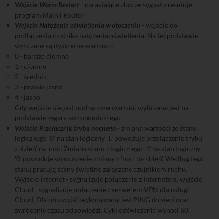
Wejście Warm Restart
- narastające zbocze sygnału resetuje
program Main i Router
Wejście Natężenie oświetlenia w otoczeniu
- wejście do
podłączenia czujnika natężenia oświetlenia. Na tej podstawie
wyliczane są dyskretne wartości:
0 - bardzo ciemno
1 - ciemno
2 - średnio
3 - prawie jasno
4 - jasno
Gdy wejście nie jest podłączone wartość wyliczana jest na
podstawie zegara astronomicznego
Wejście Przełącznik trybu nocnego
- zmiana wartości ze stanu
logicznego '0' na stan logiczny '1' powoduje przełączenie trybu
z 'dzień' na 'noc'. Zmiana stanu z logicznego '1' na stan logiczny
'0' powoduje wymuszenie zmiany z 'noc' na 'dzień'. Według tego
stanu pracują sceny świetlne załączane czujnikiem ruchu.
Wyjście Internet - sygnalizuje połączenie z Internetem, wyjście
Cloud - sygnalizuje połączenie z serwerem VPN dla usługi
Cloud. Dla obu wyjść wykonywany jest PING do sieci oraz
zwrócenie czasu odpowiedzi. Cykl odświeżania wynosi 60