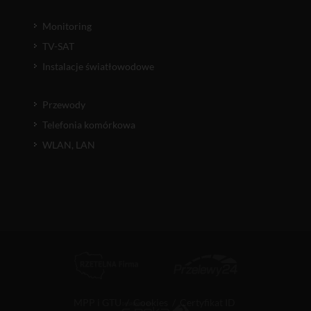
Monitoring
TV-SAT
Instalacje światłowodowe
Przewody
Telefonia komórkowa
WLAN, LAN
MPP i GTU
/
Cookies
/
Certyfikat ID