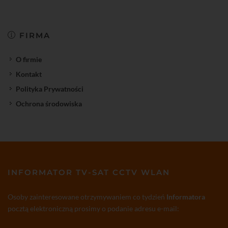
FIRMA
O firmie
Kontakt
Polityka Prywatności
Ochrona środowiska
INFORMATOR TV-SAT CCTV WLAN
Osoby zainteresowane otrzymywaniem co tydzień
Informatora
pocztą elektroniczną prosimy o podanie adresu e-mail: