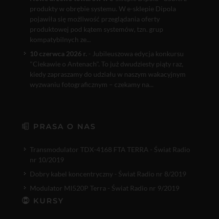
produkty w obrębie systemu. W e-sklepie Dipola
pojawiła się możliwość przeglądania oferty
produktowej pod kątem systemów, tzn. grup
kompatybilnych ze...
10 czerwca 2026 r.
- Jubileuszowa edycja konkursu
"Ciekawie o Antenach". To już dwudziesty piąty raz,
kiedy zapraszamy do udziału w naszym wakacyjnym
wyzwaniu fotograficznym – czekamy na...
PRASA O NAS
Transmodulator TDX-4168 FTA TERRA - Świat Radio
nr 10/2019
Dobry kabel koncentryczny - Świat Radio nr 8/2019
Modulator MI520P Terra - Świat Radio nr 9/2019
KURSY