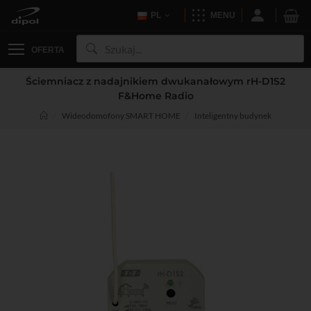
PL
MENU
OFERTA
Ściemniacz z nadajnikiem dwukanałowym rH-D1S2
F&Home Radio
Wideodomofony SMART HOME
Inteligentny budynek