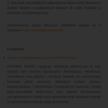
2. Sterownik scen świetlnych odpowiada za dostarczenie informacji o
jasności światła w podłączonych lampach do wyjść modułów w
zależności od ustawionej sceny.
Zaawansowany projekt dotyczący oświetlenia znajduje się w
bibliotece
Projekt sterowania oświetleniem
O systemie:
System inteligentnego budynku F&Home Radio
F&HOME RADIO integruje instalacje elektryczne w taki
sposób, aby procesy ogrzewania, klimatyzacji, wentylacji,
oświetlenia oraz alarmu i kontroli dostępu do pomieszczeń
tworzyły jeden sprawnie działający system, służący
bezpieczeństwu i komfortowi mieszkańców budynku. Dzięki
bezprzewodowej elektronice oraz zdalnie sterowanemu
oprogramowaniu każdy może gospodarować zasobami energii
w sposób odpowiadający jego potrzebom.