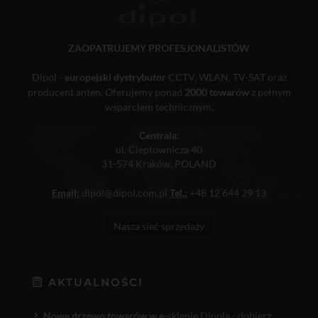
ZAOPATRUJEMY PROFESJONALISTÓW
Dipol -
europejski dystrybutor
CCTV, WLAN, TV-SAT oraz
producent anten. Oferujemy ponad
2000 towarów
z pełnym
wsparciem technicznym.
Centrala:
ul. Ciepłownicza 40
31-574 Kraków, POLAND
Email:
dipol@dipol.com.pl
Tel.:
+48 12 644 29 13
Nasza sieć sprzedaży
AKTUALNOŚCI
Nowe drzewo towarów w e
-sklepie Dipola - dobierz