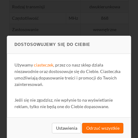
Rodzaj transmisji
dwukierunkowa
Częstotliwość
MHz
868
Zastosowanie
wewnętrzne
Liczba przekaźników
1
DOSTOSOWUJEMY SIĘ DO CIEBIE
120 (dla obciążeń
Parametry
maksymalna
pojemnościowych),
W
przekaźnika
moc
180 (dla obciążeń
Używamy
ciasteczek
, przez co nasz sklep działa
rezystancyjnych)
niezawodnie oraz dostosowuje się do Ciebie. Ciasteczka
umożliwiają dopasowanie treści i promocji do Twoich
Ilość nadajników
2
zainteresowań.
Parametry
liczba
1 (ściemniacz)
odbiornika
Jeśli się nie zgodzisz, nie wpłynie to na wyświetlanie
reklam, tylko nie będą one do Ciebie dopasowane.
Zasięg
m
100
Stopień ochrony
IP20
Ustawienia
Odrzuć wszystkie
Temperatura pracy
ºC
0...+45