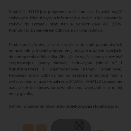
Moduł rH-D1S2 jest połączeniem ściemniacza i dwóch wejść
stykowych. Moduł wysyła informacje o zwarciu lub rozwarciu
styków do systemu oraz steruje odbiornikiem AC 230V.
Komunikacja z serwerem odbywa się drogą radiową.
Moduł posiada dwa fizyczne wejścia do podłączenia dwóch
monostabilnych styków bezpotencjałowych oraz jedno wejście
do podłączenia odbiornika. Obciążenie wejścia mocy może być
rezystancyjne (lampy żarowe), indukcyjne (silniki AC i
transformatory) i pojemnościowe (lampy jarzeniowe).
Regulacja mocy odbywa się na zasadzie modulacji fazy z
wyłączeniem w fazie - w zakresie 0-100%. rH-D1S2 szczególnie
nadaje się do sterownia oświetleniem, wentylatorem małej
mocy, grzałką.
Symbol w oprogramowaniu do projektowania i konfiguracji :