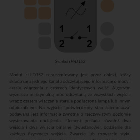
Symbol rH-D1S2
Moduł rH-D1S2 reprezentowany jest przez obiekt, który
składa się z jednego kanału odczytującego informację o mocy i
czasie włączenia z czterech identycznych wejść. Algorytm
wyznacza maksymalną moc odczytaną ze wszystkich wejść i
wraz z czasem włączenia steruje podłączoną lampą lub innym
odbiornikiem. Na wyjście "potwierdzony stan ściemniacza"
podawana jest informacja zwrotna o rzeczywistym poziomie
wysterowania obciążenia. Element posiada również dwa
wejścia i dwa wyjścia binarne (dwustanowe), oddzielne dla
każdego fizycznego wejścia. Zwarcie lub rozwarcie styku