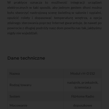
W praktyce oznacza to możliwość integracji urządzeń
elektrycznych w taki sposób, aby jednym gestem dłoni można
było stworzyć nastrojową scenę świetlną w salonie i sypialni,
opuścić rolety i dopasować temperaturę wnętrza, a opcja
zdalnego sterowania poprzez Internet gwarantuje, że nawet po
powrocie z długiej podróży nasz dom powita nas tak, jakbyśmy
nigdy nie wyjeżdżali.
Dane techniczne
Nazwa
Moduł rH-D1S2
nadajnik, przekaźnik,
Rodzaj towaru
ściemniacz
System
F&Home Radio
Mocowanie
dopuszkowe