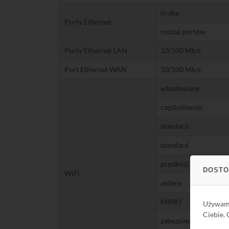
liczba
Porty Ethernet
rodzaj portów
Porty Ethernet LAN
10/100 Mb/s
Port Ethernet WAN
10/100 Mb/s
wbudowane
częstotliwość
standard
standard
prędkość 2,4 GHz
DOSTO
WiFi
anteny
MIMO
Używa
Ciebie.
zabezpieczenie