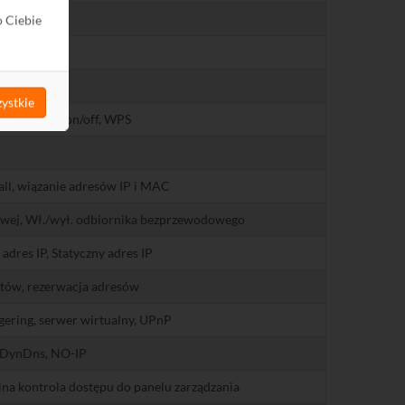
20 dBm
o Ciebie
Nie
Tak
ystkie
Reset, WiFi on/off, WPS
all, wiązanie adresów IP i MAC
dowej, Wł./wył. odbiornika bezprzewodowego
adres IP, Statyczny adres IP
entów, rezerwacja adresów
gering, serwer wirtualny, UPnP
DynDns, NO-IP
okalna kontrola dostępu do panelu zarządzania