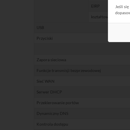
EIRP
Jeśli si
dopaso
kształtowanie wiązki
USB
Przyciski
Zapora sieciowa
Funkcje transmisji bezprzewodowej
Sieć WAN
Serwer DHCP
Przekierowanie portów
Dynamiczny DNS
Kontrola dostępu