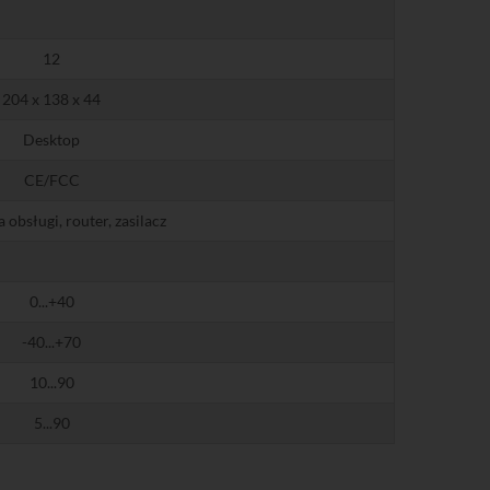
12
204 x 138 x 44
Desktop
CE/FCC
a obsługi, router, zasilacz
0...+40
-40...+70
10...90
5...90