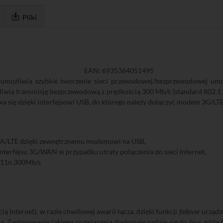
Pliki
EAN: 6935364051495
możliwia szybkie tworzenie sieci przewodowej/bezprzewodowej umożli
żliwia transmisję bezprzewodową z prędkością 300 Mb/s (standard 802.
wa się dzięki interfejsowi USB, do którego należy dołączyć modem 3G/LTE
PA/LTE dzięki zewnętrznemu modemowi na USB,
terfejsu 3G/WAN w przypadku utraty połączenia do sieci Internet,
.11n 300Mb/s
ą Internet), w razie chwilowej awarii łącza, dzięki funkcji
failover
urządze
Zastosowanie takiego rozwiązania doskonale nadaje się do biur gdzie b