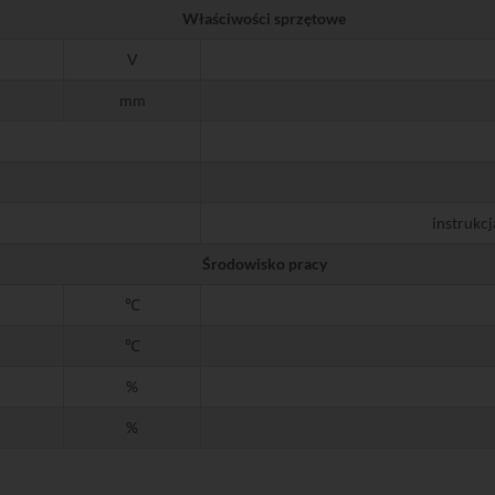
Właściwości sprzętowe
V
mm
instrukcj
Środowisko pracy
℃
℃
%
%