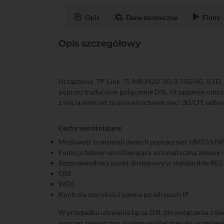
Opis
Dane techniczne
Filmy
Opis szczegółowy
Urządzenie TP-Link TL-MR3420 3G/3.75G/4G (LTE) u
poprzez tradycyjne połączenie DSL. Urządzenie umo
z siecią Internet za pośrednictwem sieci 3G/LTE odby
Cechy wyróżniające:
Możliwość transmisji danych poprzez sieć UMTS/HS
Funkcja
failover
umożliwiająca automatyczną zmianę in
Bezprzewodowy punkt dostępowy w standardzie 802
QSS
WDS
Kontrola szerokości pasma po adresach IP
W przypadku używania łącza DSL (do połączenia z sieci
poprzez zewnętrzny modem podłączony do urządzenia. 