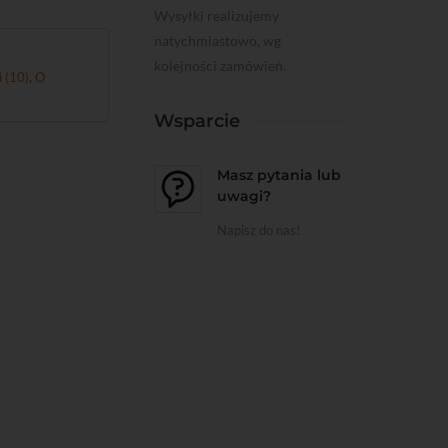
Wysyłki realizujemy
natychmiastowo, wg
kolejności zamówień.
i (10)
,
O
Wsparcie
Masz pytania lub
uwagi?
Napisz do nas!