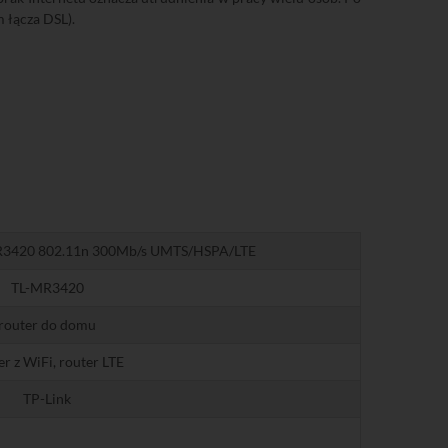
 łącza DSL).
R3420 802.11n 300Mb/s UMTS/HSPA/LTE
TL-MR3420
router do domu
er z WiFi, router LTE
TP-Link