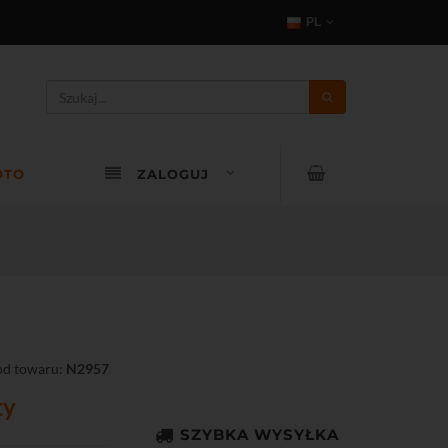
PL
OTO
ZALOGUJ
d towaru:
N2957
ty
SZYBKA WYSYŁKA