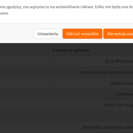
2,4 GHz
ę nie zgodzisz, nie wpłynie to na wyświetlanie reklam, tylko nie będą one d
wane.
 (Beamforming)
Ustawienia
Odrzuć wszystkie
Akceptuję wsz
On/Off, 
Funkcje urządzenie
DoS, SPI Firew
statystyki sieci bezprzewo
dynamiczny 
lista kli
DMZ, Port Trig
biała lista, czarna lista, l