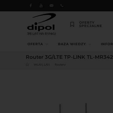
Facebook
Youtube
dipol@dipol.com.pl
+48
OFERTY
SPECJALNE
12
644
OFERTA
BAZA WIEDZY
INFO
29 13
Router 3G/LTE TP-LINK TL-MR34
WLAN, LAN
Routery