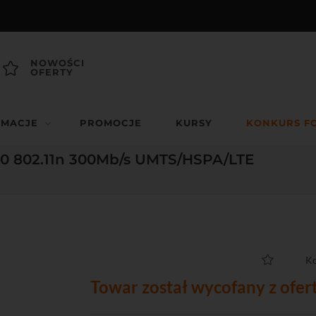
NOWOŚCI
OFERTY
RMACJE
PROMOCJE
KURSY
KONKURS F
20 802.11n 300Mb/s UMTS/HSPA/LTE
Ko
Towar został wycofany z ofer