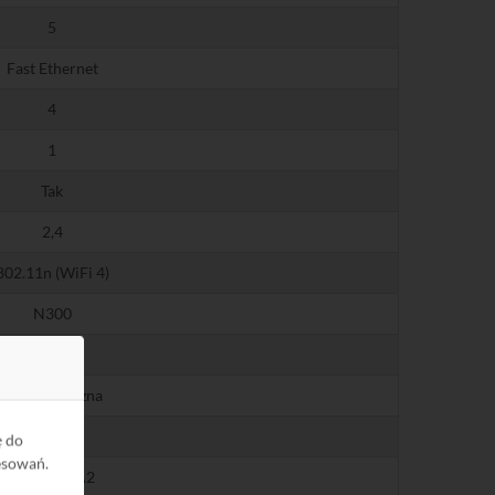
5
Fast Ethernet
4
1
Tak
2,4
802.11n (WiFi 4)
N300
300
2 x zewnętrzna
2x2
ę do
esowań.
WPA, WPA2