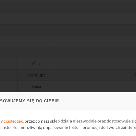
GHz
podgrupy
klasa
Mb/s
SOWUJEMY SIĘ DO CIEBIE
ilość
my
ciasteczek
, przez co nasz sklep działa niezawodnie oraz dostosowuje si
 Ciasteczka umożliwiają dopasowanie treści i promocji do Twoich zainter