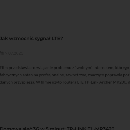
Jak wzmocnić sygnał LTE?
9.07.2021
Film przedstawia rozwiązanie problemu z "wolnym" Internetem, którego p
fabrycznych anten na profesjonalne, zewnętrzne, znacząco poprawia poz
danych przyśpiesza. W filmie użyto routera LTE TP-Link Archer MR200
Domowa sieć 3G w 5 minut: TP-LINK TL-MR3420