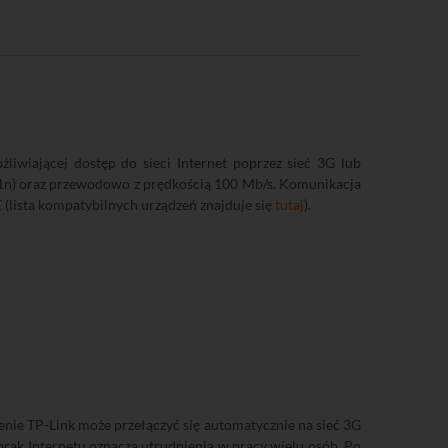
wiającej dostęp do sieci Internet poprzez sieć 3G lub
11n) oraz przewodowo z prędkością 100 Mb/s. Komunikacja
 (lista kompatybilnych urządzeń znajduje się
tutaj
).
nie TP-Link może przełączyć się automatycznie na sieć 3G
rak Internetu oznacza utrudnienia w pracy wielu osób. Po