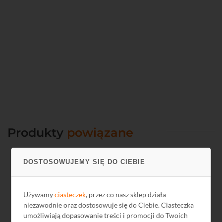
Produkty
powiązane
DOSTOSOWUJEMY SIĘ DO CIEBIE
Kod: TF5301
Używamy
ciasteczek
, przez co nasz sklep działa
niezawodnie oraz dostosowuje się do Ciebie. Ciasteczka
umożliwiają dopasowanie treści i promocji do Twoich