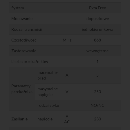
System
Exta Free
Mocowanie
dopuszkowe
Rodzaj transmisji
jednokierunkowa
Częstotliwość
MHz
868
Zastosowanie
wewnętrzne
Liczba przekaźników
1
masymalny
A
5
prąd
Parametry
masymalne
przekaźnika
V
250
napięcie
rodzaj styku
NO/NC
V
Zasilanie
napięcie
230
AC