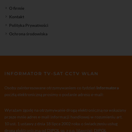
O firmie
Kontakt
Polityka Prywatności
Ochrona środowiska
INFORMATOR TV-SAT CCTV WLAN
Osoby zainteresowane otrzymywaniem co tydzień
Informatora
pocztą elektroniczną prosimy o podanie adresu e-mail:
Wyrażam zgodę na otrzymywanie drogą elektroniczną na wskazany
przeze mnie adres e-mail informacji handlowej w rozumieniu art.
10 ust. 1 ustawy z dnia 18 lipca 2002 roku o świadczeniu usług
drogą elektroniczną od DIPOL sp. z o.o. (dawniej: DIPOL