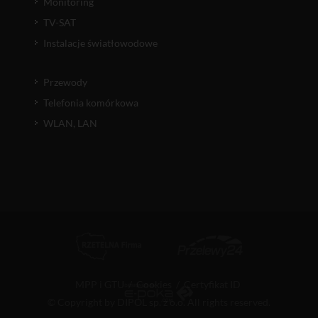
Monitoring
TV-SAT
Instalacje światłowodowe
Przewody
Telefonia komórkowa
WLAN, LAN
MPP i GTU
/
Cookies
/
Certyfikat ID
© Copyright by DIPOL sp. z o.o. All rights reserved.