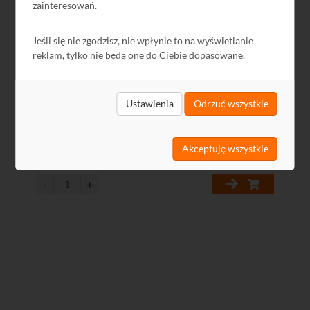
zainteresowań.
Jeśli się nie zgodzisz, nie wpłynie to na wyświetlanie
reklam, tylko nie będą one do Ciebie dopasowane.
Poserwisowy Radiowy ściemniacz dopuszkowy 1-
kanałowy RDP-01 Exta Free - wyprzedaż
Ustawienia
Odrzuć wszystkie
159,90 zł
-55%
Poprzednia najniższa cena: 159,90 zł
71,96 zł
Akceptuję wszystkie
58,50 zł netto