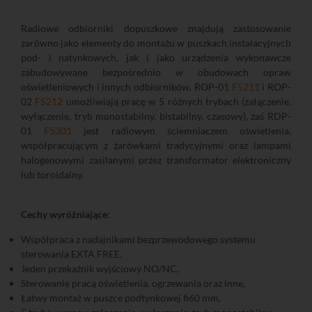
Radiowe odbiorniki dopuszkowe znajdują zastosowanie
zarówno jako elementy do montażu w puszkach instalacyjnych
pod- i natynkowych, jak i jako urządzenia wykonawcze
zabudowywane bezpośrednio w obudowach opraw
oświetleniowych i innych odbiorników. ROP-01
F5211
i ROP-
02
F5212
umożliwiają pracę w 5 różnych trybach (załączenie,
wyłączenie, tryb monostabilny, bistabilny, czasowy), zaś RDP-
01
F5301
jest radiowym ściemniaczem oświetlenia,
współpracującym z żarówkami tradycyjnymi oraz lampami
halogenowymi zasilanymi przez transformator elektroniczny
lub toroidalny.
Cechy wyróżniające:
Współpraca z nadajnikami bezprzewodowego systemu
sterowania EXTA FREE,
Jeden przekaźnik wyjściowy NO/NC,
Sterowanie pracą oświetlenia, ogrzewania oraz inne,
Łatwy montaż w puszce podtynkowej fi60 mm,