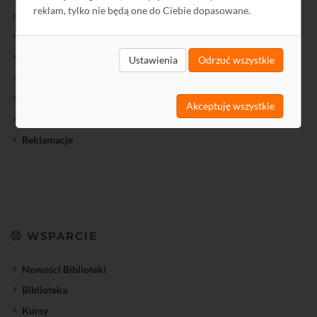
reklam, tylko nie będą one do Ciebie dopasowane.
Wyprzedaż
Towary przecenione
Cenniki
Ustawienia
Odrzuć wszystkie
Jak kupić?
Regulamin
Akceptuję wszystkie
Gwarancja
Reklamacje
WSPARCIE
Nowości Biblioteki
Biblioteka
Kursy