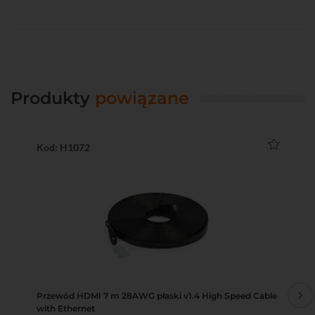
Produkty
powiązane
Kod: H1072
Ko
Przewód HDMI 7 m 28AWG płaski v1.4 High Speed Cable
Pr
with Ethernet
Eth