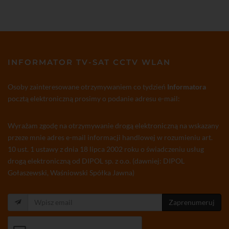
INFORMATOR TV-SAT CCTV WLAN
Osoby zainteresowane otrzymywaniem co tydzień
Informatora
pocztą elektroniczną prosimy o podanie adresu e-mail:
Wyrażam zgodę na otrzymywanie drogą elektroniczną na wskazany
przeze mnie adres e-mail informacji handlowej w rozumieniu art.
10 ust. 1 ustawy z dnia 18 lipca 2002 roku o świadczeniu usług
drogą elektroniczną od DIPOL sp. z o.o. (dawniej: DIPOL
Gołaszewski, Waśniowski Spółka Jawna)
Zaprenumeruj