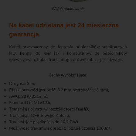
Widok opakowania
Na kabel udzielana jest 24 miesięczna
gwarancja.
Kabel przeznaczony do łączenia odbiorników satelitarnych
HD, konsol do gier jak i komputerów do odbiorników
telewizyjnych. Kabel transmituje zarówno obraz jak i dźwięk.
Cechy wyróżniające:
Długość:
3 m
,
Płaski przewód (grubość: 3,2 mm, szerokość: 13 mm),
AWG: 28 (0.321mm),
Standard HDMI
v1.3b
,
Transmisja obrazu w rozdzielczości
FullHD
,
Transmisja 12-Bitowego Koloru,
Transmisja z prędkością do
10,2 Gb/s
Możliwość transmisji obrazu z rozdzielczością 1080p+.