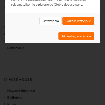
Oferty Specjalne
reklam, tylko nie będą one do Ciebie dopasowane.
Wyprzedaż
Towary przecenione
Cenniki
Ustawienia
Odrzuć wszystkie
Jak kupić?
Regulamin
Akceptuję wszystkie
Gwarancja
Reklamacje
WSPARCIE
Nowości Biblioteki
Biblioteka
Kursy