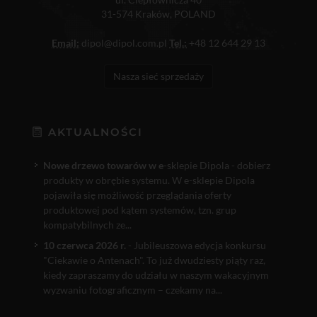
31-574 Kraków, POLAND
Email:
dipol@dipol.com.pl
Tel.:
+48 12 644 29 13
Nasza sieć sprzedaży
AKTUALNOŚCI
Nowe drzewo towarów w e
-sklepie Dipola - dobierz
produkty w obrębie systemu. W e-sklepie Dipola
pojawiła się możliwość przeglądania oferty
produktowej pod kątem systemów, tzn. grup
kompatybilnych ze...
10 czerwca 2026 r.
- Jubileuszowa edycja konkursu
"Ciekawie o Antenach". To już dwudziesty piąty raz,
kiedy zapraszamy do udziału w naszym wakacyjnym
wyzwaniu fotograficznym – czekamy na...