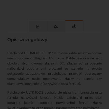
Opis szczegółowy
Patchcord ULTIMODE PC-311D to dwa kable światłowodowe
wielomodowe o długości 1,5 metra. Kable zakończone są z
obydwu stron dwoma złączami SC. Złącza SC są obecnie
najbardziej popularnymi złączami ze względu na proste
połączenie zatrzaskowe, prostokątny przekrój poprzeczny
umożliwiający gęste upakowanie złączy na panelu czy
plastikową konstrukcję (oczywiście poza ferrulą).
Patchcordy ULTIMODE cechują się niską tłumiennością oraz
ferrulą najwyższej jakości. Każdy patchcord przechodzi
kontrolę jakości (kontrola powierzchni ferruli złącza
światłowodowego oraz pomiar parametrów transmisyjnych -