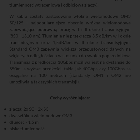
tłumienność wtrąceniowa i odbiciowa złączy).
W kablu zostały zastosowane włókna wielomodowe OM3
50/125 - najpopularniejsze obecnie włókna wielomodowe
zapewniające poprawną pracę w I i II oknie transmisyjnym
(850 i 1310 nm). Tłumienie nie przekracza 3,5 dB/km w I oknie
transmisyjnym oraz 1,5dB/km w II oknie transmisyjnym.
Standard OM3 zapewnia większą przepustowość danych na
większych odległościach w stosunku do swoich poprzedników.
Transmisja z prędkością 10Gbps możliwa jest na dystansie do
550m, a wyższe prędkości, takie jak 40Gbps czy 100Gbps są
osiągalne na 100 metrach (standardy OM1 i OM2 nie
umożliwiają tak szybkich transmisji).
Cechy wyróżniające:
złącza: 2x SC - 2x SC
dwa włókna wielomodowe OM3
długość - 1,5 m
niska tłumienność