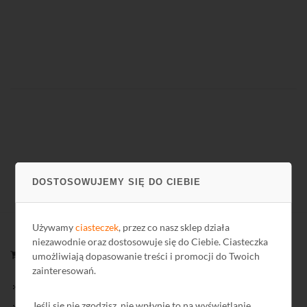
DOSTOSOWUJEMY SIĘ DO CIEBIE
Używamy
ciasteczek
, przez co nasz sklep działa
niezawodnie oraz dostosowuje się do Ciebie. Ciasteczka
ZAKUPY
umożliwiają dopasowanie treści i promocji do Twoich
zainteresowań.
Nowości oferty
Jeśli się nie zgodzisz, nie wpłynie to na wyświetlanie