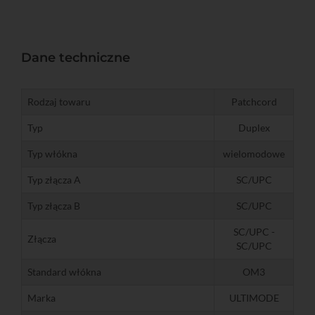
Dane techniczne
Rodzaj towaru
Patchcord
Typ
Duplex
Typ włókna
wielomodowe
Typ złącza A
SC/UPC
Typ złącza B
SC/UPC
SC/UPC -
Złącza
SC/UPC
Standard włókna
OM3
Marka
ULTIMODE