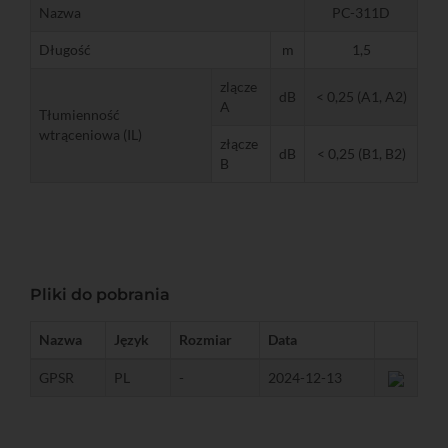
Nazwa
PC-311D
Długość
m
1,5
zlącze
dB
< 0,25 (A1, A2)
A
Tłumienność
wtrąceniowa (IL)
złącze
dB
< 0,25 (B1, B2)
B
Pliki do pobrania
Nazwa
Język
Rozmiar
Data
GPSR
PL
-
2024-12-13