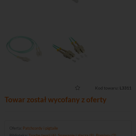
Kod towaru:
L3311
Towar został wycofany z oferty
Oferta:
Patchcordy i pigtaile
Biblioteka:
Trochę teorii (6)
,
Spawanie i złącza (8)
,
Pomiary (2)
,