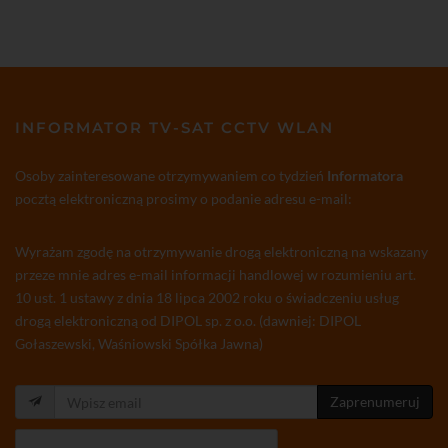
INFORMATOR TV-SAT CCTV WLAN
Osoby zainteresowane otrzymywaniem co tydzień
Informatora
pocztą elektroniczną prosimy o podanie adresu e-mail:
Wyrażam zgodę na otrzymywanie drogą elektroniczną na wskazany
przeze mnie adres e-mail informacji handlowej w rozumieniu art.
10 ust. 1 ustawy z dnia 18 lipca 2002 roku o świadczeniu usług
drogą elektroniczną od DIPOL sp. z o.o. (dawniej: DIPOL
Gołaszewski, Waśniowski Spółka Jawna)
Zaprenumeruj