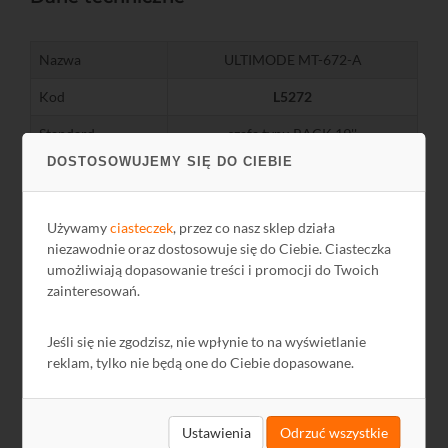
Nazwa
ULTIMODE MT-672-A
Kod
L5272
Standard
szafa typu RACK 19''
DOSTOSOWUJEMY SIĘ DO CIEBIE
Ilość spawów
72
Ilość adapterów
72 adaptery typu SC simplex (6x12)
Używamy
ciasteczek
, przez co nasz sklep działa
Ilość tacek
6
niezawodnie oraz dostosowuje się do Ciebie. Ciasteczka
umożliwiają dopasowanie treści i promocji do Twoich
Tacki w komplecie
tak
zainteresowań.
Wysokość [U]
5
Jeśli się nie zgodzisz, nie wpłynie to na wyświetlanie
reklam, tylko nie będą one do Ciebie dopasowane.
Pliki do pobrania
Ustawienia
Odrzuć wszystkie