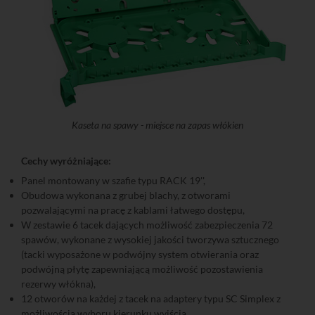
Kaseta na spawy - miejsce na zapas włókien
Cechy wyróżniające:
Panel montowany w szafie typu RACK 19'',
Obudowa wykonana z grubej blachy, z otworami
pozwalającymi na pracę z kablami łatwego dostępu,
W zestawie 6 tacek dających możliwość zabezpieczenia 72
spawów, wykonane z wysokiej jakości tworzywa sztucznego
(tacki wyposażone w podwójny system otwierania oraz
podwójną płytę zapewniającą możliwość pozostawienia
rezerwy włókna),
12 otworów na każdej z tacek na adaptery typu SC Simplex z
możliwością wyboru kierunku wyjścia,