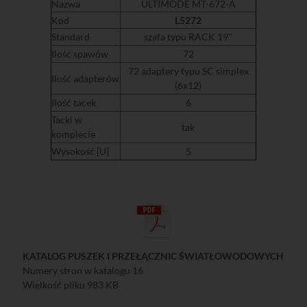
Nazwa
ULTIMODE MT-672-A
Kod
L5272
Standard
szafa typu RACK 19''
Ilość spawów
72
72 adaptery typu SC simplex
Ilość adapterów
(6x12)
Ilość tacek
6
Tacki w
tak
komplecie
Wysokość [U]
5
KATALOG PUSZEK I PRZEŁĄCZNIC ŚWIATŁOWODOWYCH
Numery stron w katalogu 16
Wielkość pliku 983 KB