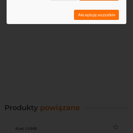
Nazwa
Język
Rozmiar
Data
Akceptuję wszystkie
GPSR
PL
-
2024-12-13
Produkty
powiązane
Kod: L5448