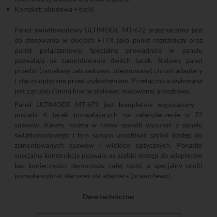
Komplet: obudowa + tacki.
Panel światłowodowy ULTIMODE MT-672 przeznaczony jest
do stosowania w sieciach FTTX jako punkt rozdzielczy oraz
punkt połączeniowy. Specjalne prowadnice w panelu
pozwalają na zamontowanie dwóch tacek. Stalowy panel
przedni (zamykany zatrzaskowo, zdejmowany) chroni adaptery
i złącza optyczne przed uszkodzeniem. Przełącznica wykonana
jest z grubej (1mm) blachy stalowej, malowanej proszkowo.
Panel ULTIMODE MT-672 jest kompletnie wyposażony –
posiada 6 tacek pozwalających na zabezpieczenie o 72
spawów. Kasety można w łatwy sposób wysunąć z panelu
światłowodowego i tym samym umożliwić szybki dostęp do
zamontowanych spawów i włókien optycznych. Ponadto
specjalna konstrukcja pozwala na szybki dostęp do adapterów
bez konieczności demontażu całej tacki, a specjalny profil
pozwala wybrać kierunek osi adaptera (prawo/lewo).
Dane techniczne: