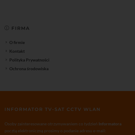
FIRMA
O firmie
Kontakt
Polityka Prywatności
Ochrona środowiska
INFORMATOR TV-SAT CCTV WLAN
Osoby zainteresowane otrzymywaniem co tydzień
Informatora
pocztą elektroniczną prosimy o podanie adresu e-mail: