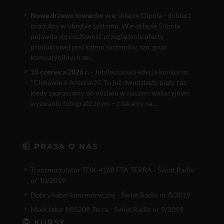
Nowe drzewo towarów w e
-sklepie Dipola - dobierz
produkty w obrębie systemu. W e-sklepie Dipola
pojawiła się możliwość przeglądania oferty
produktowej pod kątem systemów, tzn. grup
kompatybilnych ze...
10 czerwca 2026 r.
- Jubileuszowa edycja konkursu
"Ciekawie o Antenach". To już dwudziesty piąty raz,
kiedy zapraszamy do udziału w naszym wakacyjnym
wyzwaniu fotograficznym – czekamy na...
PRASA O NAS
Transmodulator TDX-4168 FTA TERRA - Świat Radio
nr 10/2019
Dobry kabel koncentryczny - Świat Radio nr 8/2019
Modulator MI520P Terra - Świat Radio nr 9/2019
KURSY