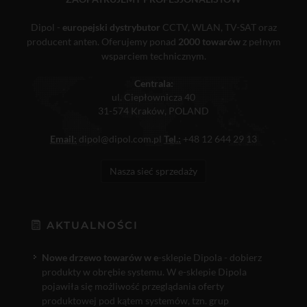
Dipol -
europejski dystrybutor
CCTV, WLAN, TV-SAT oraz
producent anten. Oferujemy ponad
2000 towarów
z pełnym
wsparciem technicznym.
Centrala:
ul. Ciepłownicza 40
31-574 Kraków, POLAND
Email:
dipol@dipol.com.pl
Tel.:
+48 12 644 29 13
Nasza sieć sprzedaży
AKTUALNOŚCI
Nowe drzewo towarów w e
-sklepie Dipola - dobierz
produkty w obrębie systemu. W e-sklepie Dipola
pojawiła się możliwość przeglądania oferty
produktowej pod kątem systemów, tzn. grup