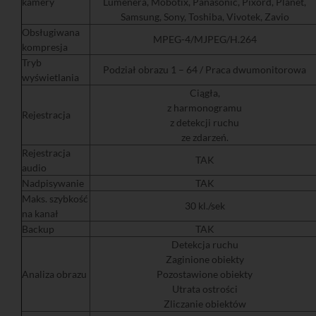
kamery
Lumenera, Mobotix, Panasonic, Pixord, Planet,
Samsung, Sony, Toshiba, Vivotek, Zavio
Obsługiwana
MPEG-4/MJPEG/H.264
kompresja
Tryb
Podział obrazu 1 – 64 / Praca dwumonitorowa
wyświetlania
Ciągła,
z harmonogramu
Rejestracja
z detekcji ruchu
ze zdarzeń.
Rejestracja
TAK
audio
Nadpisywanie
TAK
Maks. szybkość
30 kl./sek
na kanał
Backup
TAK
Detekcja ruchu
Zaginione obiekty
Analiza obrazu
Pozostawione obiekty
Utrata ostrości
Zliczanie obiektów