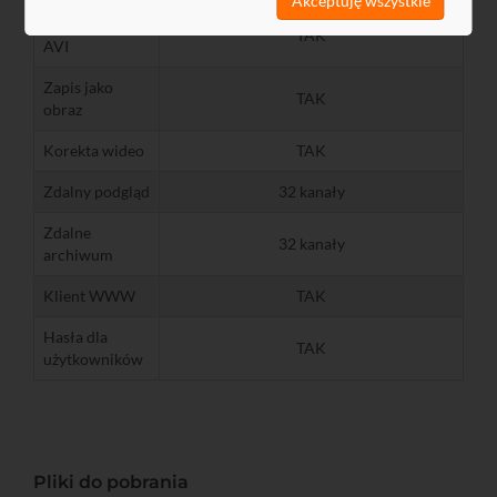
Akceptuję wszystkie
Konwersja do
TAK
AVI
Zapis jako
TAK
obraz
Korekta wideo
TAK
Zdalny podgląd
32 kanały
Zdalne
32 kanały
archiwum
Klient WWW
TAK
Hasła dla
TAK
użytkowników
Pliki do pobrania