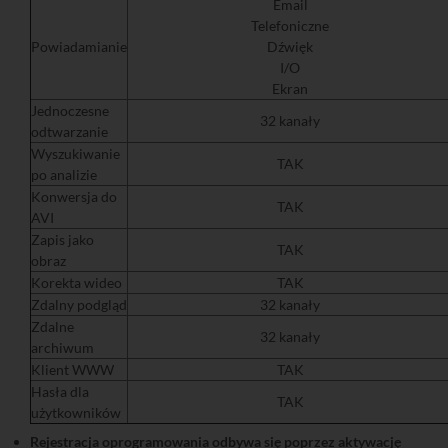
Email
Telefoniczne
Powiadamianie
Dźwięk
I/O
Ekran
Jednoczesne
32 kanały
odtwarzanie
Wyszukiwanie
TAK
po analizie
Konwersja do
TAK
AVI
Zapis jako
TAK
obraz
Korekta wideo
TAK
Zdalny podgląd
32 kanały
Zdalne
32 kanały
archiwum
Klient WWW
TAK
Hasła dla
TAK
użytkowników
Rejestracja oprogramowania odbywa się poprzez aktywację