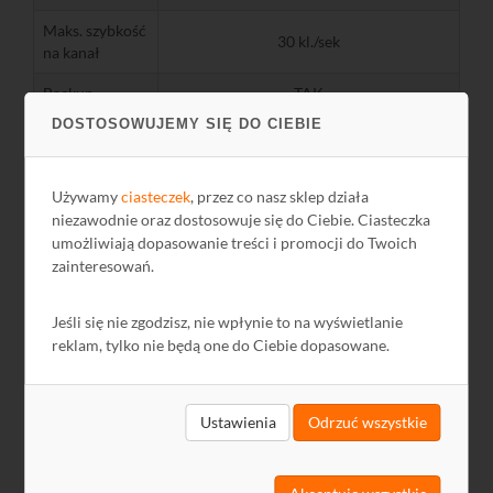
Maks. szybkość
30 kl./sek
na kanał
Backup
TAK
DOSTOSOWUJEMY SIĘ DO CIEBIE
Detekcja ruchu
Zaginione obiekty
Analiza obrazu
Pozostawione obiekty
Używamy
ciasteczek
, przez co nasz sklep działa
Utrata ostrości
niezawodnie oraz dostosowuje się do Ciebie. Ciasteczka
Zliczanie obiektów
umożliwiają dopasowanie treści i promocji do Twoich
Email
zainteresowań.
Telefoniczne
Powiadamianie
Dźwięk
Jeśli się nie zgodzisz, nie wpłynie to na wyświetlanie
I/O
reklam, tylko nie będą one do Ciebie dopasowane.
Ekran
Jednoczesne
32 kanały
odtwarzanie
Ustawienia
Odrzuć wszystkie
Wyszukiwanie
TAK
po analizie