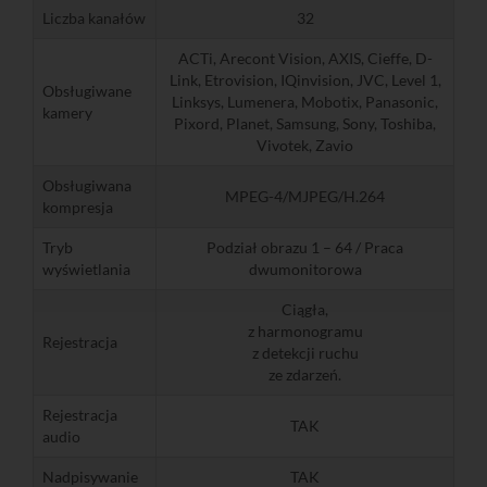
Liczba kanałów
32
ACTi, Arecont Vision, AXIS, Cieffe, D-
Link, Etrovision, IQinvision, JVC, Level 1,
Obsługiwane
Linksys, Lumenera, Mobotix, Panasonic,
kamery
Pixord, Planet, Samsung, Sony, Toshiba,
Vivotek, Zavio
Obsługiwana
MPEG-4/MJPEG/H.264
kompresja
Tryb
Podział obrazu 1 – 64 / Praca
wyświetlania
dwumonitorowa
Ciągła,
z harmonogramu
Rejestracja
z detekcji ruchu
ze zdarzeń.
Rejestracja
TAK
audio
Nadpisywanie
TAK