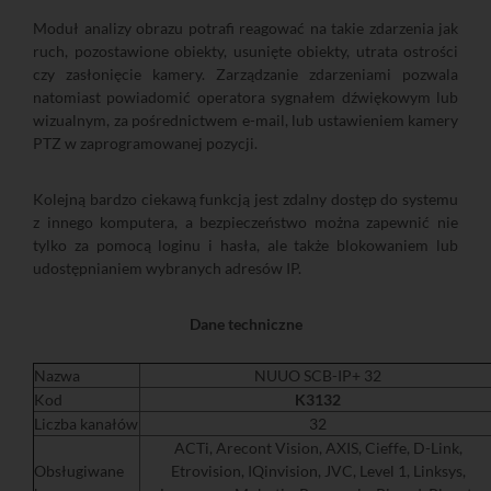
Moduł analizy obrazu potrafi reagować na takie zdarzenia jak
ruch, pozostawione obiekty, usunięte obiekty, utrata ostrości
czy zasłonięcie kamery. Zarządzanie zdarzeniami pozwala
natomiast powiadomić operatora sygnałem dźwiękowym lub
wizualnym, za pośrednictwem e-mail, lub ustawieniem kamery
PTZ w zaprogramowanej pozycji.
Kolejną bardzo ciekawą funkcją jest zdalny dostęp do systemu
z innego komputera, a bezpieczeństwo można zapewnić nie
tylko za pomocą loginu i hasła, ale także blokowaniem lub
udostępnianiem wybranych adresów IP.
Dane techniczne
Nazwa
NUUO SCB-IP+ 32
Kod
K3132
Liczba kanałów
32
ACTi, Arecont Vision, AXIS, Cieffe, D-Link,
Obsługiwane
Etrovision, IQinvision, JVC, Level 1, Linksys,