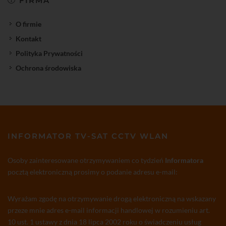
FIRMA
O firmie
Kontakt
Polityka Prywatności
Ochrona środowiska
INFORMATOR TV-SAT CCTV WLAN
Osoby zainteresowane otrzymywaniem co tydzień
Informatora
pocztą elektroniczną prosimy o podanie adresu e-mail:
Wyrażam zgodę na otrzymywanie drogą elektroniczną na wskazany
przeze mnie adres e-mail informacji handlowej w rozumieniu art.
10 ust. 1 ustawy z dnia 18 lipca 2002 roku o świadczeniu usług