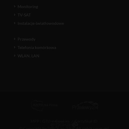
Monitoring
TV-SAT
Instalacje światłowodowe
Przewody
Telefonia komórkowa
WLAN, LAN
MPP i GTU
/
Cookies
/
Certyfikat ID
© Copyright by DIPOL sp. z o.o. All rights reserved.