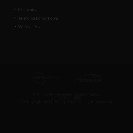
Przewody
Telefonia komórkowa
WLAN, LAN
MPP i GTU
/
Cookies
/
Certyfikat ID
© Copyright by DIPOL sp. z o.o. All rights reserved.