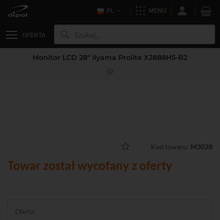
PL
MENU
OFERTA
Monitor LCD 28" IIyama Prolite X2888HS-B2
Kod towaru:
M3028
Towar został wycofany z oferty
Oferta: