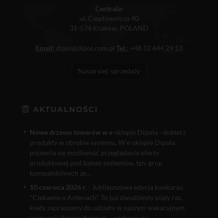
Centrala:
ul. Ciepłownicza 40
31-574 Kraków, POLAND
Email:
dipol@dipol.com.pl
Tel.:
+48 12 644 29 13
Nasza sieć sprzedaży
AKTUALNOŚCI
Nowe drzewo towarów w e
-sklepie Dipola - dobierz
produkty w obrębie systemu. W e-sklepie Dipola
pojawiła się możliwość przeglądania oferty
produktowej pod kątem systemów, tzn. grup
kompatybilnych ze...
10 czerwca 2026 r.
- Jubileuszowa edycja konkursu
"Ciekawie o Antenach". To już dwudziesty piąty raz,
kiedy zapraszamy do udziału w naszym wakacyjnym
wyzwaniu fotograficznym – czekamy na...