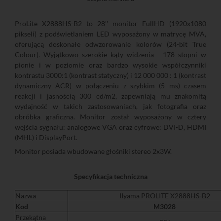
ProLite X2888HS-B2 to 28'' monitor FullHD (1920x1080
pikseli) z podświetlaniem LED wyposażony w matrycę MVA,
oferującą doskonałe odwzorowanie kolorów (24-bit True
Colour). Wyjątkowo szerokie kąty widzenia - 178 stopni w
pionie i w poziomie oraz bardzo wysokie współczynniki
kontrastu 3000:1 (kontrast statyczny) i 12 000 000 : 1 (kontrast
dynamiczny ACR) w połączeniu z szybkim (5 ms) czasem
reakcji i jasnością 300 cd/m2, zapewniają mu znakomitą
wydajność w takich zastosowaniach, jak fotografia oraz
obróbka graficzna. Monitor został wyposażony w cztery
wejścia sygnału: analogowe VGA oraz cyfrowe: DVI-D, HDMI
(MHL) i DisplayPort.
Monitor posiada wbudowane głośniki stereo 2x3W.
Specyfikacja techniczna
Nazwa
IIyama PROLITE X2888HS-B2
Kod
M3028
Przekątna