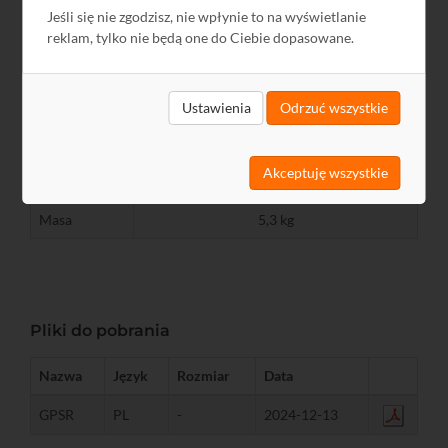
Jeśli się nie zgodzisz, nie wpłynie to na wyświetlanie
Wilgotność
10%...95%
reklam, tylko nie będą one do Ciebie dopasowane.
Kabel zasilania, kabel sygnałowy DVI-D,
Akcesoria w
kabel audio, stopka, instrukcja obsługi
zestawie
Ustawienia
Odrzuć wszystkie
Wymiary
Akceptuję wszystkie
663 x 463,5 x 240 mm (SxWxG)
monitora
Masa
5,3 kg
Pliki do pobrania
Nazwa
Język
Rozmiar
Data
GPSR
PL
-
2024-12-13