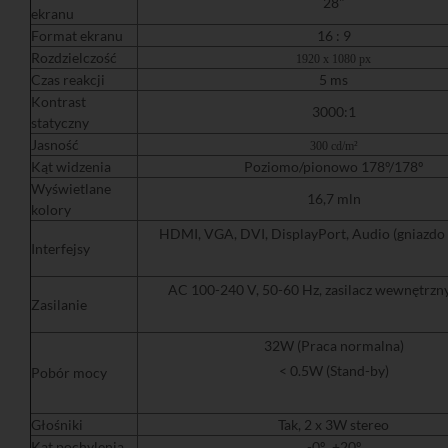
28"
ekranu
Format ekranu
16 : 9
Rozdzielczość
1920 x 1080 px
Czas reakcji
5 ms
Kontrast
3000:1
statyczny
Jasność
300 cd/m²
Kąt widzenia
Poziomo/pionowo 178º/178º
Wyświetlane
16,7 mln
kolory
HDMI, VGA, DVI, DisplayPort, Audio (gniazdo 
Interfejsy
AC 100-240 V, 50-60 Hz, zasilacz wewnętrz
Zasilanie
32W (Praca normalna)
< 0.5W (Stand-by)
Pobór mocy
Głośniki
Tak, 2 x 3W stereo
Kąt pochylenia
-0º...+20º