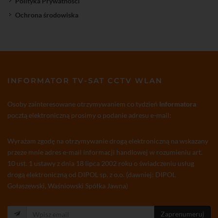
Polityka Prywatności
Ochrona środowiska
INFORMATOR TV-SAT CCTV WLAN
Osoby zainteresowane otrzymywaniem co tydzień
Informatora
pocztą elektroniczną prosimy o podanie adresu e-mail:
Wyrażam zgodę na otrzymywanie drogą elektroniczną na wskazany
przeze mnie adres e-mail informacji handlowej w rozumieniu art.
10 ust. 1 ustawy z dnia 18 lipca 2002 roku o świadczeniu usług
drogą elektroniczną od DIPOL sp. z o.o. (dawniej: DIPOL
Gołaszewski, Waśniowski Spółka Jawna)
Zaprenumeruj