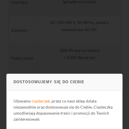
(gniazdo mini jack)
Interfejsy
AC 100-240 V, 50-60 Hz, zasilacz
wewnętrzny AC-DC
Zasilanie
32W (Praca normalna)
< 0.5W (Stand-by)
Pobór mocy
Głośniki
Tak, 2 x 3W stereo
DOSTOSOWUJEMY SIĘ DO CIEBIE
Kąt
-0º...+20º
pochylenia
Używamy
ciasteczek
, przez co nasz sklep działa
Standard
niezawodnie oraz dostosowuje się do Ciebie. Ciasteczka
100 mm
VESA
umożliwiają dopasowanie treści i promocji do Twoich
zainteresowań.
Temperatura
0ºC...+40ºC
pracy