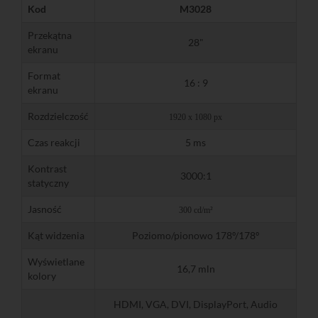
Kod
M3028
Przekątna
28"
ekranu
Format
16 : 9
ekranu
Rozdzielczość
1920 x 1080 px
Czas reakcji
5 ms
Kontrast
3000:1
statyczny
Jasność
300 cd/m²
Kąt widzenia
Poziomo/pionowo 178º/178º
Wyświetlane
16,7 mln
kolory
HDMI, VGA, DVI, DisplayPort, Audio