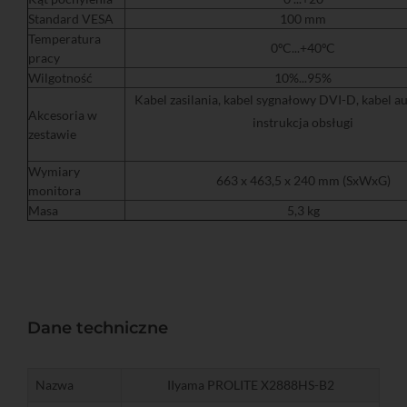
Standard VESA
100 mm
Temperatura
0ºC...+40ºC
pracy
Wilgotność
10%...95%
Kabel zasilania, kabel sygnałowy DVI-D, kabel au
Akcesoria w
instrukcja obsługi
zestawie
Wymiary
663 x 463,5 x 240 mm (SxWxG)
monitora
Masa
5,3 kg
Dane techniczne
Nazwa
IIyama PROLITE X2888HS-B2