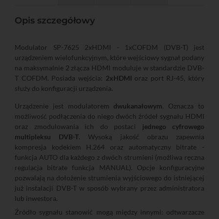
Opis szczegółowy
Modulator SP-7625 2xHDMI - 1xCOFDM (DVB-T) jest
urządzeniem wielofunkcyjnym, które wejściowy sygnał podany
na maksymalnie 2 złącza HDMI moduluje w standardzie DVB-
T COFDM. Posiada wejścia:
2xHDMI
oraz port RJ-45, który
służy do konfiguracji urządzenia.
Urządzenie jest modulatorem
dwukanałowym
. Oznacza to
możliwość podłączenia do niego dwóch źródeł sygnału HDMI
oraz zmodulowania ich do postaci
jednego cyfrowego
multipleksu DVB-T
. Wysoką jakość obrazu zapewnia
kompresja kodekiem H.264 oraz automatyczny bitrate -
funkcja AUTO dla każdego z dwóch strumieni (możliwa ręczna
regulacja bitrate funkcja MANUAL). Opcje konfiguracyjne
pozwalają na dołożenie strumienia wyjściowego do istniejącej
już instalacji DVB-T w sposób wybrany przez administratora
lub inwestora.
Źródło sygnału stanowić mogą między innymi: odtwarzacze