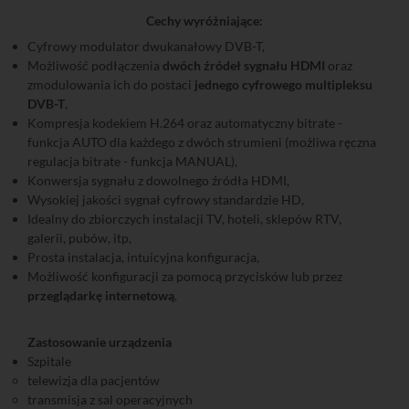
Cechy wyróżniające:
Cyfrowy modulator dwukanałowy DVB-T,
Możliwość podłączenia
dwóch źródeł sygnału HDMI
oraz
zmodulowania ich do postaci
jednego cyfrowego multipleksu
DVB-T
,
Kompresja kodekiem H.264 oraz automatyczny bitrate -
funkcja AUTO dla każdego z dwóch strumieni (możliwa ręczna
regulacja bitrate - funkcja MANUAL),
Konwersja sygnału z dowolnego źródła HDMI,
Wysokiej jakości sygnał cyfrowy standardzie HD,
Idealny do zbiorczych instalacji TV, hoteli, sklepów RTV,
galerii, pubów, itp,
Prosta instalacja, intuicyjna konfiguracja,
Możliwość konfiguracji za pomocą przycisków lub przez
przeglądarkę internetową
.
Zastosowanie urządzenia
Szpitale
telewizja dla pacjentów
transmisja z sal operacyjnych