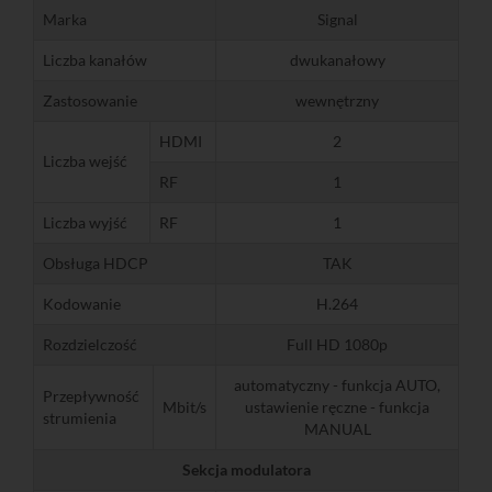
Marka
Signal
Liczba kanałów
dwukanałowy
Zastosowanie
wewnętrzny
HDMI
2
Liczba wejść
RF
1
Liczba wyjść
RF
1
Obsługa HDCP
TAK
Kodowanie
H.264
Rozdzielczość
Full HD 1080p
automatyczny - funkcja AUTO,
Przepływność
Mbit/s
ustawienie ręczne - funkcja
strumienia
MANUAL
Sekcja modulatora