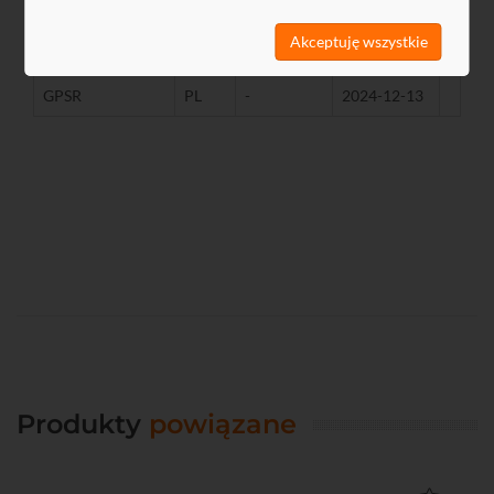
Nazwa
Język
Rozmiar
Data
Akceptuję wszystkie
Manual SP-7625
EN
838,07 KB
2019-09-27
GPSR
PL
-
2024-12-13
Produkty
powiązane