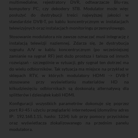
multimedialne, rejestratory DVR, odtwarzacze Blu-ray,
komputery PC, czy dekodery STB. Modulator może więc
posłużyć do dystrybucji treści najwyższej jakości w
standardzie DVB-T, po kablu koncentrycznym w instalacjach
telewizyjnych oraz instalacjach monitoringu przemysłowego.
Stosowanie modulatora nie zawsze oznaczać musi integrację z
instalacją telewizji naziemnej. Zdarza się, że dystrybucja
sygnału A/V w kablu koncentrycznym (po wcześniejszej
zamianie na sygnał RF) jest dużo prostsza i tańsza od innych
rozwiązań - szczególnie w sytuacji, gdy sygnał ten dotrzeć ma
do wielu odbiorników. Tak sytuacja ma miejsce na przykład w
sklepach RTV, w których modulatory HDMI -> DVB-T
stosowane przy wyświetlaniu materiałów HD na
kilkudziesięciu odbiornikach są doskonałą alternatywą dla
splitterów i dziesiątek kabli HDMI.
Konfiguracji wszystkich parametrów dokonuje się poprzez
port RJ-45 i użyciu przeglądarki internetowej (domyślny adres
IP: 192.168.1.15, hasło: 1234) lub przy pomocy przycisków
oraz wyświetlacza zlokalizowanego na przednim panelu
modulatora.