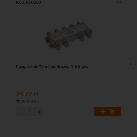
Kod: R60108
Ko
Rozgałęźnik TV ośmiodrożny R-8 Signal
Prz
24,72 zł
18
20,10 zł netto
15,