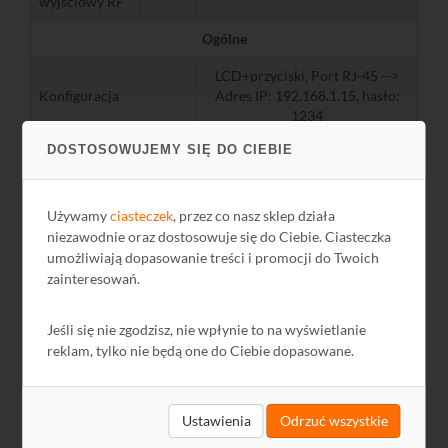
wyjściowy RF
Ogólne
LCD+przyciski, Port RJ-45 -->
Konfiguracja
Adres IP: 192.168.1.15, hasło:
1234
DOSTOSOWUJEMY SIĘ DO CIEBIE
Pobór mocy
W
20
Wymiary
mm
230x137x25
Używamy
ciasteczek
, przez co nasz sklep działa
Temperatura
niezawodnie oraz dostosowuje się do Ciebie. Ciasteczka
ºC
0...+45
pracy
umożliwiają dopasowanie treści i promocji do Twoich
zainteresowań.
Masa
kg
0,5
Jeśli się nie zgodzisz, nie wpłynie to na wyświetlanie
reklam, tylko nie będą one do Ciebie dopasowane.
Pliki do pobrania
Ustawienia
Odrzuć wszystkie