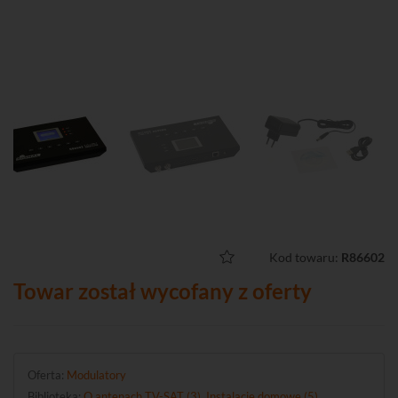
Kod towaru:
R86602
Towar został wycofany z oferty
Oferta:
Modulatory
Biblioteka:
O antenach TV-SAT (3)
,
Instalacje domowe (5)
,