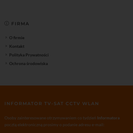
FIRMA
O firmie
Kontakt
Polityka Prywatności
Ochrona środowiska
INFORMATOR TV-SAT CCTV WLAN
Osoby zainteresowane otrzymywaniem co tydzień
Informatora
pocztą elektroniczną prosimy o podanie adresu e-mail: