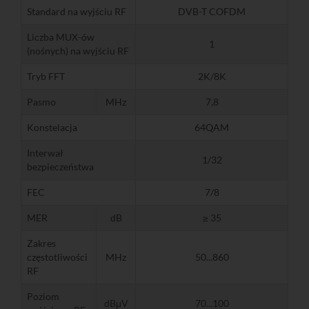
Standard na wyjściu RF
DVB-T COFDM
Liczba MUX-ów
1
(nośnych) na wyjściu RF
Tryb FFT
2K/8K
Pasmo
MHz
7,8
Konstelacja
64QAM
Interwał
1/32
bezpieczeństwa
FEC
7/8
MER
dB
≥ 35
Zakres
częstotliwości
MHz
50...860
RF
Poziom
dBμV
70...100