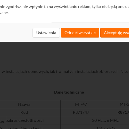
wie zerowy błąd częstotliwości. Modulatory te można łączyć kaskadowo
 zabezpieczenia modulatora przed przypadkową zmianą parametrów.
ę nie zgodzisz, nie wpłynie to na wyświetlanie reklam, tylko nie będą one d
wane.
Odpowiednikiem MT-57 w wersji monofonicznej jest MT-47
R871747
.
Ustawienia
Odrzuć wszystkie
Akceptuję wsz
instalacjach domowych, jak i w małych instalacjach zbiorczych. Niezwy
Dane techniczne
Nazwa
MT-47
MT-
Kod
R871747
R871
zakres
częstotliwości
20 Hz ... 6 MHz
ie
eo
poziom
/
impedancja
1 V / 75 Ω