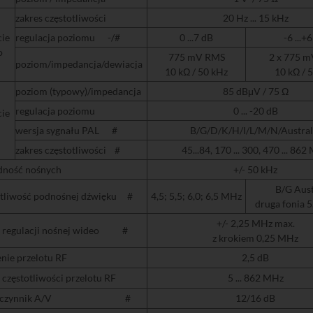
zakres
częstotliwości
20 Hz ... 15 kHz
ie
regulacja
poziomu -/#
0 ...7 dB
-6 ...+
io
775
mV
RMS
2 x 775
m
poziom
/
impedancja
/
dewiacja
10 kΩ / 50 kHz
10 kΩ / 
poziom
(
typowy
)
/
impedancja
85 dBμV / 75 Ω
regulacja
poziomu
0 ... -20 dB
ie
F
wersja
sygnału PAL #
B/G/D/K/H/I/L/M/N/Austral
zakres
częstotliwości #
45...84, 170 ... 300, 470 ... 86
dność nośnych
+/- 50 kHz
B/G Aust
otliwość podnośnej dźwięku #
4,5; 5,5; 6,0; 6,5 MHz
druga fonia 
+/- 2,25 MHz max.
s regulacji nośnej wideo #
z krokiem 0,25 MHz
nie przelotu RF
2,5 dB
 częstotliwości przelotu RF
5 ... 862 MHz
ółczynnik A/V #
12/16 dB