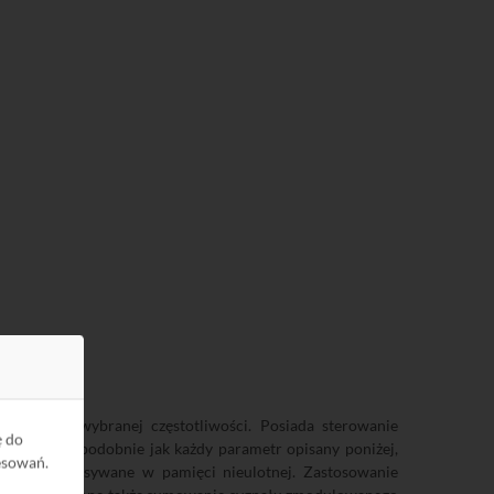
łu AV na wybranej częstotliwości. Posiada sterowanie
ę do
o numer (podobnie jak każdy parametr opisany poniżej,
esowań.
rów są zapisywane w pamięci nieulotnej. Zastosowanie