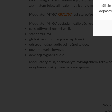
kwarcowego układu stabilizacji (PLL) zapewnia pra
z sygnałem telewizji naziemnej. Istnieje możliwość
Jeśli si
dopaso
Modulator MT-57
R871757
jest stereofoniczny A2
. 
Modulator MT-57 posiada możliwość regulacji:
częstotliwości nośnej wizji,
standardu PAL,
głębokości modulacji nośnej dźwięku ,
odstępu nośnej audio od nośnej wideo,
poziomu wejściowego,
dewiacji sygnału audio.
Modulatory te są doskonałym rozwiązaniem zarówno w 
urządzenia praktycznie bezawaryjnymi.
Wejśc
wid