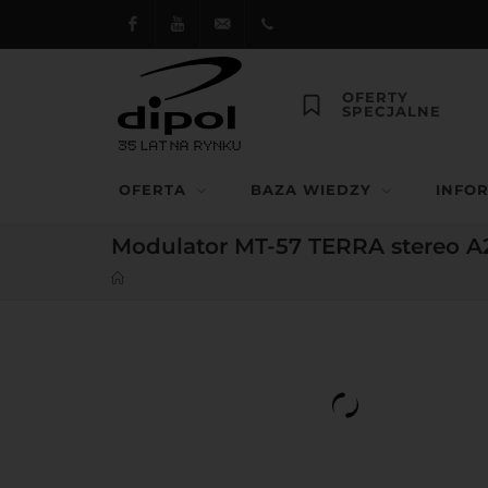
Facebook
Youtube
dipol@dipol.com.pl
+48
OFERTY
SPECJALNE
12
644
OFERTA
BAZA WIEDZY
INFO
29 13
Modulator MT-57 TERRA stereo A