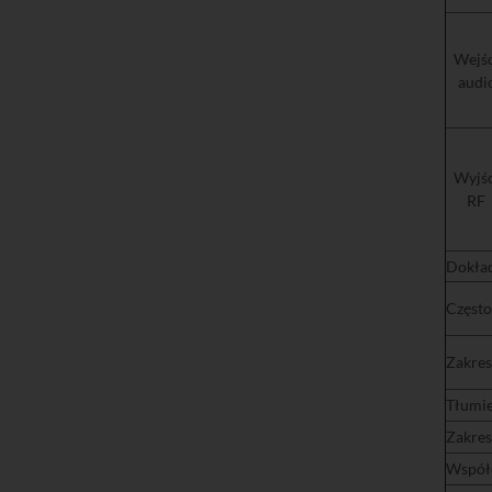
Wejśc
aud
Wyjśc
R
Dokła
Częst
Zakre
Tłumie
Zakres
Wsp