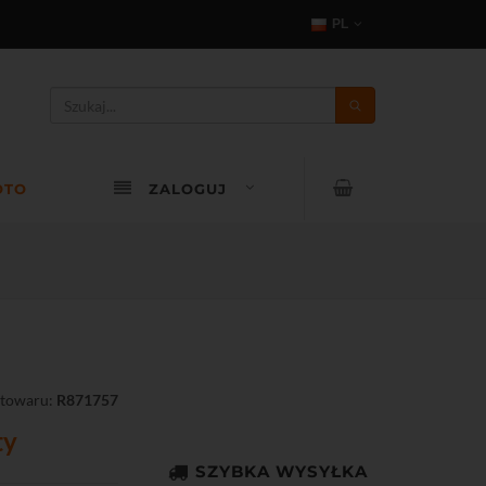
PL
OTO
ZALOGUJ
 towaru:
R871757
ty
SZYBKA WYSYŁKA