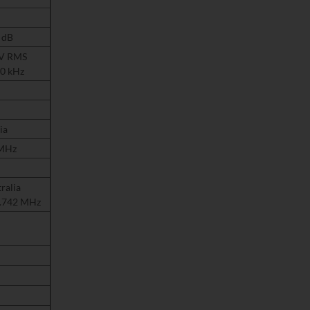
6 dB
V
RMS
50 kHz
ia
2 MHz
ralia
5.742 MHz