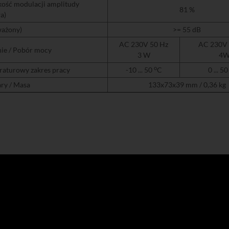
ość modulacji amplitudy
81 %
a)
ważony)
>= 55 dB
AC 230V 50 Hz
AC 230V 
nie / Pobór mocy
3 W
4
o
aturowy zakres pracy
-10 ... 50
C
0 ... 5
ry / Masa
133x73x39 mm / 0,36 kg