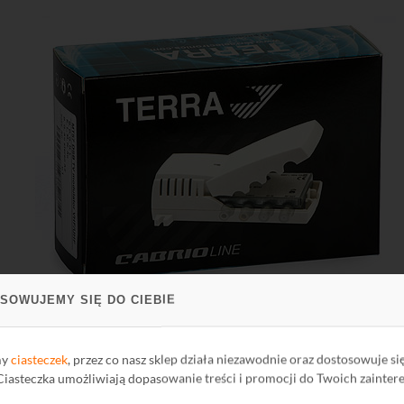
SOWUJEMY SIĘ DO CIEBIE
Widok opakowania
sokiej klasy urządzeniem stereofonicznym służącym modulacji sygna
my
ciasteczek
, przez co nasz sklep działa niezawodnie oraz dostosowuje si
 dokonywany po otwarciu obudowy za pomocą dwóch przycisków, a jeg
 Ciasteczka umożliwiają dopasowanie treści i promocji do Twoich zainter
 na wyświetlaczu LED. Numer kanału oraz wartości innych paramet