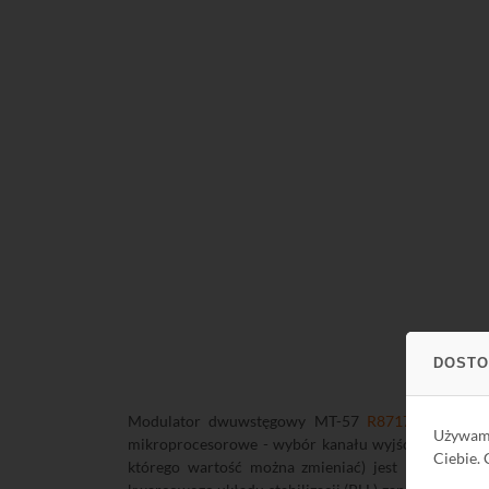
DOSTO
Modulator dwuwstęgowy MT-57
R871757
jest wy
Używa
mikroprocesorowe - wybór kanału wyjściowego jest
Ciebie.
którego wartość można zmieniać) jest pokazywany