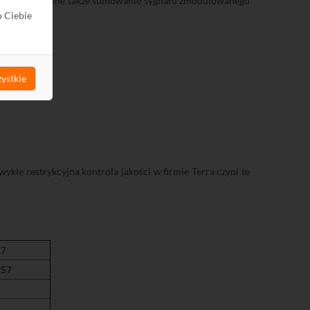
. Umożliwiają one także sumowanie sygnału zmodulowanego
o Ciebie
ystkie
kle restrykcyjna kontrola jakości w firmie Terra czyni te
57
757