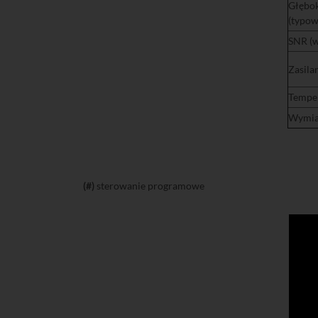
Głębok
(typow
SNR (
Zasila
Temper
Wymia
(#)
sterowanie programowe