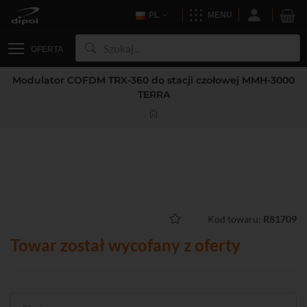
PL
MENU
OFERTA
Modulator COFDM TRX-360 do stacji czołowej MMH-3000
TERRA
Kod towaru:
R81709
Towar został wycofany z oferty