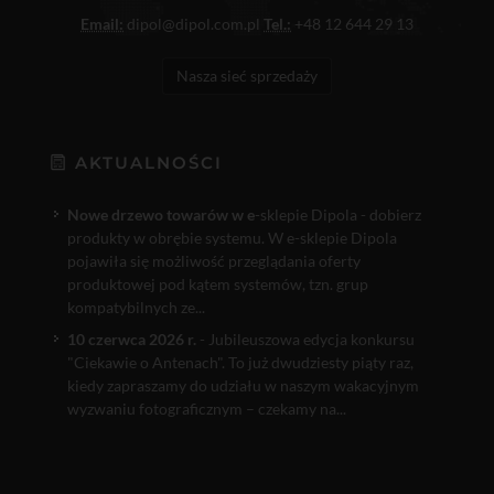
Email:
dipol@dipol.com.pl
Tel.:
+48 12 644 29 13
Nasza sieć sprzedaży
AKTUALNOŚCI
Nowe drzewo towarów w e
-sklepie Dipola - dobierz
produkty w obrębie systemu. W e-sklepie Dipola
pojawiła się możliwość przeglądania oferty
produktowej pod kątem systemów, tzn. grup
kompatybilnych ze...
10 czerwca 2026 r.
- Jubileuszowa edycja konkursu
"Ciekawie o Antenach". To już dwudziesty piąty raz,
kiedy zapraszamy do udziału w naszym wakacyjnym
wyzwaniu fotograficznym – czekamy na...