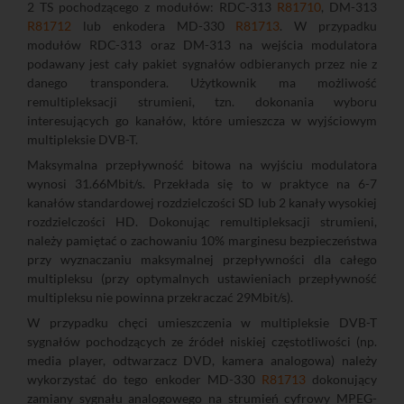
2 TS pochodzącego z modułów: RDC-313
R81710
, DM-313
R81712
lub enkodera MD-330
R81713
. W przypadku
modułów RDC-313 oraz DM-313 na wejścia modulatora
podawany jest cały pakiet sygnałów odbieranych przez nie z
danego transpondera. Użytkownik ma możliwość
remultipleksacji strumieni, tzn. dokonania wyboru
interesujących go kanałów, które umieszcza w wyjściowym
multipleksie DVB-T.
Maksymalna przepływność bitowa na wyjściu modulatora
wynosi 31.66Mbit/s. Przekłada się to w praktyce na 6-7
kanałów standardowej rozdzielczości SD lub 2 kanały wysokiej
rozdzielczości HD. Dokonując remultipleksacji strumieni,
należy pamiętać o zachowaniu 10% marginesu bezpieczeństwa
przy wyznaczaniu maksymalnej przepływności dla całego
multipleksu (przy optymalnych ustawieniach przepływność
multipleksu nie powinna przekraczać 29Mbit/s).
W przypadku chęci umieszczenia w multipleksie DVB-T
sygnałów pochodzących ze źródeł niskiej częstotliwości (np.
media player, odtwarzacz DVD, kamera analogowa) należy
wykorzystać do tego enkoder MD-330
R81713
dokonujący
zamiany sygnału analogowego na strumień cyfrowy MPEG-