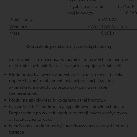
regulacja poziomu
0...-15dB,
wyjściowego
0.5dB
Pobór mocy
5.5V/1.2A
Wymiary
47,5x117x220,5 mm
Masa
0,66 kg
Ostrzeżenie przed elektrycznością statyczną
Ze względu na obecność w urządzeniu czułych elementów
elektronicznych należy przestrzegać następujących zaleceń:
Moduł może być wyjęty z antystatycznej plastikowej torebki
dopiero bezpośrednio przed instalacją w stacji (wyjątek –
aklimatyzacja modułu po przechowywaniu w niskiej
temperaturze).
Moduł należy chwytać tylko za jego panel frontowy.
Nie wolno kłaść modułu na przypadkowych powierzchniach.
Bezpośrednio po wyjęciu modułu ze stacji należy włożyć go do
antystatycznej torebki.
Nieużywany moduł musi być przechowywany w antystatycznej
torebce.