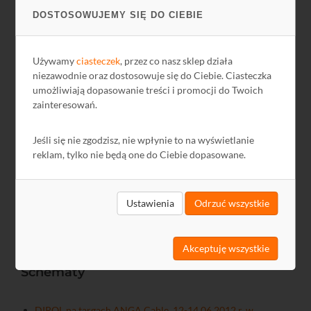
guard interval
1/16, 1/32
DOSTOSOWUJEMY SIĘ DO CIEBIE
1/2, 2/3, 3/4,
code rate
5/6, 7/8
Używamy
ciasteczek
, przez co nasz sklep działa
niezawodnie oraz dostosowuje się do Ciebie. Ciasteczka
tryb transmisji
2K
umożliwiają dopasowanie treści i promocji do Twoich
regulacja poziomu
0...-15dB,
zainteresowań.
wyjściowego
krok 0.5dB
Jeśli się nie zgodzisz, nie wpłynie to na wyświetlanie
Pobór mocy
5.5V/1.2A
reklam, tylko nie będą one do Ciebie dopasowane.
Wymiary
47,5x117x220,5 mm
Masa
0,66 kg
Ustawienia
Odrzuć wszystkie
Akceptuję wszystkie
Schematy
DIPOL na targach ANGA Cable, 12-14.06.2012 r. w