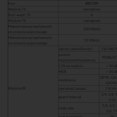
Kod
R81709
Wejście TS
szeregowe
Ilość wejść TS
6
Wyjście TS
szeregowe
Maksymalna przepływność
100 Mbit/s
strumienia wejściowego
Maksymalna przepływność
31 Mbit/s
strumienia wyjściowego
zakres częstotliwości
110-860
poziom
90dBµV/
wyjściowy/impedancja
C/N na wyjściu
> 50 d
MER
> 35 d
QPSK, QA
modulacja
QAM6
Wyjście RF
szerokość kanału
7/8 M
1/4, 1/8, 
guard interval
1/32
1/2, 2/3, 
code rate
5/6, 7/
tryb transmisji
2K