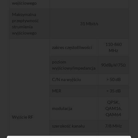
wejściowego
Maksymalna
przepływność
31 Mbit/s
strumienia
wyjściowego
110-860
zakres częstotliwości
MHz
poziom
90dBµV/75
Ω
wyjściowy/impedancja
C/N na wyjściu
> 50 dB
MER
> 35 dB
QPSK,
modulacja
QAM16,
QAM64
Wyjście RF
szerokość kanału
7/8 MHz
1/4, 1/8,