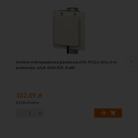
Antena mikropaskowa panelowa ATK-P1/2,4 GHz, 5 m
Rou
przewodu, wtyk SMA R/P, 8 dBi
3x
102,09 zł
13
83,00 zł netto
110