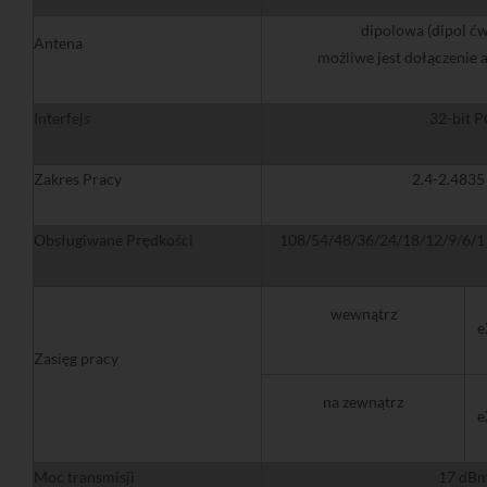
dipolowa (dipol ćw
Antena
możliwe jest dołączenie 
Interfejs
32-bit P
Zakres Pracy
2.4-2.4835
Obsługiwane Prędkości
108/54/48/36/24/18/12/9/6/11
wewnątrz
e
Zasięg pracy
na zewnątrz
e
Moc transmisji
17 dB