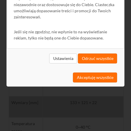
niezawodnie oraz dostosowuje się do Ciebie. Ciasteczka
umożliwiają dopasowanie treści i promocji do Twoich
Moc transmisji
17 dBm
zainteresowań.
Jeśli się nie zgodzisz, nie wpłynie to na wyświetlanie
Bezpieczeństwo
WPA/WPA2; WEP 64/128/152 Bit;
reklam, tylko nie będą one do Ciebie dopasowane.
połączenia
TKIP/AES
Ustawienia
Odrzuć wszystkie
dioda LED
Status połączenia
Akceptuję wszystkie
Certyfikaty
FCC, CE
Wymiary [mm]
133 × 121 × 22
Temperatura
0~40 °C
pracy