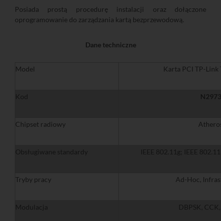
Posiada prostą procedurę instalacji oraz dołączone
oprogramowanie do zarządzania kartą bezprzewodową.
Dane techniczne
Model
Karta PCI TP-Lin
Kod
N297
Chipset radiowy
Athero
Obsługiwane standardy
IEEE 802.11g; IEEE 802.
Tryby pracy
Ad-Hoc, Infras
Modulacja
DBPSK, CCK