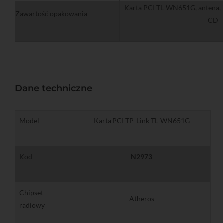
Karta PCI TL-WN651G, antena, in
Zawartość opakowania
CD
Dane techniczne
Model
Karta PCI TP-Link TL-WN651G
Kod
N2973
Chipset
Atheros
radiowy