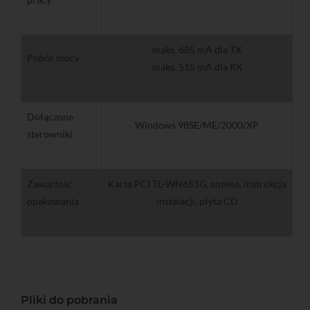
maks. 685 mA dla TX
Pobór mocy
maks. 515 mA dla RX
Dołączone
Windows 98SE/ME/2000/XP
sterowniki
Zawartość
Karta PCI TL-WN651G, antena, instrukcja
opakowania
instalacji, płyta CD
Pliki do pobrania