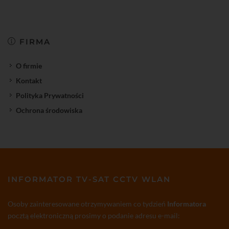
FIRMA
O firmie
Kontakt
Polityka Prywatności
Ochrona środowiska
INFORMATOR TV-SAT CCTV WLAN
Osoby zainteresowane otrzymywaniem co tydzień
Informatora
pocztą elektroniczną prosimy o podanie adresu e-mail: