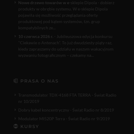
Nowe drzewo towarów w e
-sklepie Dipola - dobierz
produkty w obrębie systemu. W e-sklepie Dipola
pojawiła się możliwość przeglądania oferty
produktowej pod kątem systemów, tzn. grup
kompatybilnych ze...
10 czerwca 2026 r.
- Jubileuszowa edycja konkursu
"Ciekawie o Antenach". To już dwudziesty piąty raz,
kiedy zapraszamy do udziału w naszym wakacyjnym
wyzwaniu fotograficznym – czekamy na...
PRASA O NAS
Transmodulator TDX-4168 FTA TERRA - Świat Radio
nr 10/2019
Dobry kabel koncentryczny - Świat Radio nr 8/2019
Modulator MI520P Terra - Świat Radio nr 9/2019
KURSY