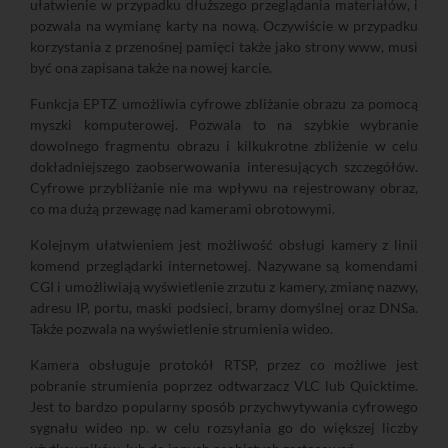
ułatwienie w przypadku dłuższego przeglądania materiałów, i
pozwala na wymianę karty na nową. Oczywiście w przypadku
korzystania z przenośnej pamięci także jako strony www, musi
być ona zapisana także na nowej karcie.
Funkcja EPTZ umożliwia cyfrowe zbliżanie obrazu za pomocą
myszki komputerowej. Pozwala to na szybkie wybranie
dowolnego fragmentu obrazu i kilkukrotne zbliżenie w celu
dokładniejszego zaobserwowania interesujących szczegółów.
Cyfrowe przybliżanie nie ma wpływu na rejestrowany obraz,
co ma dużą przewagę nad kamerami obrotowymi.
Kolejnym ułatwieniem jest możliwość obsługi kamery z linii
komend przeglądarki internetowej. Nazywane są komendami
CGI i umożliwiają wyświetlenie zrzutu z kamery, zmianę nazwy,
adresu IP, portu, maski podsieci, bramy domyślnej oraz DNSa.
Także pozwala na wyświetlenie strumienia wideo.
Kamera obsługuje protokół RTSP, przez co możliwe jest
pobranie strumienia poprzez odtwarzacz VLC lub Quicktime.
Jest to bardzo popularny sposób przychwytywania cyfrowego
sygnału wideo np. w celu rozsyłania go do większej liczby