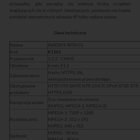
przypadku, gdy zarządza się większą liczbą urządzeń
znajdujących się w różnych lokalizacjach, ponieważ nie trzeba
pamiętać zewnętrznych adresów IP tylko nadane nazwy.
Dane techniczne
Nazwa
AVIOSYS 9070 CS
Kod
K1161
Przetwornik
1/2,5'' CMOS
Obiektyw
6 mm, F1,2
Hasło, HTTPS, SSL,
Zabezpieczenia
wielopoziomowe prawa dostępu
Obsługiwane
HTTP, FTP, SMTP, NTP, DHCP, UPnP, RTSP, RTP, 
protokoły
HTTPS, DNS
Trzy niezależne strumienie
Kompresja wideo
(MJPEG, MPEG4-1, MPEG4-2)
MPEG4-1: 720P x 1280
Rozdzielczości
MPEG4-2: 352 x 192
MJPEG: 640 x 352
MJPEG - 30 kl/s
Szybkość
MPEG4 - 30 kl/s