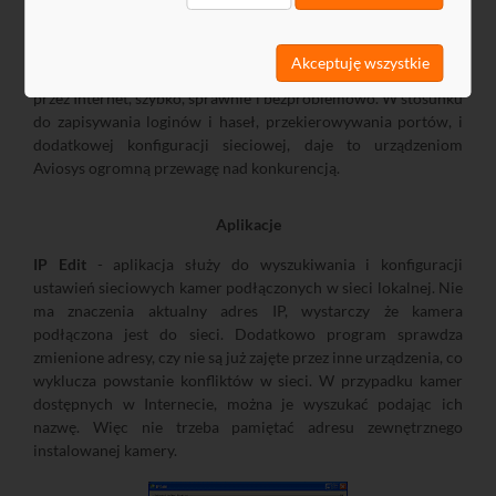
Technologia CNT (Cross Network Technology) umożliwia
Akceptuję wszystkie
bezpieczne połączenie między sieciami komputerowymi w tym
przez Internet, szybko, sprawnie i bezproblemowo. W stosunku
do zapisywania loginów i haseł, przekierowywania portów, i
dodatkowej konfiguracji sieciowej, daje to urządzeniom
Aviosys ogromną przewagę nad konkurencją.
Aplikacje
IP Edit
- aplikacja służy do wyszukiwania i konfiguracji
ustawień sieciowych kamer podłączonych w sieci lokalnej. Nie
ma znaczenia aktualny adres IP, wystarczy że kamera
podłączona jest do sieci. Dodatkowo program sprawdza
zmienione adresy, czy nie są już zajęte przez inne urządzenia, co
wyklucza powstanie konfliktów w sieci. W przypadku kamer
dostępnych w Internecie, można je wyszukać podając ich
nazwę. Więc nie trzeba pamiętać adresu zewnętrznego
instalowanej kamery.