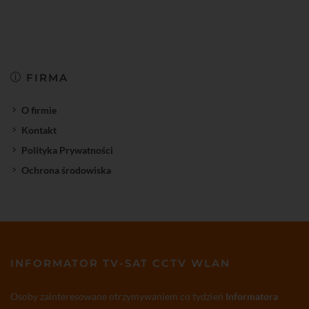
FIRMA
O firmie
Kontakt
Polityka Prywatności
Ochrona środowiska
INFORMATOR TV-SAT CCTV WLAN
Osoby zainteresowane otrzymywaniem co tydzień
Informatora