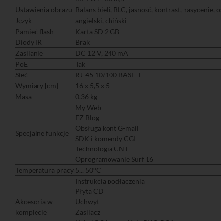
Ustawienia obrazu
Balans bieli, BLC, jasność, kontrast, nasycenie, 
Język
angielski, chiński
Pamieć flash
Karta SD 2 GB
Diody IR
Brak
Zasilanie
DC 12 V, 240 mA
PoE
Tak
Sieć
RJ-45 10/100 BASE-T
Wymiary [cm]
16 x 5,5 x 5
Masa
0.36 kg
My Web
EZ Blog
Obsługa kont G-mail
Specjalne funkcje
SDK i komendy CGI
Technologia CNT
Oprogramowanie Surf 16
Temperatura pracy
5... 50°C
Instrukcja podłączenia
Płyta CD
Akcesoria w
Uchwyt
komplecie
Zasilacz