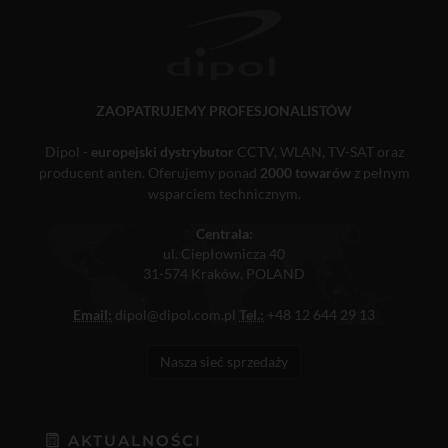
ZAOPATRUJEMY PROFESJONALISTÓW
Dipol -
europejski dystrybutor
CCTV, WLAN, TV-SAT oraz
producent anten. Oferujemy ponad
2000 towarów
z pełnym
wsparciem technicznym.
Centrala:
ul. Ciepłownicza 40
31-574 Kraków, POLAND
Email:
dipol@dipol.com.pl
Tel.:
+48 12 644 29 13
Nasza sieć sprzedaży
AKTUALNOŚCI