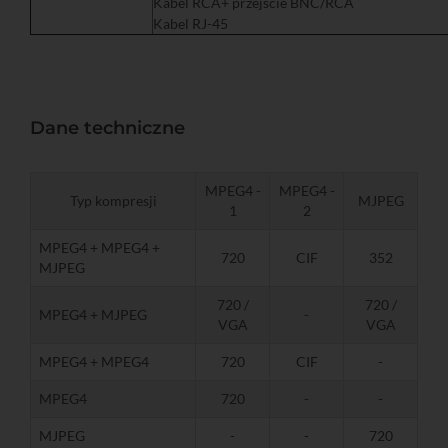
Kabel RCA+ przejście BNC/RCA
Kabel RJ-45
Dane techniczne
MPEG4 -
MPEG4 -
Typ kompresji
MJPEG
1
2
MPEG4 + MPEG4 +
720
CIF
352
MJPEG
720 /
720 /
MPEG4 + MJPEG
-
VGA
VGA
MPEG4 + MPEG4
720
CIF
-
MPEG4
720
-
-
MJPEG
-
-
720