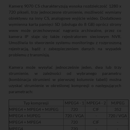
Kamerę 9070 CS charakteryzują wysoka rozdzielczość 1280 x
720 pikseli, trzy jednoczesne strumienie, możliwość wymiany
obiektywu na inny CS, analogowe wyjście wideo. Dodatkowo
wymienna karta pamięci SD (obsługa do 8 GB) oprócz strony
www może przechowywać nagrania archiwalne, przez co
kamera IP staje się także rejestratorem sieciowym NVR.
Umożliwia to stworzenie systemu monitoringu z rozproszoną
rejestracją, bądź z zabezpieczeniem danych na wypadek
problemu z transmisją.
Kamera może wysyłać jednocześnie jeden, dwa lub trzy
strumienie. w zależności od wybranego parametru
(kombinacja strumieni w pierwszej kolumnie tabeli) można
uzyskać strumienie w określonej kompresji o następujących
parametrach:
Typ kompresji
MPEG4 - 1
MPEG4 - 2
MJPEG
MPEG4 + MPEG4 + MJPEG
720
CIF
352
MPEG4 + MJPEG
720 / VGA
-
720 / VGA
MPEG4 + MPEG4
720
CIF
-
MPEG4
720
-
-