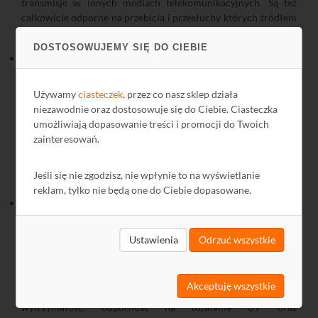
transmisje w innych mediach telekomunikacyjnych. Są też
całkowicie odporne na przebicia i przesłuchy których źródłem
może być instalacja miedziana.
DOSTOSOWUJEMY SIĘ DO CIEBIE
Odporność na przepięcia
Instalacje światłowodowe są w 100% odporne na przepięcia i
wyładowania atmosferyczne. W przeciwieństwie do medium
Używamy
ciasteczek
, przez co nasz sklep działa
miedzianego w sensie elektrycznym światłowody są
niezawodnie oraz dostosowuje się do Ciebie. Ciasteczka
izolatorami i są obojętne na skutki emisji fal radiowych o
umożliwiają dopasowanie treści i promocji do Twoich
bardzo dużych energiach. Nie jest więc konieczne stosowanie
zainteresowań.
żadnych dodatkowych zabezpieczeń instalacji przed skutkami
burz. Jest to szczególnie ważne dla instalacji poza budynkiem
Jeśli się nie zgodzisz, nie wpłynie to na wyświetlanie
(przewieszek sieci LAN, domofonów IP).
reklam, tylko nie będą one do Ciebie dopasowane.
Niewielkie wymiary i odporność na zniszczenia
światłowodów
Zdecydowaną zaletą światłowodów POF jest ich niewielki
Ustawienia
Odrzuć wszystkie
wymiar. Wymiar poprzeczny to zaledwie 2,2 mm, co pozwala
na łatwe ukrycie go za listwą przypodłogową, czy
bezproblemowe przeciągnięcie przez peszel. Rdzeń
Akceptuję wszystkie
światłowodu wykonany jest z PMMA, który zapewnia dużą
wytrzymałość, odporność na działanie UV oraz