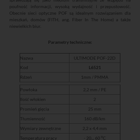
poufność informacji, wysoką wydajność i przepustowość.
Obecnie sieci optyczne POF są idealnym rozwiązaniem dla
mieszkań, domów (FITH, ang. Fiber In The Home) a także
niewielkich biur.
Parametry techniczne:
Nazwa
ULTIMODE POF-22D
Kod
L6521
Rdzeń
1mm / PMMA
Powłoka
2,2 mm / PE
Ilość włokien
2
Promień gięcia
25 mm
Tłumienność
160 dB/km
Wymiary zewnętrzne
2,2 x 4,4 mm
o
Temperatura pracy
- 20... 60
C