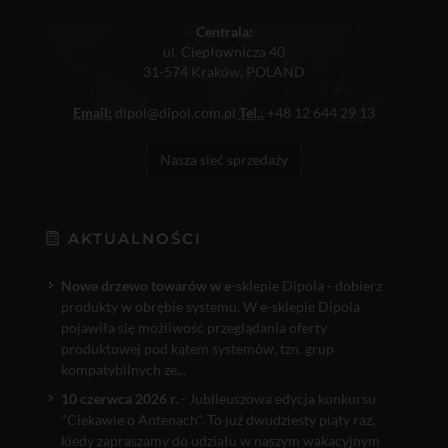
Centrala:
ul. Ciepłownicza 40
31-574 Kraków, POLAND
Email:
dipol@dipol.com.pl
Tel.:
+48 12 644 29 13
Nasza sieć sprzedaży
AKTUALNOŚCI
Nowe drzewo towarów w e
-sklepie Dipola - dobierz
produkty w obrębie systemu. W e-sklepie Dipola
pojawiła się możliwość przeglądania oferty
produktowej pod kątem systemów, tzn. grup
kompatybilnych ze...
10 czerwca 2026 r.
- Jubileuszowa edycja konkursu
"Ciekawie o Antenach". To już dwudziesty piąty raz,
kiedy zapraszamy do udziału w naszym wakacyjnym