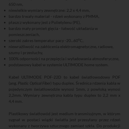
650 nm,
niewielkie wymiary zewnętrzne: 2,2 x 4,4 mm,
bardzo trwały materiał - rdzeń wykonany z PMMA,
płaszcz wykonany jest z Polietylenu (PE),
bardzo mały promień gięcia - łatwość układania w
pomieszczeniach,
o
szeroki zakres temperatur pacy -20...60
C,
niewrażliwość na zakłócenia elektromagnetyczne, radiowe,
szumy i przesłuchy,
100% odporności na przepięcia i wyładowania atmosferyczne,
podstawowy kabel w systemie ULTIMODE home system.
Kabel ULTIMODE POF-22D to kabel światłowodowy POF
(ang.
Plastic Optical Fiber
) typu duplex. Średnica rdzenia kabla w
pojedynczym światłowodzie wynosi 1mm, z powłoką wynosi
2,2mm. Wymiary zewnętrzna kabla typu duplex to 2,2 mm x
4,4 mm.
Plastikowy światłowód jest medium transmisyjnym, w którym
sygnał w postaci wiązki światła jest przesyłany przez rdzeń
wykonany z tworzywa sztucznego zamiast szkła. Do produkcji