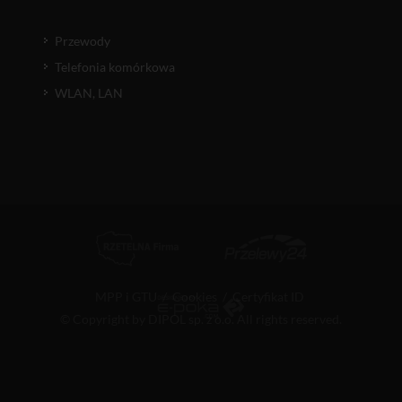
Przewody
Telefonia komórkowa
WLAN, LAN
MPP i GTU
/
Cookies
/
Certyfikat ID
© Copyright by DIPOL sp. z o.o. All rights reserved.