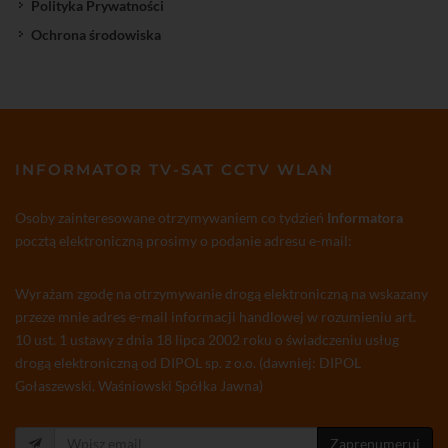
Polityka Prywatności
Ochrona środowiska
INFORMATOR TV-SAT CCTV WLAN
Osoby zainteresowane otrzymywaniem co tydzień
Informatora
pocztą elektroniczną prosimy o podanie adresu e-mail:
Wyrażam zgodę na otrzymywanie drogą elektroniczną na wskazany
przeze mnie adres e-mail informacji handlowej w rozumieniu art.
10 ust. 1 ustawy z dnia 18 lipca 2002 roku o świadczeniu usług
drogą elektroniczną od DIPOL sp. z o.o. (dawniej: DIPOL
Gołaszewski, Waśniowski Spółka Jawna)
Zaprenumeruj