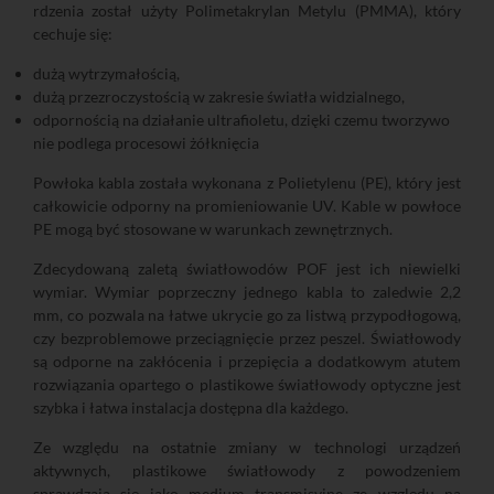
rdzenia został użyty Polimetakrylan Metylu (PMMA), który
cechuje się:
dużą wytrzymałością,
dużą przezroczystością w zakresie światła widzialnego,
odpornością na działanie ultrafioletu, dzięki czemu tworzywo
nie podlega procesowi żółknięcia
Powłoka kabla została wykonana z Polietylenu (PE), który jest
całkowicie odporny na promieniowanie UV. Kable w powłoce
PE mogą być stosowane w warunkach zewnętrznych.
Zdecydowaną zaletą światłowodów POF jest ich niewielki
wymiar. Wymiar poprzeczny jednego kabla to zaledwie 2,2
mm, co pozwala na łatwe ukrycie go za listwą przypodłogową,
czy bezproblemowe przeciągnięcie przez peszel. Światłowody
są odporne na zakłócenia i przepięcia a dodatkowym atutem
rozwiązania opartego o plastikowe światłowody optyczne jest
szybka i łatwa instalacja dostępna dla każdego.
Ze względu na ostatnie zmiany w technologi urządzeń
aktywnych, plastikowe światłowody z powodzeniem
sprawdzają się jako medium transmisyjne ze względu na