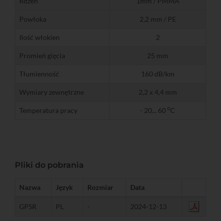
Rdzeń
1mm / PMMA
Powłoka
2,2 mm / PE
Ilość włokien
2
Promień gięcia
25 mm
Tłumienność
160 dB/km
Wymiary zewnętrzne
2,2 x 4,4 mm
o
Temperatura pracy
- 20... 60
C
Pliki do pobrania
Nazwa
Język
Rozmiar
Data
GPSR
PL
-
2024-12-13