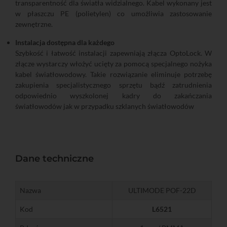
transparentność dla światła widzialnego. Kabel wykonany jest
w płaszczu PE (polietylen) co umożliwia zastosowanie
zewnętrzne.
Instalacja dostępna dla każdego
Szybkość i łatwość instalacji zapewniają złącza OptoLock. W
złącze wystarczy włożyć ucięty za pomocą specjalnego nożyka
kabel światłowodowy. Takie rozwiązanie eliminuje potrzebę
zakupienia specjalistycznego sprzętu bądź zatrudnienia
odpowiednio wyszkolonej kadry do zakańczania
światłowodów jak w przypadku szklanych światłowodów
Dane techniczne
Nazwa
ULTIMODE POF-22D
Kod
L6521