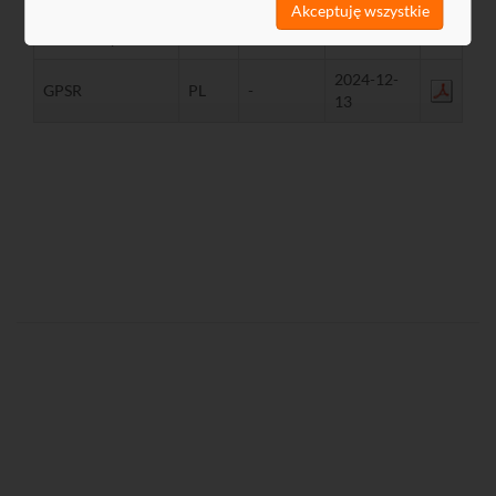
Akceptuję wszystkie
Rysunek
PL,
2013-04-
2,92 MB
techniczny
EN
30
2024-12-
GPSR
PL
-
13