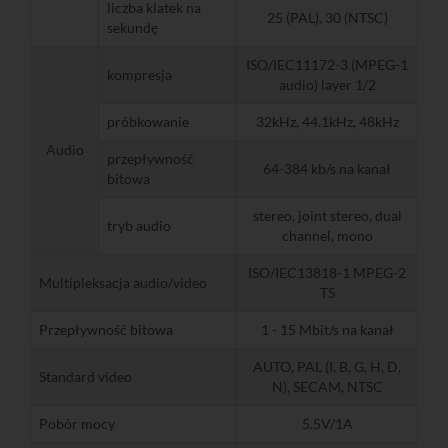
liczba klatek na
25 (PAL), 30 (NTSC)
sekundę
ISO/IEC11172-3 (MPEG-1
kompresja
audio) layer 1/2
próbkowanie
32kHz, 44.1kHz, 48kHz
Audio
przepływność
64-384 kb/s na kanał
bitowa
stereo, joint stereo, dual
tryb audio
channel, mono
ISO/IEC13818-1 MPEG-2
Multipleksacja audio/video
TS
Przepływność bitowa
1 - 15 Mbit/s na kanał
AUTO, PAL (I, B, G, H, D,
Standard video
N), SECAM, NTSC
Pobór mocy
5.5V/1A