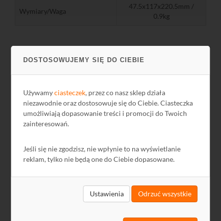
47.5x117x220.5mm /
Wymiary/Waga
0.9kg
DOSTOSOWUJEMY SIĘ DO CIEBIE
Schematy
Używamy
ciasteczek
, przez co nasz sklep działa
DIPOL na targach ANGA Cable, 12-14.06.2012 r. w
niezawodnie oraz dostosowuje się do Ciebie. Ciasteczka
Kolonii
umożliwiają dopasowanie treści i promocji do Twoich
zainteresowań.
Jeśli się nie zgodzisz, nie wpłynie to na wyświetlanie
Pliki do pobrania
reklam, tylko nie będą one do Ciebie dopasowane.
Nazwa
Język
Rozmiar
Data
Ustawienia
Odrzuć wszystkie
Rysunek
PL,
492,47
2013-04-
techniczny
EN
KB
30