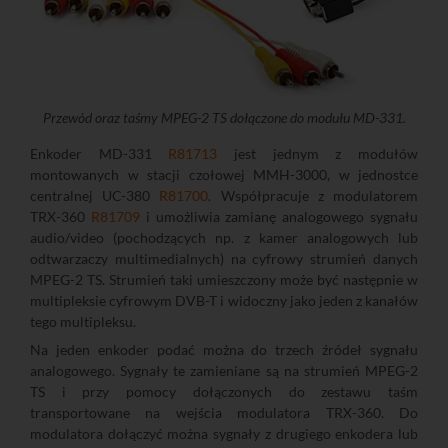
Przewód oraz taśmy MPEG-2 TS dołączone do modułu MD-331.
Enkoder MD-331
R81713
jest jednym z modułów
montowanych w stacji czołowej MMH-3000, w jednostce
centralnej UC-380
R81700
. Współpracuje z modulatorem
TRX-360
R81709
i umożliwia zamianę analogowego sygnału
audio/video (pochodzących np. z kamer analogowych lub
odtwarzaczy multimedialnych) na cyfrowy strumień danych
MPEG-2 TS. Strumień taki umieszczony może być następnie w
multipleksie cyfrowym DVB-T i widoczny jako jeden z kanałów
tego multipleksu.
Na jeden enkoder podać można do trzech źródeł sygnału
analogowego. Sygnały te zamieniane są na strumień MPEG-2
TS i przy pomocy dołączonych do zestawu taśm
transportowane na wejścia modulatora TRX-360. Do
modulatora dołączyć można sygnały z drugiego enkodera lub