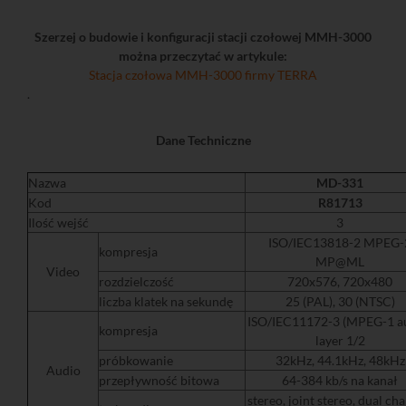
Szerzej o budowie i konfiguracji stacji czołowej MMH-3000
można przeczytać w artykule:
Stacja czołowa MMH-3000 firmy TERRA
.
Dane Techniczne
Nazwa
MD-331
Kod
R81713
Ilość wejść
3
ISO/IEC13818-2 MPEG-
kompresja
MP@ML
Video
rozdzielczość
720x576, 720x480
liczba klatek na sekundę
25 (PAL), 30 (NTSC)
ISO/IEC11172-3 (MPEG-1 a
kompresja
layer 1/2
próbkowanie
32kHz, 44.1kHz, 48kHz
Audio
przepływność bitowa
64-384 kb/s na kanał
stereo, joint stereo, dual cha