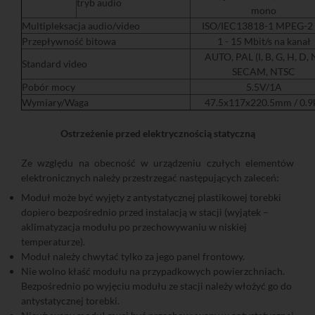
tryb audio
mono
Multipleksacja audio/video
ISO/IEC13818-1 MPEG-2
Przepływność bitowa
1 - 15 Mbit/s na kanał
AUTO, PAL (I, B, G, H, D, N
Standard video
SECAM, NTSC
Pobór mocy
5.5V/1A
Wymiary/Waga
47.5x117x220.5mm / 0.9
Ostrzeżenie przed elektrycznością statyczną
Ze względu na obecność w urządzeniu czułych elementów
elektronicznych należy przestrzegać następujących zaleceń:
Moduł może być wyjęty z antystatycznej plastikowej torebki
dopiero bezpośrednio przed instalacją w stacji (wyjątek –
aklimatyzacja modułu po przechowywaniu w niskiej
temperaturze).
Moduł należy chwytać tylko za jego panel frontowy.
Nie wolno kłaść modułu na przypadkowych powierzchniach.
Bezpośrednio po wyjęciu modułu ze stacji należy włożyć go do
antystatycznej torebki.