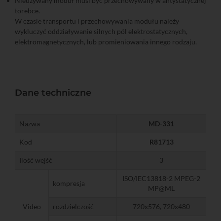
Nieużywany moduł musi być przechowywany w antystatycznej
torebce.
W czasie transportu i przechowywania modułu należy
wykluczyć oddziaływanie silnych pól elektrostatycznych,
elektromagnetycznych, lub promieniowania innego rodzaju.
Dane techniczne
Nazwa
MD-331
Kod
R81713
Ilość wejść
3
ISO/IEC13818-2 MPEG-2
kompresja
MP@ML
Video
rozdzielczość
720x576, 720x480