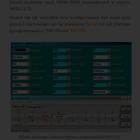
innych modułów stacji MMH-3000 wyposażonych w wyjście
MPEG-2 TS.
Moduł tak jak wszystkie inne konfigurowany być może przy
pomocy darmowego oprogramowania
Terra Link
lub płatnego
oprogramowania CMH Master
R81706
.
Widok głównego okna konfiguracyjnego modułu MD-331.