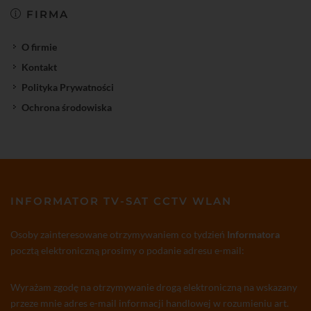
FIRMA
O firmie
Kontakt
Polityka Prywatności
Ochrona środowiska
INFORMATOR TV-SAT CCTV WLAN
Osoby zainteresowane otrzymywaniem co tydzień
Informatora
pocztą elektroniczną prosimy o podanie adresu e-mail:
Wyrażam zgodę na otrzymywanie drogą elektroniczną na wskazany
przeze mnie adres e-mail informacji handlowej w rozumieniu art.