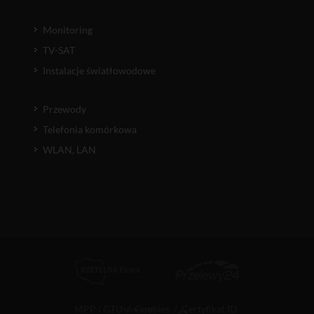
Monitoring
TV-SAT
Instalacje światłowodowe
Przewody
Telefonia komórkowa
WLAN, LAN
MPP i GTU
/
Cookies
/
Certyfikat ID