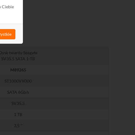
o Ciebie
ystkie
Dysk twardy Seagate
SV35.5 SATA 1-TB
M89265
ST1000VX000
SATA 6Gb/s
SV35.5
1 TB
3,5 ''