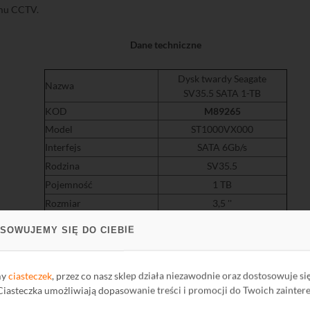
emu CCTV.
Dane techniczne
Dysk twardy Seagate
Nazwa
SV35.5 SATA 1-TB
KOD
M89265
Model
ST1000VX000
Interfejs
SATA 6Gb/s
Rodzina
SV35.5
Pojemność
1 TB
Rozmiar
3,5 ''
Pamięć podręczna
32MB
SOWUJEMY SIĘ DO CIEBIE
Prędkość obrotowa
7200 obr./min
Masa
0.68 kg
my
ciasteczek
, przez co nasz sklep działa niezawodnie oraz dostosowuje si
Uwagi
dedykowany do CCTV
 Ciasteczka umożliwiają dopasowanie treści i promocji do Twoich zainter