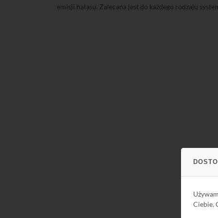
emisji hałasu. Zalecana jest do każdego rodzaju syst
DOSTO
Używa
Ciebie.