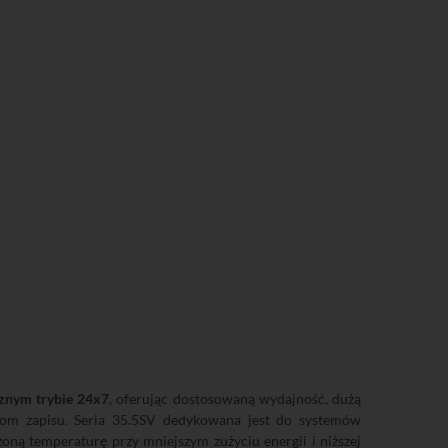
znym trybie 24x7
, oferując dostosowaną wydajność, dużą
iom zapisu. Seria 35.5SV dedykowana jest do systemów
ną temperaturę przy mniejszym zużyciu energii i niższej