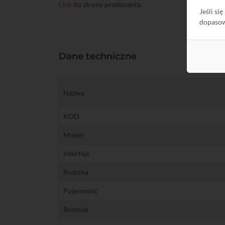
Link
do strony producenta.
Jeśli si
dopaso
Dane techniczne
Nazwa
KOD
Model
Interfejs
Rodzina
Pojemność
Rozmiar