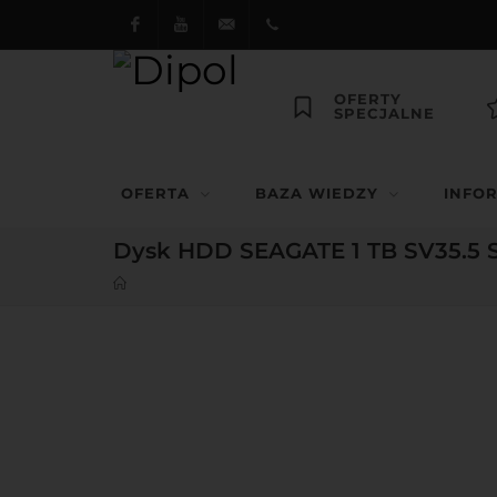
Facebook
Youtube
dipol@dipol.com.pl
+48
OFERTY
SPECJALNE
12
644
OFERTA
BAZA WIEDZY
INFO
29 13
Dysk HDD SEAGATE 1 TB SV35.5 