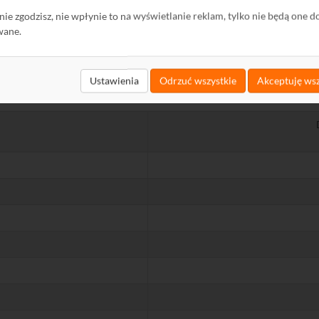
ę nie zgodzisz, nie wpłynie to na wyświetlanie reklam, tylko nie będą one d
wane.
Ustawienia
Odrzuć wszystkie
Akceptuję wsz