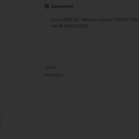
Zamienniki
Dysk HDD 3,5” Western Digital PURPLE 1TB S
64MB WD11PURZ
Oferta:
Biblioteka: