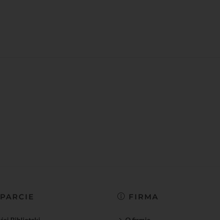
PARCIE
FIRMA
ci Biblioteki
O firmie