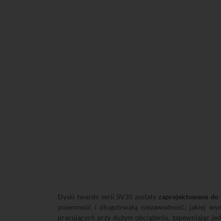
Dyski twarde serii SV35 zostały
zaprojektowane do 
pojemność i długotrwałą niezawodność, jakiej wy
pracujących przy dużym obciążeniu, zapewniając jed