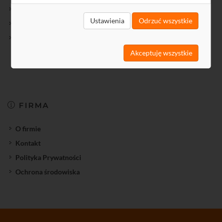
SatNet
Ustawienia
Odrzuć wszystkie
Download
Feedback
Akceptuję wszystkie
FIRMA
O firmie
Kontakt
Polityka Prywatności
Ochrona środowiska