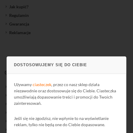
Jak kupić?
Regulamin
Gwarancja
Reklamacje
DOSTOSOWUJEMY SIĘ DO CIEBIE
WSPARCIE
Używamy
ciasteczek
, przez co nasz sklep działa
Nowości Biblioteki
niezawodnie oraz dostosowuje się do Ciebie. Ciasteczka
Biblioteka
umożliwiają dopasowanie treści i promocji do Twoich
zainteresowań.
Kursy
Informator
Jeśli się nie zgodzisz, nie wpłynie to na wyświetlanie
Archiwum Informatora
reklam, tylko nie będą one do Ciebie dopasowane.
Schematy