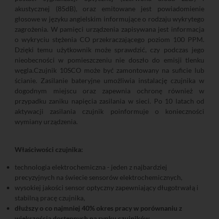
akustycznej (85dB), oraz emitowane jest powiadomienie
głosowe w języku angielskim informujące o rodzaju wykrytego
zagrożenia. W pamięci urządzenia zapisywana jest informacja
o wykryciu stężenia CO przekraczającego poziom 100 PPM.
Dzięki temu użytkownik może sprawdzić, czy podczas jego
nieobecności w pomieszczeniu nie doszło do emisji tlenku
węgla.Czujnik 10SCO może być zamontowany na suficie lub
ścianie. Zasilanie bateryjne umożliwia instalację czujnika w
dogodnym miejscu oraz zapewnia ochronę również w
przypadku zaniku napięcia zasilania w sieci. Po 10 latach od
aktywacji zasilania czujnik poinformuje o konieczności
wymiany urządzenia.
Właściwości czujnika:
technologia elektrochemiczna - jeden z najbardziej
precyzyjnych na świecie sensorów elektrochemicznych,
wysokiej jakości sensor optyczny zapewniający długotrwałą i
stabilną pracę czujnika,
dłuższy o co najmniej 40% okres pracy w porównaniu z
większością dostępnych na rynku czujników
,