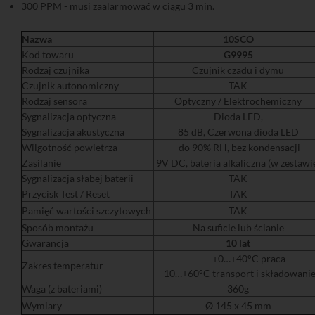
300 PPM - musi zaalarmować w ciągu 3 min.
Nazwa
10SCO
Kod towaru
G9995
Rodzaj czujnika
Czujnik czadu i dymu
Czujnik autonomiczny
TAK
Rodzaj sensora
Optyczny / Elektrochemiczny
Sygnalizacja optyczna
Dioda LED,
Sygnalizacja akustyczna
85 dB, Czerwona dioda LED
Wilgotność powietrza
do 90% RH, bez kondensacji
Zasilanie
9V DC, bateria alkaliczna (w zestawi
Sygnalizacja słabej baterii
TAK
Przycisk Test / Reset
TAK
Pamięć wartości szczytowych
TAK
Sposób montażu
Na suficie lub ścianie
Gwarancja
10 lat
+0…+40°C praca
Zakres temperatur
-10…+60°C transport i składowani
Waga (z bateriami)
360g
Wymiary
Ø 145 x 45 mm