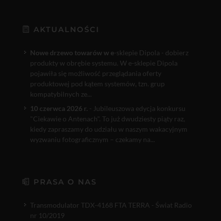
AKTUALNOŚCI
Nowe drzewo towarów w e
-sklepie Dipola - dobierz
produkty w obrębie systemu. W e-sklepie Dipola
pojawiła się możliwość przeglądania oferty
produktowej pod kątem systemów, tzn. grup
kompatybilnych ze...
10 czerwca 2026 r.
- Jubileuszowa edycja konkursu
"Ciekawie o Antenach". To już dwudziesty piąty raz,
kiedy zapraszamy do udziału w naszym wakacyjnym
wyzwaniu fotograficznym – czekamy na...
PRASA O NAS
Transmodulator TDX-4168 FTA TERRA - Świat Radio
nr 10/2019