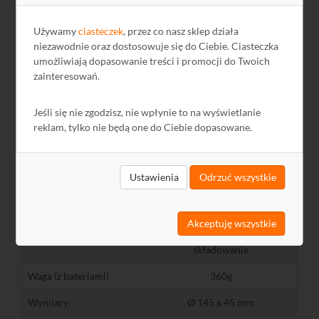
9V DC, bateria alkaliczna (w
Zasilanie
Używamy
ciasteczek
, przez co nasz sklep działa
zestawie)
niezawodnie oraz dostosowuje się do Ciebie. Ciasteczka
umożliwiają dopasowanie treści i promocji do Twoich
Sygnalizacja słabej
TAK
baterii
zainteresowań.
Przycisk Test / Reset
TAK
Jeśli się nie zgodzisz, nie wpłynie to na wyświetlanie
reklam, tylko nie będą one do Ciebie dopasowane.
Pamięć wartości
TAK
szczytowych
Sposób montażu
Na suficie lub ścianie
Ustawienia
Odrzuć wszystkie
Gwarancja
10 lat
+0…+40°C praca
Akceptuję wszystkie
Zakres temperatur
-10…+60°C transport i
składowanie
Waga (z bateriami)
360g
Wymiary
Ø 145 x 45 mm