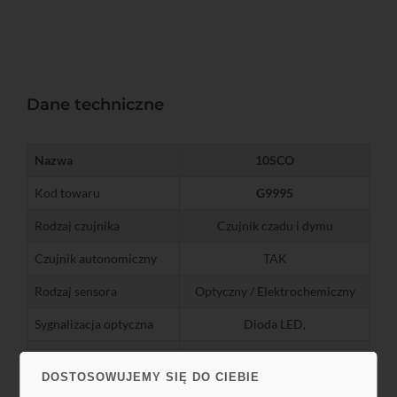
Dane techniczne
Nazwa
10SCO
Kod towaru
G9995
Rodzaj czujnika
Czujnik czadu i dymu
Czujnik autonomiczny
TAK
Rodzaj sensora
Optyczny / Elektrochemiczny
Sygnalizacja optyczna
Dioda LED,
Sygnalizacja akustyczna
85 dB, Czerwona dioda LED
DOSTOSOWUJEMY SIĘ DO CIEBIE
Wilgotność powietrza
do 90% RH, bez kondensacji