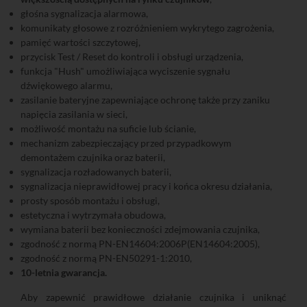
głośna sygnalizacja alarmowa,
komunikaty głosowe z rozróżnieniem wykrytego zagrożenia,
pamięć wartości szczytowej,
przycisk Test / Reset do kontroli i obsługi urządzenia,
funkcja "Hush" umożliwiająca wyciszenie sygnału
dźwiękowego alarmu,
zasilanie bateryjne zapewniające ochronę także przy zaniku
napięcia zasilania w sieci,
możliwość montażu na suficie lub ścianie,
mechanizm zabezpieczający przed przypadkowym
demontażem czujnika oraz baterii,
sygnalizacja rozładowanych baterii,
sygnalizacja nieprawidłowej pracy i końca okresu działania,
prosty sposób montażu i obsługi,
estetyczna i wytrzymała obudowa,
wymiana baterii bez konieczności zdejmowania czujnika,
zgodność z normą PN-EN14604:2006P(EN14604:2005),
zgodność z normą PN-EN50291-1:2010,
10-letnia gwarancja.
Aby zapewnić prawidłowe działanie czujnika i uniknąć