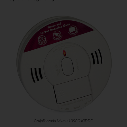
Czujnik czadu i dymu 10SCO KIDDE.