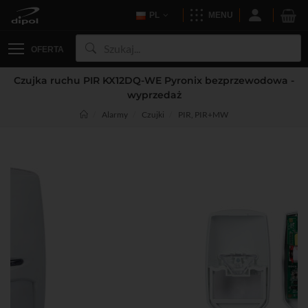
PL
MENU
OFERTA
Czujka ruchu PIR KX12DQ-WE Pyronix bezprzewodowa -
wyprzedaż
Alarmy
Czujki
PIR, PIR+MW