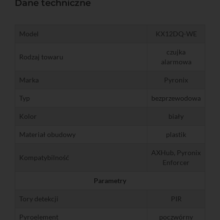
Dane techniczne
Model
KX12DQ-WE
czujka
Rodzaj towaru
alarmowa
Marka
Pyronix
Typ
bezprzewodowa
Kolor
biały
Materiał obudowy
plastik
AXHub, Pyronix
Kompatybilność
Enforcer
Parametry
Tory detekcji
PIR
Pyroelement
poczwórny