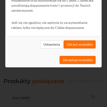
niezawodnie oraz dostosowuje się do Ciebie. Ciasteczka
Datasheet
EN
494,58 KB
2019-11-15
umożliwiają dopasowanie treści i promocji do Twoich
GPSR
PL
-
2024-12-13
zainteresowań.
Jeśli się nie zgodzisz, nie wpłynie to na wyświetlanie
reklam, tylko nie będą one do Ciebie dopasowane.
Ustawienia
Odrzuć wszystkie
Akceptuję wszystkie
Produkty
powiązane
Kod: G6921