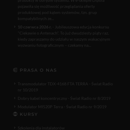
produkty w obrębie systemu. W e-sklepie Dipola
pojawiła się możliwość przeglądania oferty
produktowej pod kątem systemów, tzn. grup
kompatybilnych ze...
10 czerwca 2026 r.
- Jubileuszowa edycja konkursu
"Ciekawie o Antenach". To już dwudziesty piąty raz,
kiedy zapraszamy do udziału w naszym wakacyjnym
wyzwaniu fotograficznym – czekamy na...
PRASA O NAS
Transmodulator TDX-4168 FTA TERRA - Świat Radio
nr 10/2019
Dobry kabel koncentryczny - Świat Radio nr 8/2019
Modulator MI520P Terra - Świat Radio nr 9/2019
KURSY
Szkolenia dla instalatorów