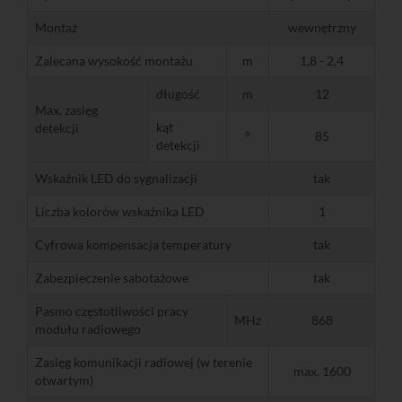
Montaż
wewnętrzny
Zalecana wysokość montażu
m
1,8 - 2,4
długość
m
12
Max. zasięg
kąt
detekcji
°
85
detekcji
Wskaźnik LED do sygnalizacji
tak
Liczba kolorów wskaźnika LED
1
Cyfrowa kompensacja temperatury
tak
Zabezpieczenie sabotażowe
tak
Pasmo częstotliwości pracy
MHz
868
modułu radiowego
Zasięg komunikacji radiowej (w terenie
max. 1600
otwartym)