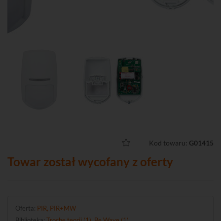
Kod towaru:
G01415
Towar został wycofany z oferty
Oferta:
PIR, PIR+MW
Biblioteka:
Trochę teorii (1)
,
Be Wave (1)
.