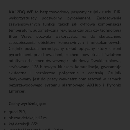
KX12DQ-WE
to bezprzewodowy pasywny czujnik ruchu PIR,
wykorzystujący poczwórny pyroelement. Zastosowanie
zaawansowanych funkcji takich jak cyfrowa kompensacja
temperatury, automatyczna regulacja czułości czy technologia
Blue Wave
, pozwala wykorzystać go do skutecznego
zabezpieczenia obiektów komercyjnych i mieszkaniowych.
Czujnik posiada hermetyczny układ optyczny, który chroni
pyroelement przed owadami, ruchem powietrza i światłem
odbitym od elementów wewnątrz obudowy. Dwukierunkowa,
szyfrowana 128-bitowym kluczem komunikacja, gwarantuje
skuteczne i bezpieczne połączenie z centralą. Czujnik
dedykowany jest do pracy wewnątrz pomieszczeń w ramach
bezprzewodowego systemu alarmowego
AXHub
i
Pyronix
Enforcer
.
Cechy wyróżniające:
quad
PIR
,
obszar detekcji:
12 m
,
kąt detekcji:
85°
,
wysokość montażu:
1,8 - 2,4 m
,