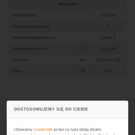
Pozostałe
Rodzaj baterii
CR123A
Klasa środowiskowa
II
Stopień zabezpieczenia
Grade II
Temperatura pracy
°C
-10...+40
Wymiary
mm
117 x 69 x 50
Masa
kg
0,16
DOSTOSOWUJEMY SIĘ DO CIEBIE
Pliki do pobrania
Nazwa
Język
Rozmiar
Data
Używamy
ciasteczek
, przez co nasz sklep działa