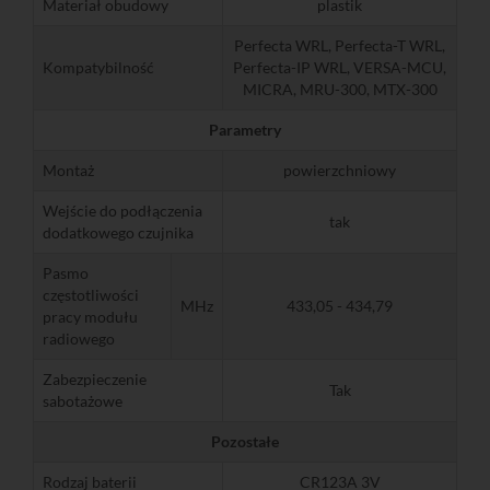
Materiał obudowy
plastik
Perfecta WRL, Perfecta-T WRL,
Kompatybilność
Perfecta-IP WRL, VERSA-MCU,
MICRA, MRU-300, MTX-300
Parametry
Montaż
powierzchniowy
Wejście do podłączenia
tak
dodatkowego czujnika
Pasmo
częstotliwości
MHz
433,05 - 434,79
pracy modułu
radiowego
Zabezpieczenie
Tak
sabotażowe
Pozostałe
Rodzaj baterii
CR123A 3V