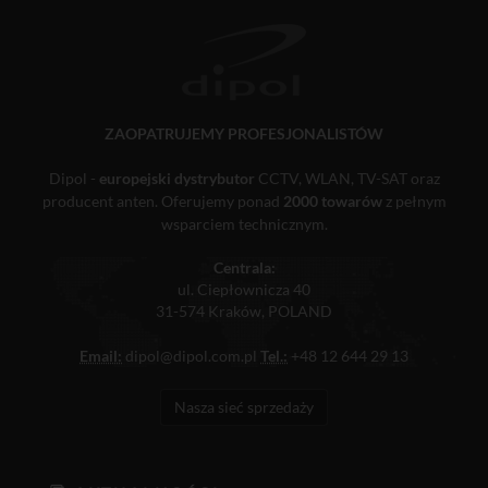
ZAOPATRUJEMY PROFESJONALISTÓW
Dipol -
europejski dystrybutor
CCTV, WLAN, TV-SAT oraz
producent anten. Oferujemy ponad
2000 towarów
z pełnym
wsparciem technicznym.
Centrala:
ul. Ciepłownicza 40
31-574 Kraków, POLAND
Email:
dipol@dipol.com.pl
Tel.:
+48 12 644 29 13
Nasza sieć sprzedaży