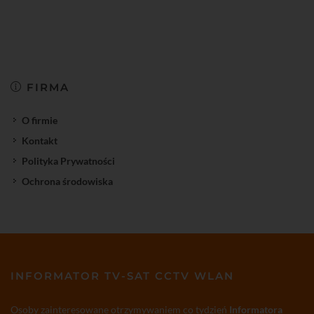
FIRMA
O firmie
Kontakt
Polityka Prywatności
Ochrona środowiska
INFORMATOR TV-SAT CCTV WLAN
Osoby zainteresowane otrzymywaniem co tydzień
Informatora