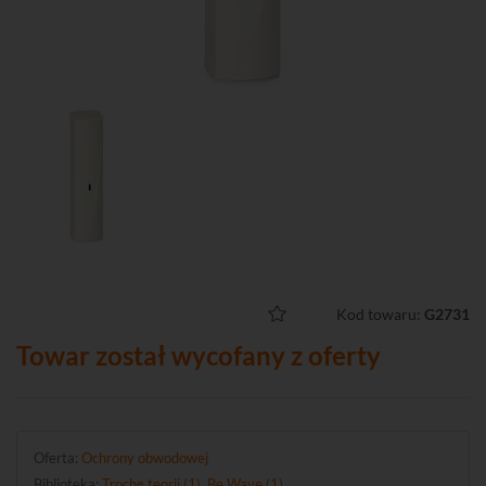
Kod towaru:
G2731
Towar został wycofany z oferty
Oferta:
Ochrony obwodowej
Biblioteka:
Trochę teorii (1)
,
Be Wave (1)
.