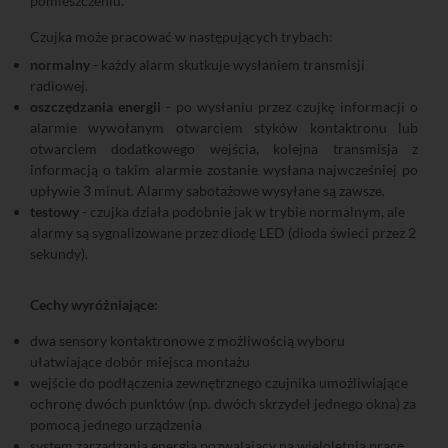
pomieszczeniu.
Czujka może pracować w następujących trybach:
normalny
- każdy alarm skutkuje wysłaniem transmisji
radiowej.
oszczędzania energii
- po wysłaniu przez czujkę informacji o
alarmie wywołanym otwarciem styków kontaktronu lub
otwarciem dodatkowego wejścia, kolejna transmisja z
informacją o takim alarmie zostanie wysłana najwcześniej po
upływie 3 minut. Alarmy sabotażowe wysyłane są zawsze.
testowy
- czujka działa podobnie jak w trybie normalnym, ale
alarmy są sygnalizowane przez diodę LED (dioda świeci przez 2
sekundy).
Cechy wyróżniające:
dwa sensory kontaktronowe z możliwością wyboru
ułatwiające dobór miejsca montażu
wejście do podłączenia zewnętrznego czujnika umożliwiające
ochronę dwóch punktów (np. dwóch skrzydeł jednego okna) za
pomocą jednego urządzenia
system zarządzania energią pozwalający na wieloletnią pracę