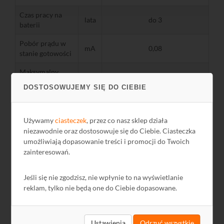
Czas pracy na
lata
do 3
baterii
Pobór prądu w
mA
0,08
stanie gotowości
Maksymalny
mA
27
pobór prądu
DOSTOSOWUJEMY SIĘ DO CIEBIE
Klasa środowiskowa
II
Temperatura
Używamy
ciasteczek
, przez co nasz sklep działa
°C
-10...+ 55
pracy
niezawodnie oraz dostosowuje się do Ciebie. Ciasteczka
umożliwiają dopasowanie treści i promocji do Twoich
Maksymalna
zainteresowań.
%
93 +/-3
wilgotność
Wymiary
mm
24 x 110 x 27
Jeśli się nie zgodzisz, nie wpłynie to na wyświetlanie
reklam, tylko nie będą one do Ciebie dopasowane.
Masa
kg
0,06
Ustawienia
Odrzuć wszystkie