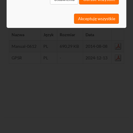
Akceptuję wszystkie
Pliki do pobrania
Nazwa
Język
Rozmiar
Data
Manual-0612
PL
690,29 KB
2014-08-08
GPSR
PL
-
2024-12-13