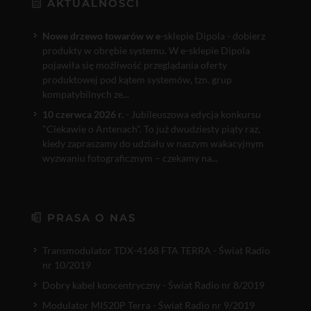
AKTUALNOŚCI
Nowe drzewo towarów w e
-sklepie Dipola - dobierz
produkty w obrębie systemu. W e-sklepie Dipola
pojawiła się możliwość przeglądania oferty
produktowej pod kątem systemów, tzn. grup
kompatybilnych ze...
10 czerwca 2026 r.
- Jubileuszowa edycja konkursu
"Ciekawie o Antenach". To już dwudziesty piąty raz,
kiedy zapraszamy do udziału w naszym wakacyjnym
wyzwaniu fotograficznym – czekamy na...
PRASA O NAS
Transmodulator TDX-4168 FTA TERRA - Świat Radio
nr 10/2019
Dobry kabel koncentryczny - Świat Radio nr 8/2019
Modulator MI520P Terra - Świat Radio nr 9/2019