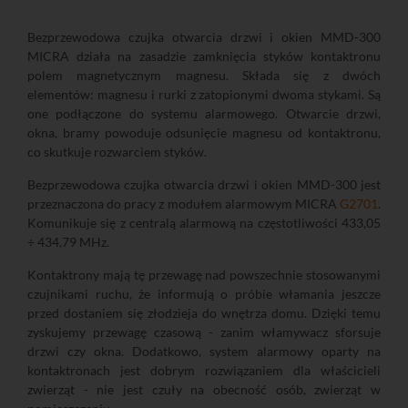
Bezprzewodowa czujka otwarcia drzwi i okien MMD-300
MICRA działa na zasadzie zamknięcia styków kontaktronu
polem magnetycznym magnesu. Składa się z dwóch
elementów: magnesu i rurki z zatopionymi dwoma stykami. Są
one podłączone do systemu alarmowego. Otwarcie drzwi,
okna, bramy powoduje odsunięcie magnesu od kontaktronu,
co skutkuje rozwarciem styków.
Bezprzewodowa czujka otwarcia drzwi i okien MMD-300 jest
przeznaczona do pracy z modułem alarmowym MICRA
G2701
.
Komunikuje się z centralą alarmową na częstotliwości 433,05
÷ 434,79 MHz.
Kontaktrony mają tę przewagę nad powszechnie stosowanymi
czujnikami ruchu, że informują o próbie włamania jeszcze
przed dostaniem się złodzieja do wnętrza domu. Dzięki temu
zyskujemy przewagę czasową - zanim włamywacz sforsuje
drzwi czy okna. Dodatkowo, system alarmowy oparty na
kontaktronach jest dobrym rozwiązaniem dla właścicieli
zwierząt - nie jest czuły na obecność osób, zwierząt w