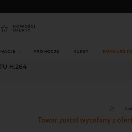
NOWOŚCI
OFERTY
RMACJE
PROMOCJE
KURSY
KONKURS F
ATU H.264
Kod
Towar został wycofany z ofer