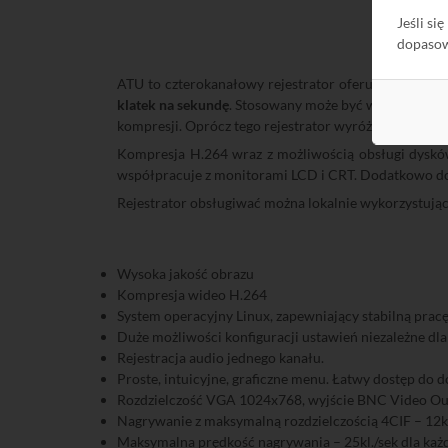
Jeśli si
dopaso
ATU to czterokanałowy rejestrator oferujący zapis w
klatek na sekundę
. Stosowany może być we wszystkich
kompresji. Oprócz tego rejestrator wyróżnia doskona
Kompresja H.264 wraz z możliwością obsługi dysków
współpracuje z monitorami LCD i CRT. Dodatkowo do
Rejestrator obsługiwać można lokalnie wykorzystując 
Wysoka jakość obrazu
Kompresja wideo H.264
System operacyjny Linux, zapewniający stabilną pracę
Duże możliwości konfiguracji ustawień niezależne dla
Rejestracja audio jednego kanału.
Proste, intuicyjne, graficzne menu. Łatwy dostęp do 
Rozdzielczość VGA 1024x768, wyjście BNC Video Out
Nagrywanie z maksymalną rozdzielczością 4CIF – 12kl
Maksymalna prędkość nagrywania – 25kl./sek dla każ