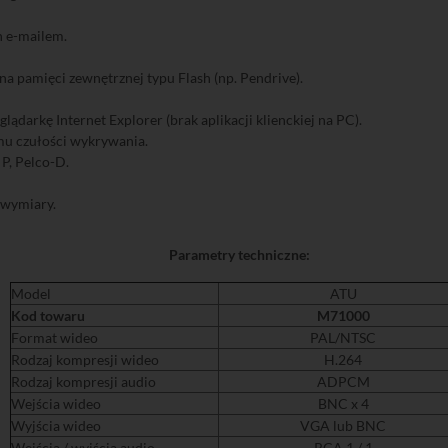
 e-mailem.
a pamięci zewnętrznej typu Flash (np. Pendrive).
arkę Internet Explorer (brak aplikacji klienckiej na PC).
omu czułości wykrywania.
P, Pelco-D.
 wymiary.
Parametry techniczne:
Model
ATU
Kod towaru
M71000
Format wideo
PAL/NTSC
Rodzaj kompresji wideo
H.264
Rodzaj kompresji audio
ADPCM
Wejścia wideo
BNC x 4
Wyjścia wideo
VGA lub BNC
Wejścia / wyjścia audio
RCA 1 / 1