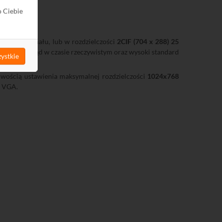
o Ciebie
 każdego kanału, lub w rozdzielczości
2CIF (704 x 288) 25
agrań, podgląd w czasie rzeczywistym oraz wysoki standard
ystkie
iwością ustawienia maksymalnej rozdzielczości
1024x768
m VGA.