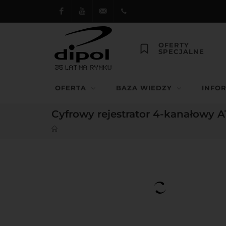
Facebook
Youtube
dipol@dipol.com.pl
+48
OFERTY
SPECJALNE
12
644
OFERTA
BAZA WIEDZY
INFO
29 13
Cyfrowy rejestrator 4-kanałowy 