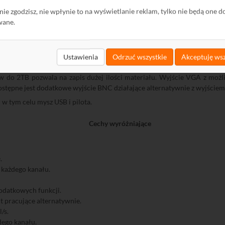
ę nie zgodzisz, nie wpłynie to na wyświetlanie reklam, tylko nie będą one d
Opakowanie
wane.
 rozdzielczości
4CIF (704 x 576) z prędkością 12 klatek na sekundę
dla
 instalacjach monitoringu, gdzie wymagana jest wysoka rozdzielczość n
Ustawienia
Odrzuć wszystkie
Akceptuję wsz
ły stosunek cena/jakość.
 do 2TB pozwala na zapis dużej ilości materiału. Wyjście VGA z możl
stępne jest dodatkowe wyjście BNC działające alternatywnie z wyjście
w tym celu mysz USB i pilota.
Cechy wyróżniające
.
 każdego kanału.
dodatkowych funkcji.
 pracujące alternatywnie.
/s.
dego kanału.