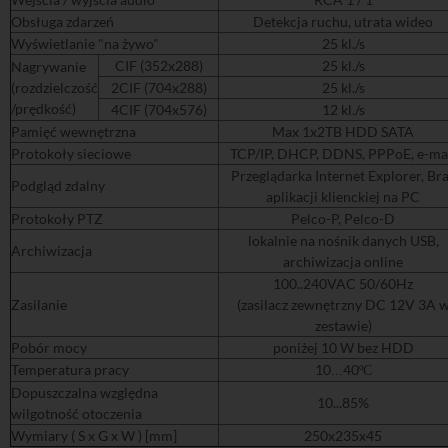
Obsługa zdarzeń
Detekcja ruchu, utrata wideo
Wyświetlanie "na żywo"
25 kl./s
CIF (352x288)
25 kl./s
Nagrywanie
(rozdzielczość
2CIF (704x288)
25 kl./s
/prędkość)
4CIF (704x576)
12 kl./s
Pamięć wewnętrzna
Max 1x2TB HDD SATA
Protokoły sieciowe
TCP/IP, DHCP, DDNS, PPPoE, e-ma
Przeglądarka Internet Explorer, Br
Podgląd zdalny
aplikacji klienckiej na PC
Protokoły PTZ
Pelco-P, Pelco-D
lokalnie na nośnik danych USB,
Archiwizacja
archiwizacja online
100..240VAC 50/60Hz
Zasilanie
(zasilacz zewnętrzny DC 12V 3A 
zestawie)
Pobór mocy
poniżej 10 W bez HDD
Temperatura pracy
10
40
...
ºC
Dopuszczalna względna
10...85%
wilgotność otoczenia
Wymiary ( S x G x W ) [mm]
250x235x45