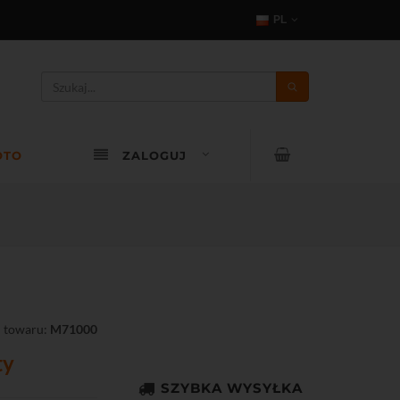
PL
OTO
ZALOGUJ
 towaru:
M71000
ty
SZYBKA WYSYŁKA