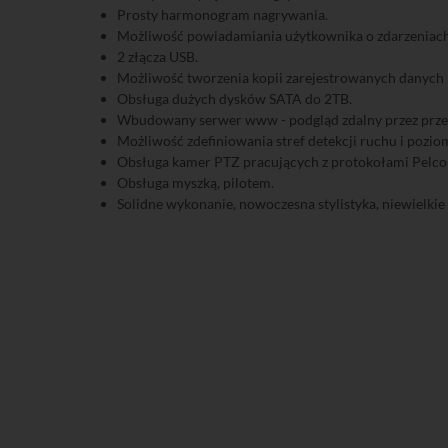
Prosty harmonogram nagrywania.
Możliwość powiadamiania użytkownika o zdarzeniach
2 złącza USB.
Możliwość tworzenia kopii zarejestrowanych danych n
Obsługa dużych dysków SATA do 2TB.
Wbudowany serwer www - podgląd zdalny przez przegląd
Możliwość zdefiniowania stref detekcji ruchu i pozi
Obsługa kamer PTZ pracujących z protokołami Pelco 
Obsługa myszką, pilotem.
Solidne wykonanie, nowoczesna stylistyka, niewielkie