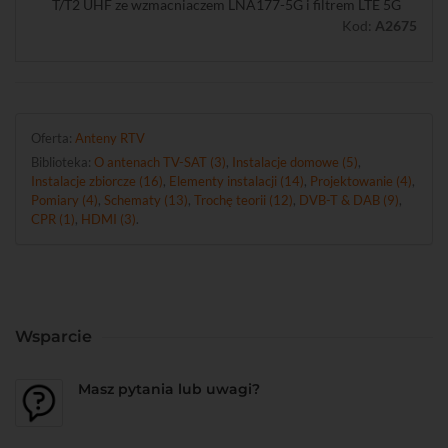
T/T2 UHF ze wzmacniaczem LNA177-5G i filtrem LTE 5G
Kod:
A2675
Oferta:
Anteny RTV
Biblioteka:
O antenach TV-SAT (3)
,
Instalacje domowe (5)
,
Instalacje zbiorcze (16)
,
Elementy instalacji (14)
,
Projektowanie (4)
,
Pomiary (4)
,
Schematy (13)
,
Trochę teorii (12)
,
DVB-T & DAB (9)
,
CPR (1)
,
HDMI (3)
.
Wsparcie
Masz pytania lub uwagi?