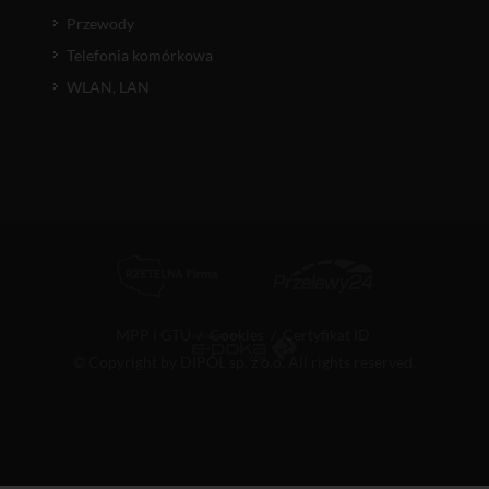
Przewody
Telefonia komórkowa
WLAN, LAN
MPP i GTU
/
Cookies
/
Certyfikat ID
© Copyright by DIPOL sp. z o.o. All rights reserved.