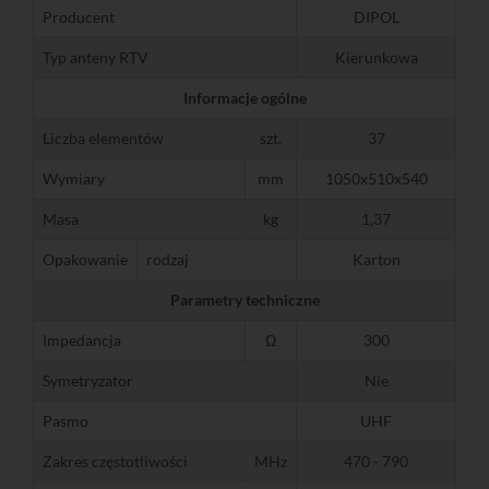
Producent
DIPOL
Typ anteny RTV
Kierunkowa
Informacje ogólne
Liczba elementów
szt.
37
Wymiary
mm
1050x510x540
Masa
kg
1,37
Opakowanie
rodzaj
Karton
Parametry techniczne
Impedancja
Ω
300
Symetryzator
Nie
Pasmo
UHF
Zakres częstotliwości
MHz
470 - 790