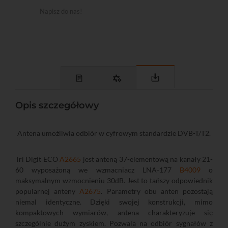
Napisz do nas!
Opis szczegółowy
Antena umożliwia odbiór w cyfrowym standardzie DVB-T/T2.
Tri Digit ECO
A2665
jest anteną 37-elementową na kanały 21-
60 wyposażoną we wzmacniacz LNA-177
B4009
o
maksymalnym wzmocnieniu 30dB. Jest to tańszy odpowiednik
popularnej anteny
A2675
. Parametry obu anten pozostają
niemal identyczne. Dzięki swojej konstrukcji, mimo
kompaktowych wymiarów, antena charakteryzuje się
szczególnie dużym zyskiem. Pozwala na odbiór sygnałów z