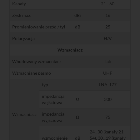
Kanały
21 - 60
Zysk max.
dBi
16
Promieniowanie przód / tył
dB
25
Polaryzacja
H/V
Wzmacniacz
Wbudowany wzmacniacz
Tak
Wzmacniane pasmo
UHF
typ
LNA-177
impedancja
Ω
300
wejściowa
impedancja
Wzmacniacz
Ω
75
wyjściowa
24...30 (kanały 21 -
wzmocnienie
dB
54), 30...19 (kanały