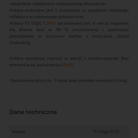
nadajników oddalonych o kilkadziesiąt kilometrów.
Antena wykonana jest z aluminium za wyjątkiem stalowego
reflektora ocynkowanego galwanicznie.
Antena Tri Digit
A2665
sprzedawana jest w wersji wygodnej
dla klienta (jest w 90 % zmontowana) i spakowana
jednostkowo w kolorowy karton z dołączoną ulotką
/instrukcją.
Antena występuje również w wersji z symetryzatorem (bez
wzmacniacza) pod pozycją
A2660
.
Opakowanie zbiorcze : 5 sztuk (pięć pudełek owiniętych folią).
Dane techniczne
Nazwa
Tri Digit ECO