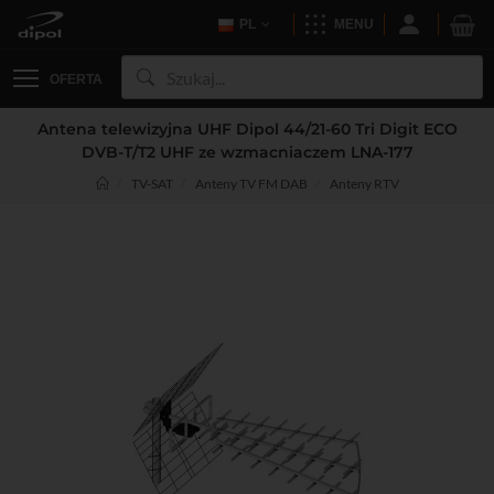
PL
MENU
OFERTA
Antena telewizyjna UHF Dipol 44/21-60 Tri Digit ECO
DVB-T/T2 UHF ze wzmacniaczem LNA-177
TV-SAT
Anteny TV FM DAB
Anteny RTV