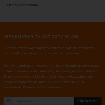
Ochrona środowiska
INFORMATOR TV-SAT CCTV WLAN
Osoby zainteresowane otrzymywaniem co tydzień
Informatora
pocztą elektroniczną prosimy o podanie adresu e-mail:
Wyrażam zgodę na otrzymywanie drogą elektroniczną na wskazany
przeze mnie adres e-mail informacji handlowej w rozumieniu art.
10 ust. 1 ustawy z dnia 18 lipca 2002 roku o świadczeniu usług
drogą elektroniczną od DIPOL sp. z o.o. (dawniej: DIPOL
Gołaszewski, Waśniowski Spółka Jawna)
Zaprenumeruj