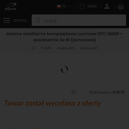
PL
MENU
OFERTA
Antena satelitarna kompozytowa Laminas OFC-1200P +
zawieszenie Az-El [jasnoszara]
TV-SAT
Anteny SAT
Anteny SAT
Kod towaru:
A9670
Towar został wycofany z oferty