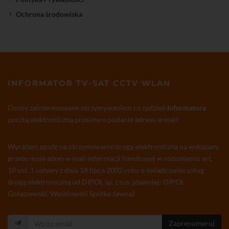
Ochrona środowiska
INFORMATOR TV-SAT CCTV WLAN
Osoby zainteresowane otrzymywaniem co tydzień
Informatora
pocztą elektroniczną prosimy o podanie adresu e-mail:
Wyrażam zgodę na otrzymywanie drogą elektroniczną na wskazany
przeze mnie adres e-mail informacji handlowej w rozumieniu art.
10 ust. 1 ustawy z dnia 18 lipca 2002 roku o świadczeniu usług
drogą elektroniczną od DIPOL sp. z o.o. (dawniej: DIPOL
Gołaszewski, Waśniowski Spółka Jawna)
Zaprenumeruj