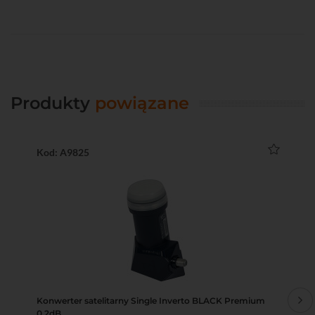
Produkty
powiązane
Kod: A9825
Ko
Konwerter satelitarny Single Inverto BLACK Premium
Us
0,2dB