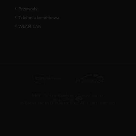
Przewody
Telefonia komórkowa
WLAN, LAN
MPP i GTU
/
Cookies
/
Certyfikat ID
© Copyright by DIPOL sp. z o.o. All rights reserved.