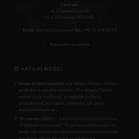
Centrala:
ul. Ciepłownicza 40
31-574 Kraków, POLAND
Email:
dipol@dipol.com.pl
Tel.:
+48 12 644 29 13
Nasza sieć sprzedaży
AKTUALNOŚCI
Nowe drzewo towarów w e
-sklepie Dipola - dobierz
produkty w obrębie systemu. W e-sklepie Dipola
pojawiła się możliwość przeglądania oferty
produktowej pod kątem systemów, tzn. grup
kompatybilnych ze...
10 czerwca 2026 r.
- Jubileuszowa edycja konkursu
"Ciekawie o Antenach". To już dwudziesty piąty raz,
kiedy zapraszamy do udziału w naszym wakacyjnym
wyzwaniu fotograficznym – czekamy na...