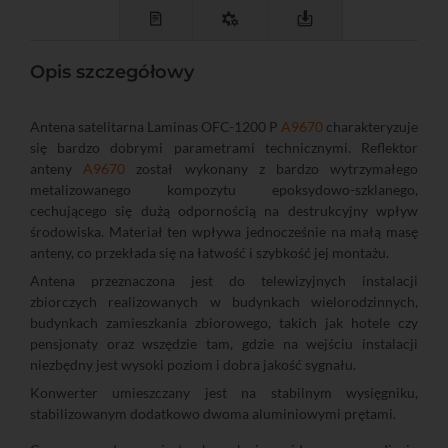
Opis szczegółowy
Antena satelitarna Laminas OFC-1200 P
A9670
charakteryzuje
się bardzo dobrymi parametrami technicznymi. Reflektor
anteny
A9670
został wykonany z bardzo wytrzymałego
metalizowanego kompozytu epoksydowo-szklanego,
cechującego się dużą odpornością na destrukcyjny wpływ
środowiska. Materiał ten wpływa jednocześnie na małą masę
anteny, co przekłada się na łatwość i szybkość jej montażu.
Antena przeznaczona jest do telewizyjnych instalacji
zbiorczych realizowanych w budynkach wielorodzinnych,
budynkach zamieszkania zbiorowego, takich jak hotele czy
pensjonaty oraz wszędzie tam, gdzie na wejściu instalacji
niezbędny jest wysoki poziom i dobra jakość sygnału.
Konwerter umieszczany jest na stabilnym wysięgniku,
stabilizowanym dodatkowo dwoma aluminiowymi prętami.