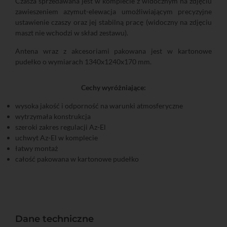
Czasza sprzedawana jest w komplecie z widocznym na zdjęciu
zawieszeniem azymut-elewacja umożliwiającym precyzyjne
ustawienie czaszy oraz jej stabilną pracę (widoczny na zdjęciu
maszt nie wchodzi w skład zestawu).
Antena wraz z akcesoriami pakowana jest w kartonowe
pudełko o wymiarach 1340x1240x170 mm.
Cechy wyróżniające:
wysoka jakość i odporność na warunki atmosferyczne
wytrzymała konstrukcja
szeroki zakres regulacji Az-El
uchwyt Az-El w komplecie
łatwy montaż
całość pakowana w kartonowe pudełko
Dane techniczne