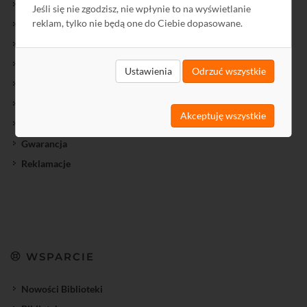
Nowości oferty
Jeśli się nie zgodzisz, nie wpłynie to na wyświetlanie
reklam, tylko nie będą one do Ciebie dopasowane.
Oferty Specjalne
Wyprzedaż
Towary przecenione
Ustawienia
Odrzuć wszystkie
Cenniki
Jak kupić?
Akceptuję wszystkie
Regulamin
Gwarancja
Reklamacje
WSPARCIE
Nowości Biblioteki