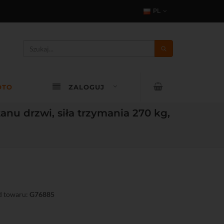
PL
OTO
ZALOGUJ
u drzwi, siła trzymania 270 kg,
 towaru:
G76885