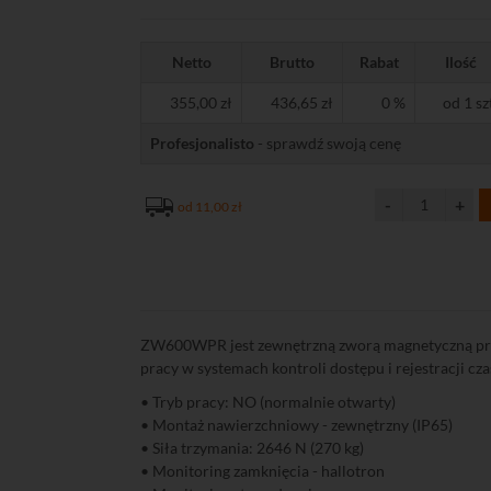
Netto
Brutto
Rabat
Ilość
355,00 zł
436,65 zł
0 %
od 1 sz
Profesjonalisto
- sprawdź swoją cenę
od 11,00 zł
ZW600WPR jest zewnętrzną zworą magnetyczną pr
pracy w systemach kontroli dostępu i rejestracji cza
• Tryb pracy: NO (normalnie otwarty)
• Montaż nawierzchniowy - zewnętrzny (IP65)
• Siła trzymania: 2646 N (270 kg)
• Monitoring zamknięcia - hallotron