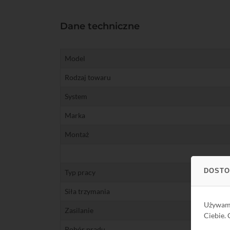
Dane techniczne
Model
Rodzaj towaru
System
Marka
Montaż
DOSTO
Typ pracy
Siła trzymania
Używa
Zasilanie
DC
Ciebie.
Pobór prądu
DC