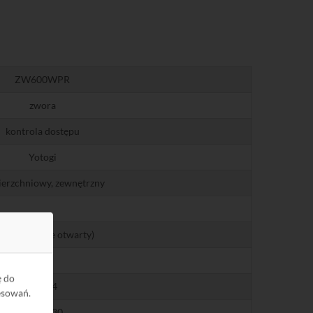
ZW600WPR
zwora
kontrola dostępu
Yotogi
erzchniowy, zewnętrzny
 (normalnie otwarty)
270
ę do
12 / 24
esowań.
460 / 230