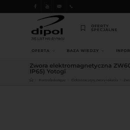
Facebook
Youtube
dipol@dipol.com.pl
+48
OFERTY
SPECJALNE
12
644
OFERTA
BAZA WIEDZY
INFO
29 13
Zwora elektromagnetyczna ZW600
IP65) Yotogi
Kontrola dostępu
Elektrozaczepy, zwory i okucia
Zwo