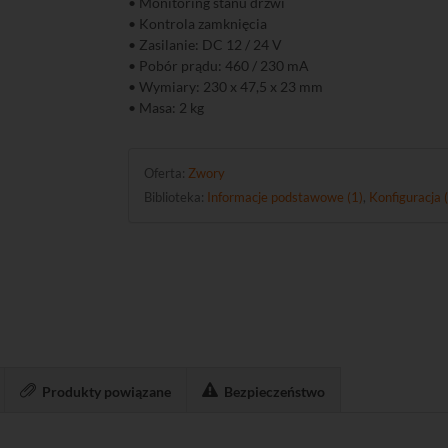
• Monitoring stanu drzwi
• Kontrola zamknięcia
• Zasilanie: DC 12 / 24 V
• Pobór prądu: 460 / 230 mA
• Wymiary: 230 x 47,5 x 23 mm
• Masa: 2 kg
Oferta:
Zwory
Biblioteka:
Informacje podstawowe (1)
,
Konfiguracja 
Produkty powiązane
Bezpieczeństwo