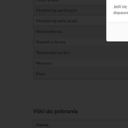
Jeśli si
Monitoring zamknięcia
dopaso
Monitoring stanu drzwi
Wodoodporna
Stopień ochrony
Temperatura pracy
Wymiary
Masa
Pliki do pobrania
Nazwa