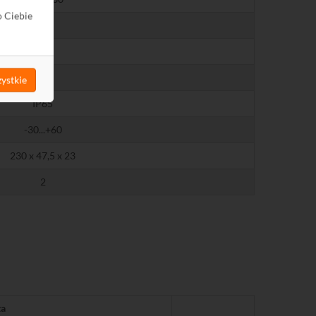
o Ciebie
Tak
Tak
Tak
ystkie
IP65
-30...+60
230 x 47,5 x 23
2
ta