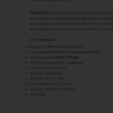
ZW600WPR
jest zewnętrzną zworą magnetyczną przez
do montażu nawierzchniowego. Wyposażona została 
przekaźnikowe. Zwora kompatybilna jest z uchwytam
drzwi magnetyczne, szafki, okna itp. Może być wykor
Cechy produktu:
tryb pracy:
NO
(normalnie otwarty)
montaż
nawierzchniowy - zewnętrzny (IP65)
siła trzymania:
2646 N (270 kg)
monitoring zamknięcia -
hallotron
monitoring stanu drzwi
kontrola zamknięcia
zasilanie: DC 12 / 24 V
pobór prądu: 460 / 230 mA
wymiary: 230 x 47,5 x 23 mm
masa: 2 kg