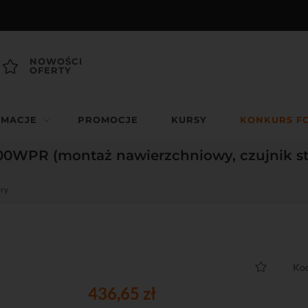
NOWOŚCI
OFERTY
RMACJE
PROMOCJE
KURSY
KONKURS F
WPR (montaż nawierzchniowy, czujnik stan
ry
Kod
436,65 zł