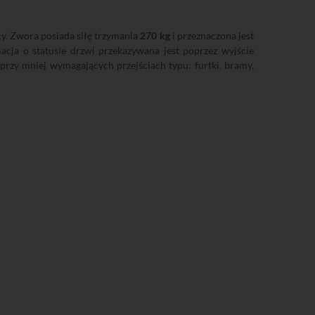
cy. Zwora posiada siłę trzymania
270 kg
i przeznaczona jest
cja o statusie drzwi przekazywana jest poprzez wyjście
zy mniej wymagających przejściach typu: furtki, bramy,