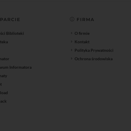
PARCIE
FIRMA
ci Biblioteki
O firmie
oteka
Kontakt
Polityka Prywatności
mator
Ochrona środowiska
wum Informatora
maty
t
load
ack