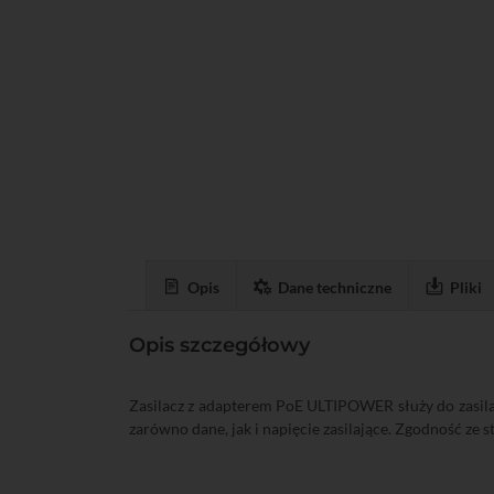
Opis
Dane techniczne
Pliki
Opis szczegółowy
Zasilacz z adapterem PoE ULTIPOWER służy do zasil
zarówno dane, jak i napięcie zasilające. Zgodność ze