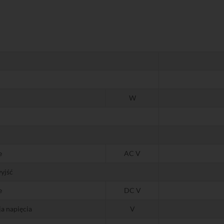
W
e
AC V
wyjść
e
DC V
ja napięcia
V