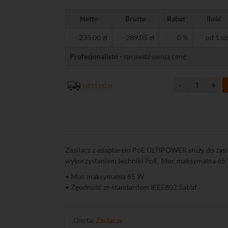
Netto
Brutto
Rabat
Ilość
235,00 zł
289,05 zł
0 %
od 1 sz
Profesjonalisto
- sprawdź swoją cenę
od 11,00 zł
Zasilacz z adapterem PoE ULTIPOWER służy do zasil
wykorzystaniem techniki PoE. Moc maksymalna 65
• Moc maksymalna 65 W
• Zgodność ze standardem IEEE802.3at/af
Oferta:
Zasilacze