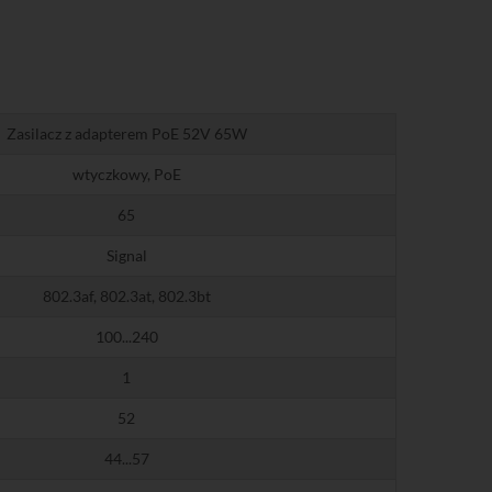
Zasilacz z adapterem PoE 52V 65W
wtyczkowy, PoE
65
Signal
802.3af, 802.3at, 802.3bt
100...240
1
52
44...57