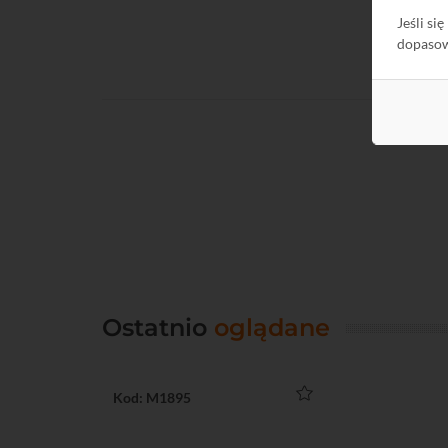
Jeśli si
dopaso
Ostatnio
oglądane
Kod: M1895