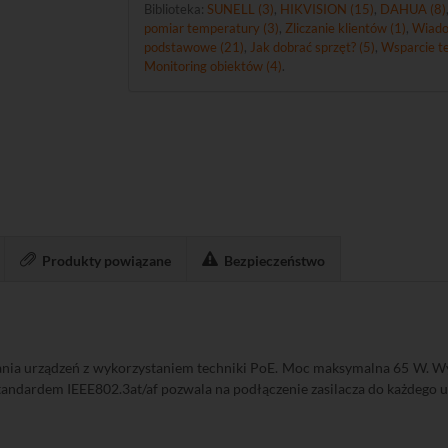
Biblioteka:
SUNELL (3)
,
HIKVISION (15)
,
DAHUA (8)
pomiar temperatury (3)
,
Zliczanie klientów (1)
,
Wiado
podstawowe (21)
,
Jak dobrać sprzęt? (5)
,
Wsparcie te
Monitoring obiektów (4)
.
Produkty powiązane
Bezpieczeństwo
ania urządzeń z wykorzystaniem techniki PoE. Moc maksymalna 65 W. W
 standardem IEEE802.3at/af pozwala na podłączenie zasilacza do każdego 