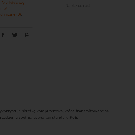
,
Bezdotykowy
Napisz do nas!
mości
chniczne (3)
,
ykorzystuje skrętkę komputerową, którą transmitowane są
urządzenia spełniającego ten standard PoE.