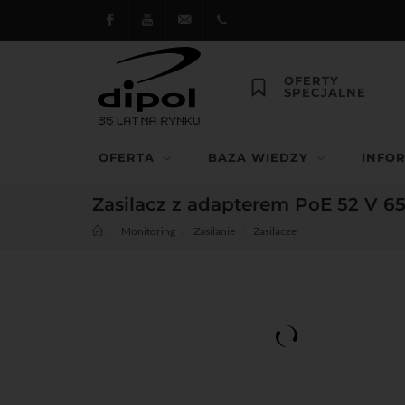
Facebook
Youtube
dipol@dipol.com.pl
+48
OFERTY
SPECJALNE
12
644
OFERTA
BAZA WIEDZY
INFO
29 13
Zasilacz z adapterem PoE 52 V 
Monitoring
Zasilanie
Zasilacze