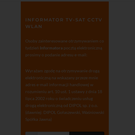
INFORMATOR TV-SAT CCTV
WLAN
Osoby zainteresowane otrzymywaniem co
tydzień
Informatora
pocztą elektroniczną
prosimy o podanie adresu e-mail:
Wyrażam zgodę na otrzymywanie drogą
elektroniczną na wskazany przeze mnie
adres e-mail informacji handlowej w
rozumieniu art. 10 ust. 1 ustawy z dnia 18
lipca 2002 roku o świadczeniu usług
drogą elektroniczną od DIPOL sp. z o.o.
(dawniej: DIPOL Gołaszewski, Waśniowski
Spółka Jawna)