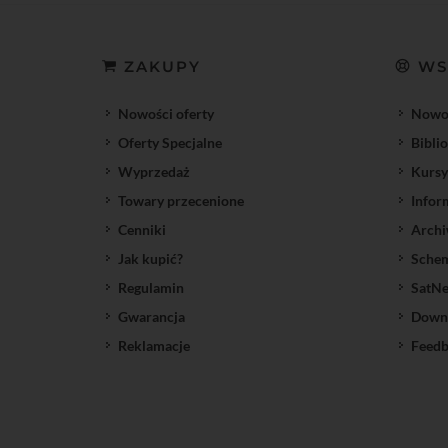
ZAKUPY
WS
Nowości oferty
Nowoś
Oferty Specjalne
Bibli
Wyprzedaż
Kursy
Towary przecenione
Infor
Cenniki
Archi
Jak kupić?
Sche
Regulamin
SatNe
Gwarancja
Down
Reklamacje
Feedb