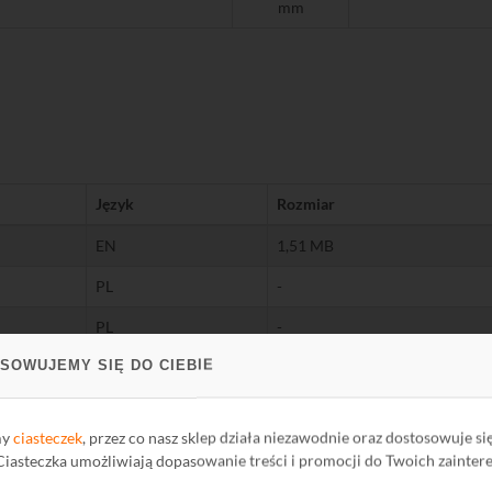
mm
Język
Rozmiar
EN
1,51 MB
PL
-
PL
-
SOWUJEMY SIĘ DO CIEBIE
my
ciasteczek
, przez co nasz sklep działa niezawodnie oraz dostosowuje si
 Ciasteczka umożliwiają dopasowanie treści i promocji do Twoich zainter