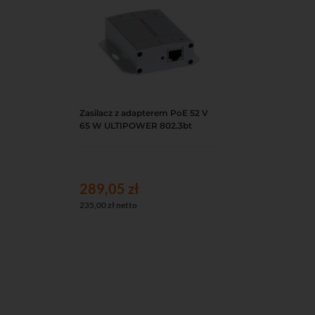
Zasilacz z adapterem PoE 52 V
Do koszyka
Podgląd
65 W ULTIPOWER 802.3bt
289,05 zł
235,00 zł netto