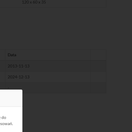
120 x 60 x 35
Data
2013-11-13
2024-12-13
-
ę do
esowań.