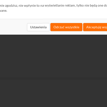
ę nie zgodzisz, nie wpłynie to na wyświetlanie reklam, tylko nie będą one d
wane.
Ustawienia
Odrzuć wszystkie
Akceptuję wsz