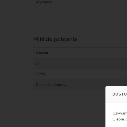
Wymiary
Pliki do pobrania
Nazwa
CE
GPSR
Karta Katalogowa
DOSTO
Używa
Ciebie.