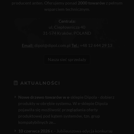
producent anten. Oferujemy ponad
2000 towarów
z pełnym
wsparciem technicznym.
Centrala:
ul. Ciepłownicza 40
31-574 Kraków, POLAND
Email:
dipol@dipol.com.pl
Tel.:
+48 12 644 29 13
Nasza sieć sprzedaży
AKTUALNOŚCI
Nowe drzewo towarów w e
-sklepie Dipola - dobierz
produkty w obrębie systemu. W e-sklepie Dipola
pojawiła się możliwość przeglądania oferty
produktowej pod kątem systemów, tzn. grup
kompatybilnych ze...
10 czerwca 2026 r.
- Jubileuszowa edycja konkursu