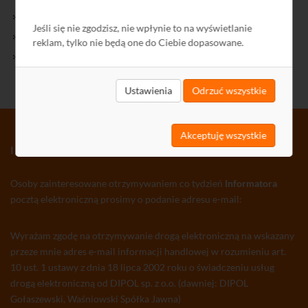
Kontakt
Jeśli się nie zgodzisz, nie wpłynie to na wyświetlanie
Polityka Prywatności
reklam, tylko nie będą one do Ciebie dopasowane.
Ochrona środowiska
Ustawienia
Odrzuć wszystkie
Akceptuję wszystkie
INFORMATOR TV-SAT CCTV WLAN
Osoby zainteresowane otrzymywaniem co tydzień
Informatora
pocztą elektroniczną prosimy o podanie adresu e-mail:
Wyrażam zgodę na otrzymywanie drogą elektroniczną na wskazany
przeze mnie adres e-mail informacji handlowej w rozumieniu art.
10 ust. 1 ustawy z dnia 18 lipca 2002 roku o świadczeniu usług
drogą elektroniczną od DIPOL sp. z o.o. (dawniej: DIPOL
Gołaszewski, Waśniowski Spółka Jawna)