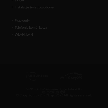
TV-SAT
Instalacje światłowodowe
Przewody
Telefonia komórkowa
WLAN, LAN
MPP i GTU
/
Cookies
/
Certyfikat ID
© Copyright by DIPOL sp. z o.o. All rights reserved.