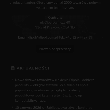
producent anten. Oferujemy ponad
2000 towarów
z pełnym
wsparciem technicznym.
Centrala:
ul. Ciepłownicza 40
31-574 Kraków, POLAND
Email:
dipol@dipol.com.pl
Tel.:
+48 12 644 29 13
Nasza sieć sprzedaży
AKTUALNOŚCI
Nowe drzewo towarów w e
-sklepie Dipola - dobierz
produkty w obrębie systemu. W e-sklepie Dipola
pojawiła się możliwość przeglądania oferty
produktowej pod kątem systemów, tzn. grup
kompatybilnych ze...
10 czerwca 2026 r.
- Jubileuszowa edycja konkursu