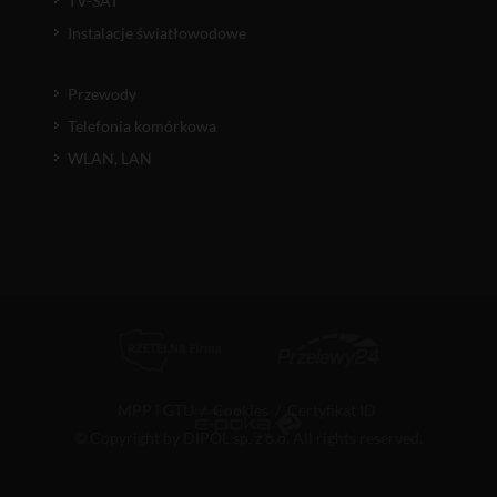
TV-SAT
Instalacje światłowodowe
Przewody
Telefonia komórkowa
WLAN, LAN
MPP i GTU
/
Cookies
/
Certyfikat ID
© Copyright by DIPOL sp. z o.o. All rights reserved.