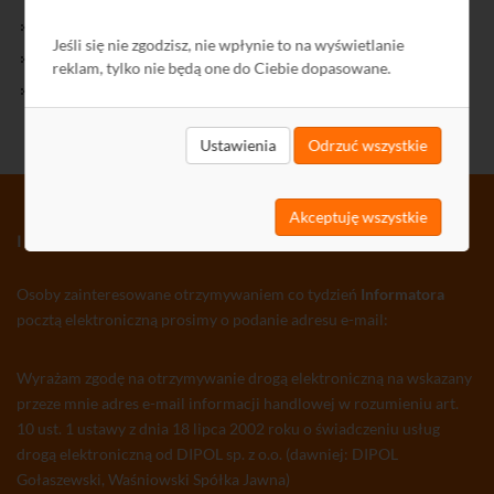
Kontakt
Jeśli się nie zgodzisz, nie wpłynie to na wyświetlanie
Polityka Prywatności
reklam, tylko nie będą one do Ciebie dopasowane.
Ochrona środowiska
Ustawienia
Odrzuć wszystkie
Akceptuję wszystkie
INFORMATOR TV-SAT CCTV WLAN
Osoby zainteresowane otrzymywaniem co tydzień
Informatora
pocztą elektroniczną prosimy o podanie adresu e-mail:
Wyrażam zgodę na otrzymywanie drogą elektroniczną na wskazany
przeze mnie adres e-mail informacji handlowej w rozumieniu art.
10 ust. 1 ustawy z dnia 18 lipca 2002 roku o świadczeniu usług
drogą elektroniczną od DIPOL sp. z o.o. (dawniej: DIPOL
Gołaszewski, Waśniowski Spółka Jawna)