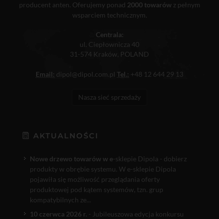
producent anten. Oferujemy ponad
2000 towarów
z pełnym
wsparciem technicznym.
Centrala:
ul. Ciepłownicza 40
31-574 Kraków, POLAND
Email:
dipol@dipol.com.pl
Tel.:
+48 12 644 29 13
Nasza sieć sprzedaży
AKTUALNOŚCI
Nowe drzewo towarów w e
-sklepie Dipola - dobierz
produkty w obrębie systemu. W e-sklepie Dipola
pojawiła się możliwość przeglądania oferty
produktowej pod kątem systemów, tzn. grup
kompatybilnych ze...
10 czerwca 2026 r.
- Jubileuszowa edycja konkursu