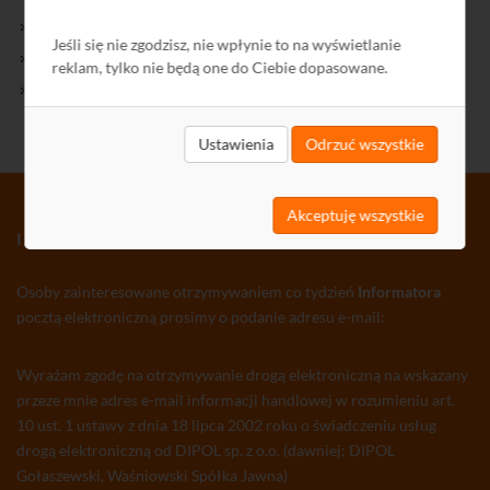
Kontakt
Jeśli się nie zgodzisz, nie wpłynie to na wyświetlanie
Polityka Prywatności
reklam, tylko nie będą one do Ciebie dopasowane.
Ochrona środowiska
Ustawienia
Odrzuć wszystkie
Akceptuję wszystkie
INFORMATOR TV-SAT CCTV WLAN
Osoby zainteresowane otrzymywaniem co tydzień
Informatora
pocztą elektroniczną prosimy o podanie adresu e-mail:
Wyrażam zgodę na otrzymywanie drogą elektroniczną na wskazany
przeze mnie adres e-mail informacji handlowej w rozumieniu art.
10 ust. 1 ustawy z dnia 18 lipca 2002 roku o świadczeniu usług
drogą elektroniczną od DIPOL sp. z o.o. (dawniej: DIPOL
Gołaszewski, Waśniowski Spółka Jawna)