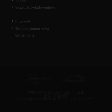
TV-SAT
Instalacje światłowodowe
Przewody
Telefonia komórkowa
WLAN, LAN
MPP i GTU
/
Cookies
/
Certyfikat ID
© Copyright by DIPOL sp. z o.o. All rights reserved.