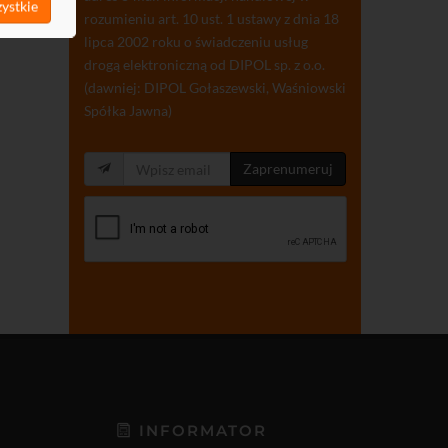
ystkie
rozumieniu art. 10 ust. 1 ustawy z dnia 18
lipca 2002 roku o świadczeniu usług
drogą elektroniczną od DIPOL sp. z o.o.
(dawniej: DIPOL Gołaszewski, Waśniowski
Spółka Jawna)
Zaprenumeruj
INFORMATOR