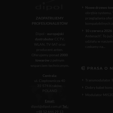
Nowe drzewo to
obrębie systemu. 
ZAOPATRUJEMY
przeglądania ofe
PROFESJONALISTÓW
kompatybilnych ze
10 czerwca 2026 
Dipol -
europejski
Antenach". To już
dystrybutor
CCTV,
udziału w naszym
WLAN, TV-SAT oraz
czekamy na...
producent anten.
Oferujemy ponad
2000
towarów
z pełnym
wsparciem technicznym.
PRASA O 
Centrala:
Transmodulator 
ul. Ciepłownicza 40
31-574 Kraków,
Dobry kabel konc
POLAND
Modulator MI520P
Email:
dipol@dipol.com.pl
Tel.:
+48 12 644 29 13