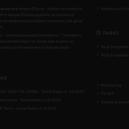
warów w e
-sklepie Dipola - dobierz produkty w
Szkolenia dla i
W e-sklepie Dipola pojawiła się możliwość
rty produktowej pod kątem systemów, tzn. grup
...
TARGI
r.
- Jubileuszowa edycja konkursu "Ciekawie o
 dwudziesty piąty raz, kiedy zapraszamy do
Targi Energetab
 wakacyjnym wyzwaniu fotograficznym –
Targi Energetab
NAS
Monitoring
TDX-4168 FTA TERRA - Świat Radio nr 10/2019
TV-SAT
entryczny - Świat Radio nr 8/2019
Instalacje świ
 Terra - Świat Radio nr 9/2019