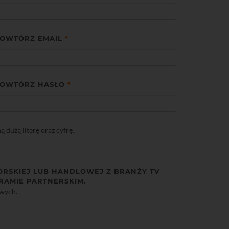
OWTÓRZ EMAIL
*
OWTÓRZ HASŁO
*
dużą literę oraz cyfrę.
ORSKIEJ LUB HANDLOWEJ Z BRANŻY TV
RAMIE PARTNERSKIM.
owych.