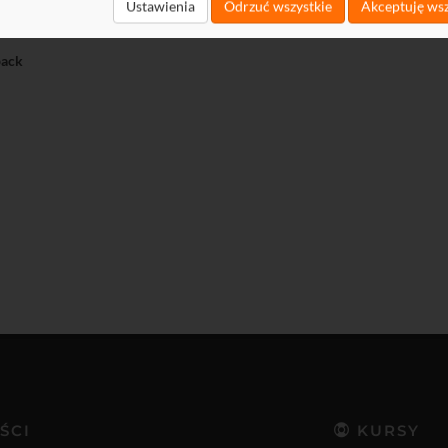
t
Ustawienia
Odrzuć wszystkie
Akceptuję wsz
load
ack
ŚCI
KURSY