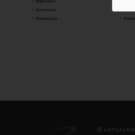
Regulamin
SatNe
Gwarancja
Down
Reklamacje
Feedb
AKTUALNO