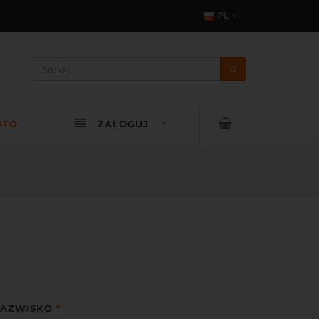
PL
OTO
ZALOGUJ
AZWISKO
*