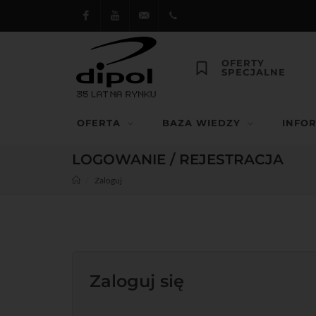
Facebook
Youtube
dipol@dipol.com.pl
+48
OFERTY
SPECJALNE
12
644
OFERTA
BAZA WIEDZY
INFO
29 13
LOGOWANIE / REJESTRACJA
Zaloguj
Zaloguj się