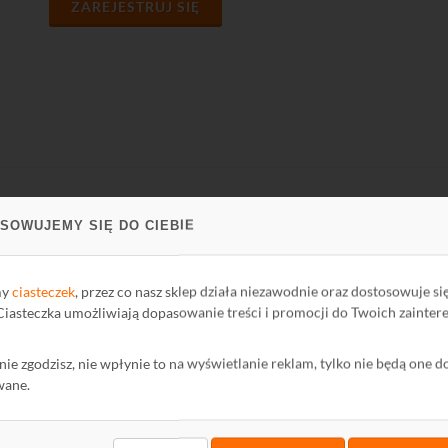
ZAREJESTRUJ SIĘ
SOWUJEMY SIĘ DO CIEBIE
PARCIE
FIRMA
ci Biblioteki
O firmie
my
ciasteczek
, przez co nasz sklep działa niezawodnie oraz dostosowuje si
oteka
Kontakt
 Ciasteczka umożliwiają dopasowanie treści i promocji do Twoich zainter
Polityka Prywatności
ę nie zgodzisz, nie wpłynie to na wyświetlanie reklam, tylko nie będą one d
mator
Ochrona środowiska
wane.
wum Informatora
maty