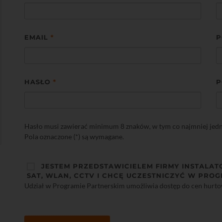
EMAIL
*
P
HASŁO
*
P
Hasło musi zawierać minimum 8 znaków, w tym co najmniej jedną 
Pola oznaczone (*) są wymagane.
JESTEM PRZEDSTAWICIELEM FIRMY INSTALAT
SAT, WLAN, CCTV I CHCĘ UCZESTNICZYĆ W PROG
Udział w Programie Partnerskim umożliwia dostęp do cen hurt