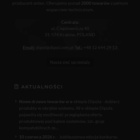
producent anten. Oferujemy ponad
2000 towarów
z pełnym
wsparciem technicznym.
Centrala:
ul. Ciepłownicza 40
31-574 Kraków, POLAND
Email:
dipol@dipol.com.pl
Tel.:
+48 12 644 29 13
Nasza sieć sprzedaży
AKTUALNOŚCI
Nowe drzewo towarów w e
-sklepie Dipola - dobierz
produkty w obrębie systemu. W e-sklepie Dipola
pojawiła się możliwość przeglądania oferty
produktowej pod kątem systemów, tzn. grup
kompatybilnych ze...
10 czerwca 2026 r.
- Jubileuszowa edycja konkursu