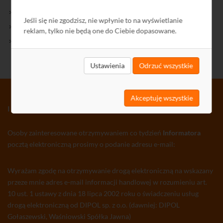
Kontakt
Jeśli się nie zgodzisz, nie wpłynie to na wyświetlanie
Polityka Prywatności
reklam, tylko nie będą one do Ciebie dopasowane.
Ochrona środowiska
Ustawienia
Odrzuć wszystkie
Akceptuję wszystkie
INFORMATOR TV-SAT CCTV WLAN
Osoby zainteresowane otrzymywaniem co tydzień
Informatora
pocztą elektroniczną prosimy o podanie adresu e-mail:
Wyrażam zgodę na otrzymywanie drogą elektroniczną na wskazany
przeze mnie adres e-mail informacji handlowej w rozumieniu art.
10 ust. 1 ustawy z dnia 18 lipca 2002 roku o świadczeniu usług
drogą elektroniczną od DIPOL sp. z o.o. (dawniej: DIPOL
Gołaszewski, Waśniowski Spółka Jawna)