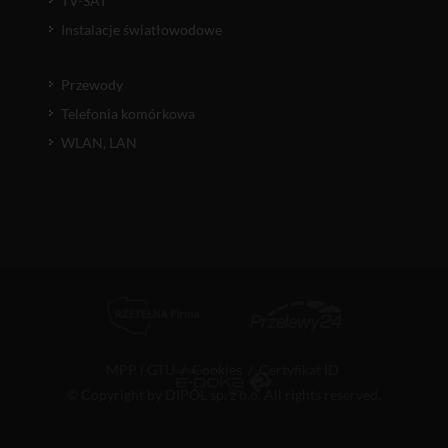
TV-SAT
Instalacje światłowodowe
Przewody
Telefonia komórkowa
WLAN, LAN
MPP i GTU
/
Cookies
/
Certyfikat ID
© Copyright by DIPOL sp. z o.o. All rights reserved.