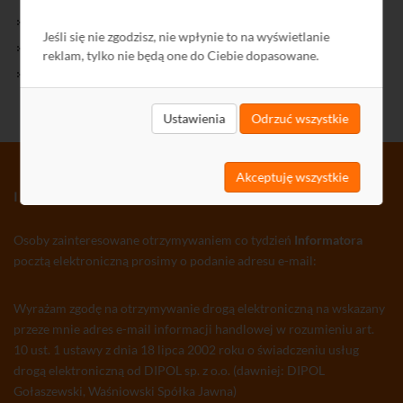
Kontakt
Jeśli się nie zgodzisz, nie wpłynie to na wyświetlanie
Polityka Prywatności
reklam, tylko nie będą one do Ciebie dopasowane.
Ochrona środowiska
Ustawienia
Odrzuć wszystkie
Akceptuję wszystkie
INFORMATOR TV-SAT CCTV WLAN
Osoby zainteresowane otrzymywaniem co tydzień
Informatora
pocztą elektroniczną prosimy o podanie adresu e-mail:
Wyrażam zgodę na otrzymywanie drogą elektroniczną na wskazany
przeze mnie adres e-mail informacji handlowej w rozumieniu art.
10 ust. 1 ustawy z dnia 18 lipca 2002 roku o świadczeniu usług
drogą elektroniczną od DIPOL sp. z o.o. (dawniej: DIPOL
Gołaszewski, Waśniowski Spółka Jawna)