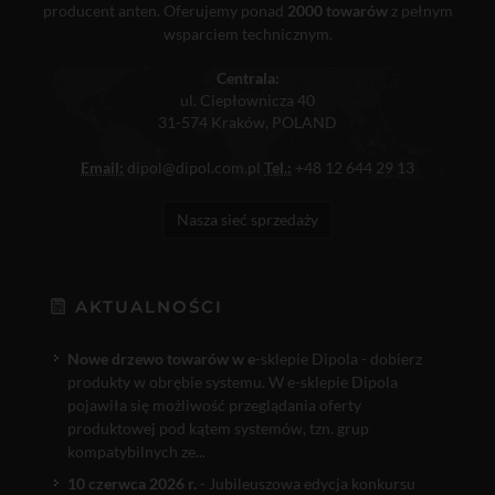
producent anten. Oferujemy ponad
2000 towarów
z pełnym
wsparciem technicznym.
Centrala:
ul. Ciepłownicza 40
31-574 Kraków, POLAND
Email:
dipol@dipol.com.pl
Tel.:
+48 12 644 29 13
Nasza sieć sprzedaży
AKTUALNOŚCI
Nowe drzewo towarów w e
-sklepie Dipola - dobierz
produkty w obrębie systemu. W e-sklepie Dipola
pojawiła się możliwość przeglądania oferty
produktowej pod kątem systemów, tzn. grup
kompatybilnych ze...
10 czerwca 2026 r.
- Jubileuszowa edycja konkursu