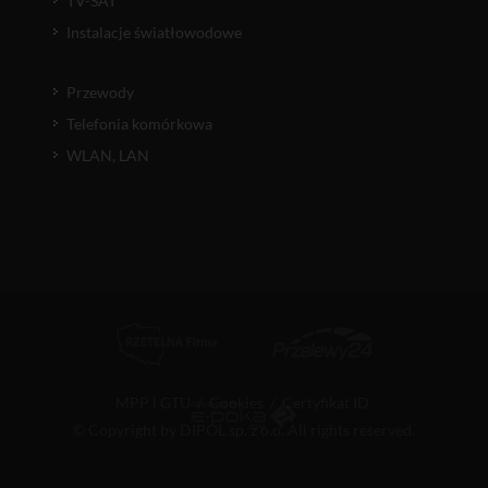
TV-SAT
Instalacje światłowodowe
Przewody
Telefonia komórkowa
WLAN, LAN
MPP i GTU
/
Cookies
/
Certyfikat ID
© Copyright by DIPOL sp. z o.o. All rights reserved.