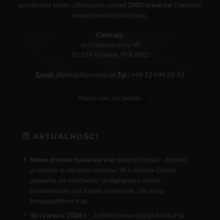
producent anten. Oferujemy ponad
2000 towarów
z pełnym
wsparciem technicznym.
Centrala:
ul. Ciepłownicza 40
31-574 Kraków, POLAND
Email:
dipol@dipol.com.pl
Tel.:
+48 12 644 29 13
Nasza sieć sprzedaży
AKTUALNOŚCI
Nowe drzewo towarów w e
-sklepie Dipola - dobierz
produkty w obrębie systemu. W e-sklepie Dipola
pojawiła się możliwość przeglądania oferty
produktowej pod kątem systemów, tzn. grup
kompatybilnych ze...
10 czerwca 2026 r.
- Jubileuszowa edycja konkursu