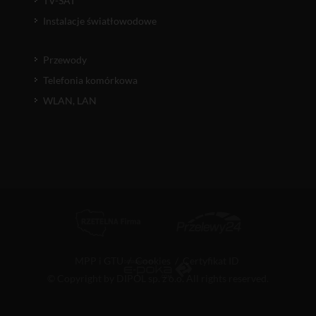
TV-SAT
Instalacje światłowodowe
Przewody
Telefonia komórkowa
WLAN, LAN
MPP i GTU
/
Cookies
/
Certyfikat ID
© Copyright by DIPOL sp. z o.o. All rights reserved.