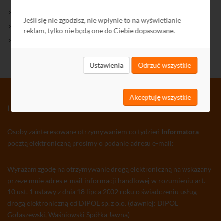
Kontakt
Jeśli się nie zgodzisz, nie wpłynie to na wyświetlanie
Polityka Prywatności
reklam, tylko nie będą one do Ciebie dopasowane.
Ochrona środowiska
Ustawienia
Odrzuć wszystkie
Akceptuję wszystkie
INFORMATOR TV-SAT CCTV WLAN
Osoby zainteresowane otrzymywaniem co tydzień
Informatora
pocztą elektroniczną prosimy o podanie adresu e-mail:
Wyrażam zgodę na otrzymywanie drogą elektroniczną na wskazany
przeze mnie adres e-mail informacji handlowej w rozumieniu art.
10 ust. 1 ustawy z dnia 18 lipca 2002 roku o świadczeniu usług
drogą elektroniczną od DIPOL sp. z o.o. (dawniej: DIPOL
Gołaszewski, Waśniowski Spółka Jawna)