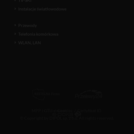
TV-SAT
Instalacje światłowodowe
Przewody
Telefonia komórkowa
WLAN, LAN
MPP i GTU
/
Cookies
/
Certyfikat ID
© Copyright by DIPOL sp. z o.o. All rights reserved.