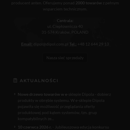
producent anten. Oferujemy ponad
2000 towarów
z pełnym
wsparciem technicznym.
Centrala:
ul. Ciepłownicza 40
31-574 Kraków, POLAND
Email:
dipol@dipol.com.pl
Tel.:
+48 12 644 29 13
Nasza sieć sprzedaży
AKTUALNOŚCI
Nowe drzewo towarów w e
-sklepie Dipola - dobierz
produkty w obrębie systemu. W e-sklepie Dipola
pojawiła się możliwość przeglądania oferty
produktowej pod kątem systemów, tzn. grup
kompatybilnych ze...
10 czerwca 2026 r.
- Jubileuszowa edycja konkursu