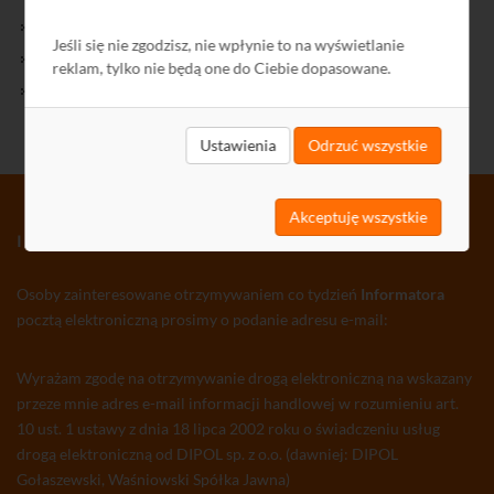
Kontakt
Jeśli się nie zgodzisz, nie wpłynie to na wyświetlanie
Polityka Prywatności
reklam, tylko nie będą one do Ciebie dopasowane.
Ochrona środowiska
Ustawienia
Odrzuć wszystkie
Akceptuję wszystkie
INFORMATOR TV-SAT CCTV WLAN
Osoby zainteresowane otrzymywaniem co tydzień
Informatora
pocztą elektroniczną prosimy o podanie adresu e-mail:
Wyrażam zgodę na otrzymywanie drogą elektroniczną na wskazany
przeze mnie adres e-mail informacji handlowej w rozumieniu art.
10 ust. 1 ustawy z dnia 18 lipca 2002 roku o świadczeniu usług
drogą elektroniczną od DIPOL sp. z o.o. (dawniej: DIPOL
Gołaszewski, Waśniowski Spółka Jawna)