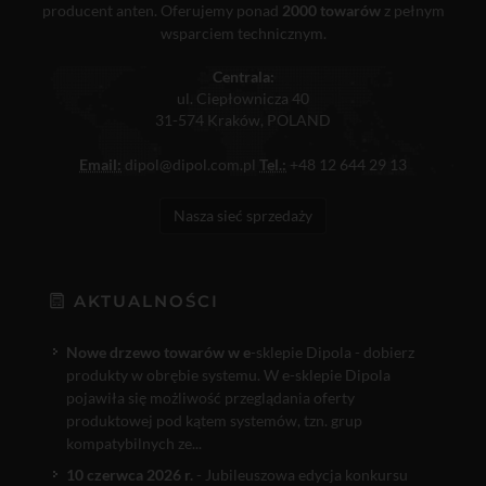
producent anten. Oferujemy ponad
2000 towarów
z pełnym
wsparciem technicznym.
Centrala:
ul. Ciepłownicza 40
31-574 Kraków, POLAND
Email:
dipol@dipol.com.pl
Tel.:
+48 12 644 29 13
Nasza sieć sprzedaży
AKTUALNOŚCI
Nowe drzewo towarów w e
-sklepie Dipola - dobierz
produkty w obrębie systemu. W e-sklepie Dipola
pojawiła się możliwość przeglądania oferty
produktowej pod kątem systemów, tzn. grup
kompatybilnych ze...
10 czerwca 2026 r.
- Jubileuszowa edycja konkursu