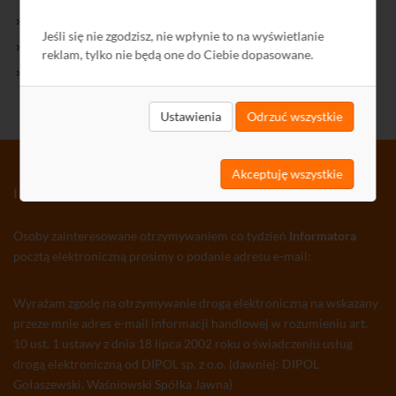
Kontakt
Jeśli się nie zgodzisz, nie wpłynie to na wyświetlanie
Polityka Prywatności
reklam, tylko nie będą one do Ciebie dopasowane.
Ochrona środowiska
Ustawienia
Odrzuć wszystkie
Akceptuję wszystkie
INFORMATOR TV-SAT CCTV WLAN
Osoby zainteresowane otrzymywaniem co tydzień
Informatora
pocztą elektroniczną prosimy o podanie adresu e-mail:
Wyrażam zgodę na otrzymywanie drogą elektroniczną na wskazany
przeze mnie adres e-mail informacji handlowej w rozumieniu art.
10 ust. 1 ustawy z dnia 18 lipca 2002 roku o świadczeniu usług
drogą elektroniczną od DIPOL sp. z o.o. (dawniej: DIPOL
Gołaszewski, Waśniowski Spółka Jawna)