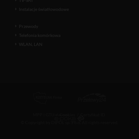
TV-SAT
Instalacje światłowodowe
Przewody
Telefonia komórkowa
WLAN, LAN
MPP i GTU
/
Cookies
/
Certyfikat ID
© Copyright by DIPOL sp. z o.o. All rights reserved.