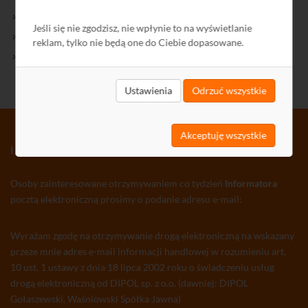
Kontakt
Jeśli się nie zgodzisz, nie wpłynie to na wyświetlanie
Polityka Prywatności
reklam, tylko nie będą one do Ciebie dopasowane.
Ochrona środowiska
Ustawienia
Odrzuć wszystkie
Akceptuję wszystkie
INFORMATOR TV-SAT CCTV WLAN
Osoby zainteresowane otrzymywaniem co tydzień
Informatora
pocztą elektroniczną prosimy o podanie adresu e-mail:
Wyrażam zgodę na otrzymywanie drogą elektroniczną na wskazany
przeze mnie adres e-mail informacji handlowej w rozumieniu art.
10 ust. 1 ustawy z dnia 18 lipca 2002 roku o świadczeniu usług
drogą elektroniczną od DIPOL sp. z o.o. (dawniej: DIPOL
Gołaszewski, Waśniowski Spółka Jawna)