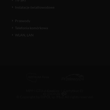
TV-SAT
Instalacje światłowodowe
Przewody
Telefonia komórkowa
WLAN, LAN
MPP i GTU
/
Cookies
/
Certyfikat ID
© Copyright by DIPOL sp. z o.o. All rights reserved.