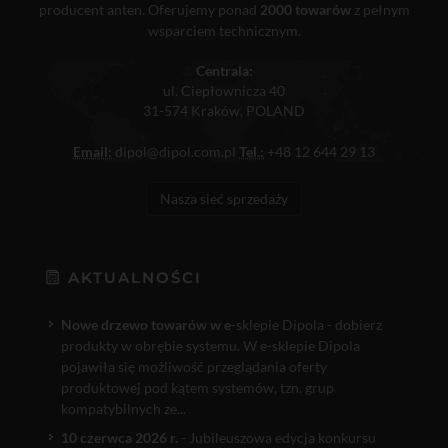
producent anten. Oferujemy ponad
2000 towarów
z pełnym
wsparciem technicznym.
Centrala:
ul. Ciepłownicza 40
31-574 Kraków, POLAND
Email:
dipol@dipol.com.pl
Tel.:
+48 12 644 29 13
Nasza sieć sprzedaży
AKTUALNOŚCI
Nowe drzewo towarów w e
-sklepie Dipola - dobierz
produkty w obrębie systemu. W e-sklepie Dipola
pojawiła się możliwość przeglądania oferty
produktowej pod kątem systemów, tzn. grup
kompatybilnych ze...
10 czerwca 2026 r.
- Jubileuszowa edycja konkursu