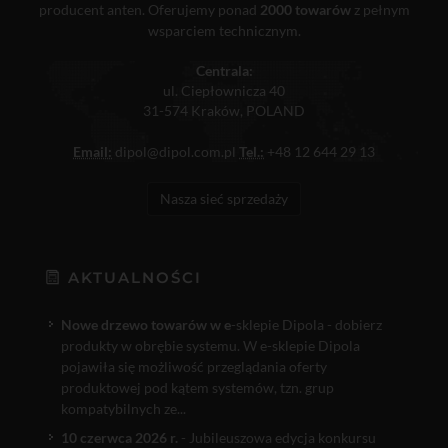
producent anten. Oferujemy ponad
2000 towarów
z pełnym
wsparciem technicznym.
Centrala:
ul. Ciepłownicza 40
31-574 Kraków, POLAND
Email:
dipol@dipol.com.pl
Tel.:
+48 12 644 29 13
Nasza sieć sprzedaży
AKTUALNOŚCI
Nowe drzewo towarów w e
-sklepie Dipola - dobierz
produkty w obrębie systemu. W e-sklepie Dipola
pojawiła się możliwość przeglądania oferty
produktowej pod kątem systemów, tzn. grup
kompatybilnych ze...
10 czerwca 2026 r.
- Jubileuszowa edycja konkursu