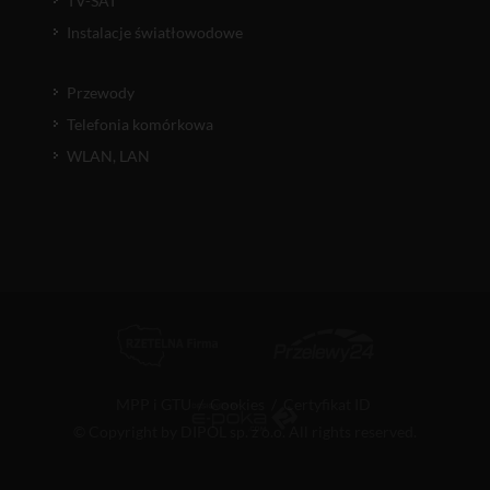
TV-SAT
Instalacje światłowodowe
Przewody
Telefonia komórkowa
WLAN, LAN
MPP i GTU
/
Cookies
/
Certyfikat ID
© Copyright by DIPOL sp. z o.o. All rights reserved.