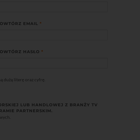
OWTÓRZ EMAIL
*
OWTÓRZ HASŁO
*
dużą literę oraz cyfrę.
ORSKIEJ LUB HANDLOWEJ Z BRANŻY TV
RAMIE PARTNERSKIM.
owych.