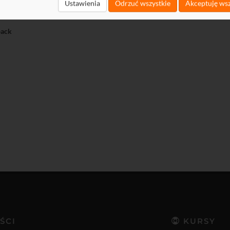
t
Ustawienia
Odrzuć wszystkie
Akceptuję wsz
load
ack
ŚCI
KURSY