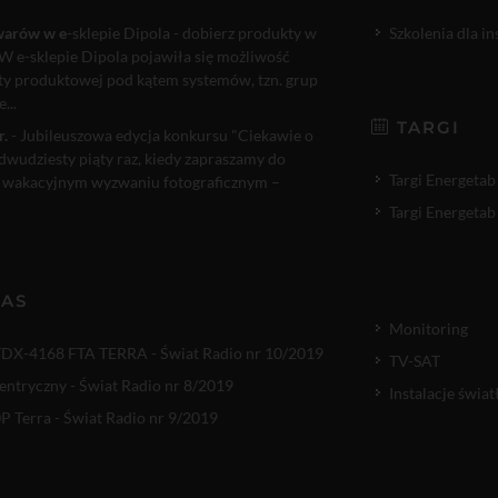
warów w e
-sklepie Dipola - dobierz produkty w
Szkolenia dla i
W e-sklepie Dipola pojawiła się możliwość
rty produktowej pod kątem systemów, tzn. grup
...
TARGI
r.
- Jubileuszowa edycja konkursu "Ciekawie o
 dwudziesty piąty raz, kiedy zapraszamy do
Targi Energetab
 wakacyjnym wyzwaniu fotograficznym –
Targi Energetab
NAS
Monitoring
TDX-4168 FTA TERRA - Świat Radio nr 10/2019
TV-SAT
entryczny - Świat Radio nr 8/2019
Instalacje świ
 Terra - Świat Radio nr 9/2019