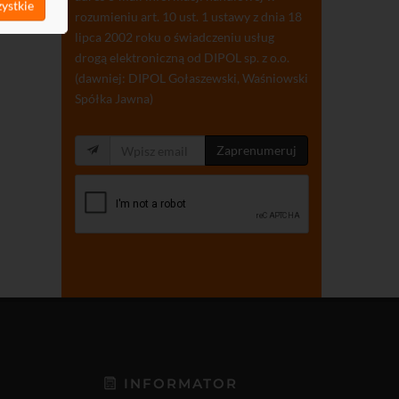
ystkie
rozumieniu art. 10 ust. 1 ustawy z dnia 18
lipca 2002 roku o świadczeniu usług
drogą elektroniczną od DIPOL sp. z o.o.
(dawniej: DIPOL Gołaszewski, Waśniowski
Spółka Jawna)
Zaprenumeruj
INFORMATOR