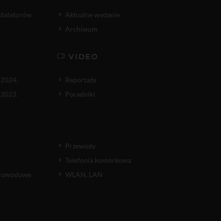
nstalatorów
Aktualne wydanie
Archiwum
VIDEO
 2024.
Reportaże
 2023.
Poradniki
Przewody
Telefonia komórkowa
atłowodowe
WLAN, LAN