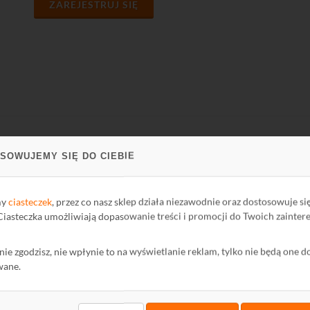
ZAREJESTRUJ SIĘ
SOWUJEMY SIĘ DO CIEBIE
PARCIE
FIRMA
ci Biblioteki
O firmie
my
ciasteczek
, przez co nasz sklep działa niezawodnie oraz dostosowuje si
oteka
Kontakt
 Ciasteczka umożliwiają dopasowanie treści i promocji do Twoich zainter
Polityka Prywatności
ę nie zgodzisz, nie wpłynie to na wyświetlanie reklam, tylko nie będą one d
mator
Ochrona środowiska
wane.
wum Informatora
maty