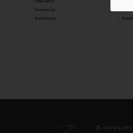
Regulamin
SatNe
Gwarancja
Down
Reklamacje
Feedb
AKTUALNO