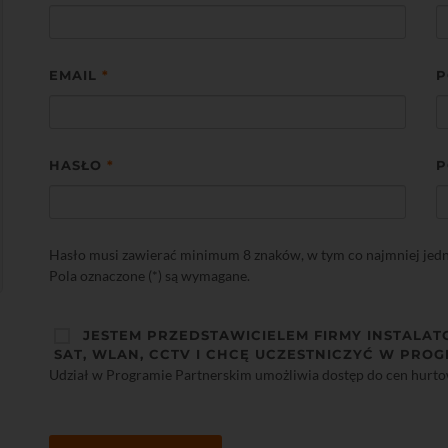
EMAIL
*
P
HASŁO
*
P
Hasło musi zawierać minimum 8 znaków, w tym co najmniej jedną 
Pola oznaczone (*) są wymagane.
JESTEM PRZEDSTAWICIELEM FIRMY INSTALAT
SAT, WLAN, CCTV I CHCĘ UCZESTNICZYĆ W PROG
Udział w Programie Partnerskim umożliwia dostęp do cen hurt