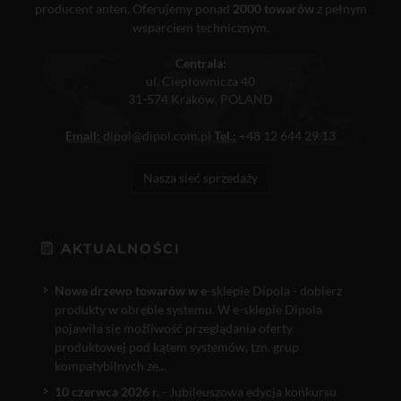
producent anten. Oferujemy ponad
2000 towarów
z pełnym
wsparciem technicznym.
Centrala:
ul. Ciepłownicza 40
31-574 Kraków, POLAND
Email:
dipol@dipol.com.pl
Tel.:
+48 12 644 29 13
Nasza sieć sprzedaży
AKTUALNOŚCI
Nowe drzewo towarów w e
-sklepie Dipola - dobierz
produkty w obrębie systemu. W e-sklepie Dipola
pojawiła się możliwość przeglądania oferty
produktowej pod kątem systemów, tzn. grup
kompatybilnych ze...
10 czerwca 2026 r.
- Jubileuszowa edycja konkursu