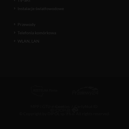
TV-SAT
Instalacje światłowodowe
Przewody
Telefonia komórkowa
WLAN, LAN
MPP i GTU
/
Cookies
/
Certyfikat ID
© Copyright by DIPOL sp. z o.o. All rights reserved.