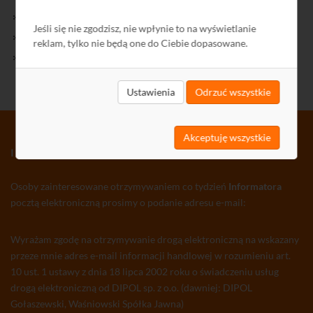
Kontakt
Jeśli się nie zgodzisz, nie wpłynie to na wyświetlanie
Polityka Prywatności
reklam, tylko nie będą one do Ciebie dopasowane.
Ochrona środowiska
Ustawienia
Odrzuć wszystkie
Akceptuję wszystkie
INFORMATOR TV-SAT CCTV WLAN
Osoby zainteresowane otrzymywaniem co tydzień
Informatora
pocztą elektroniczną prosimy o podanie adresu e-mail:
Wyrażam zgodę na otrzymywanie drogą elektroniczną na wskazany
przeze mnie adres e-mail informacji handlowej w rozumieniu art.
10 ust. 1 ustawy z dnia 18 lipca 2002 roku o świadczeniu usług
drogą elektroniczną od DIPOL sp. z o.o. (dawniej: DIPOL
Gołaszewski, Waśniowski Spółka Jawna)