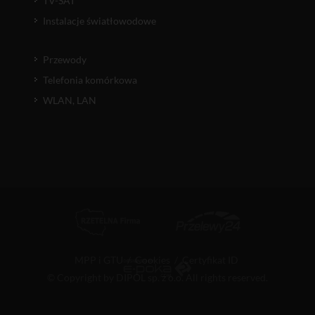
TV-SAT
Instalacje światłowodowe
Przewody
Telefonia komórkowa
WLAN, LAN
MPP i GTU
/
Cookies
/
Certyfikat ID
© Copyright by DIPOL sp. z o.o. All rights reserved.