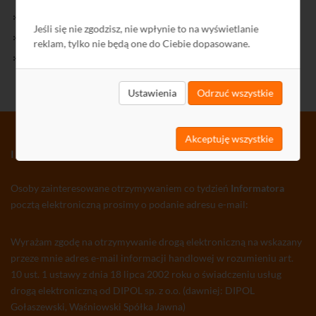
Kontakt
Jeśli się nie zgodzisz, nie wpłynie to na wyświetlanie
Polityka Prywatności
reklam, tylko nie będą one do Ciebie dopasowane.
Ochrona środowiska
Ustawienia
Odrzuć wszystkie
Akceptuję wszystkie
INFORMATOR TV-SAT CCTV WLAN
Osoby zainteresowane otrzymywaniem co tydzień
Informatora
pocztą elektroniczną prosimy o podanie adresu e-mail:
Wyrażam zgodę na otrzymywanie drogą elektroniczną na wskazany
przeze mnie adres e-mail informacji handlowej w rozumieniu art.
10 ust. 1 ustawy z dnia 18 lipca 2002 roku o świadczeniu usług
drogą elektroniczną od DIPOL sp. z o.o. (dawniej: DIPOL
Gołaszewski, Waśniowski Spółka Jawna)