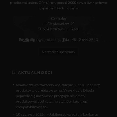
producent anten. Oferujemy ponad
2000 towarów
z pełnym
wsparciem technicznym.
Centrala:
ul. Ciepłownicza 40
31-574 Kraków, POLAND
Email:
dipol@dipol.com.pl
Tel.:
+48 12 644 29 13
Nasza sieć sprzedaży
AKTUALNOŚCI
Nowe drzewo towarów w e
-sklepie Dipola - dobierz
produkty w obrębie systemu. W e-sklepie Dipola
pojawiła się możliwość przeglądania oferty
produktowej pod kątem systemów, tzn. grup
kompatybilnych ze...
10 czerwca 2026 r.
- Jubileuszowa edycja konkursu